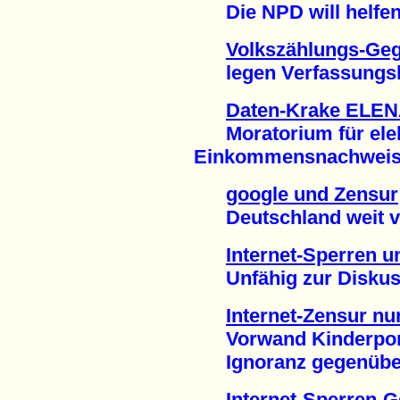
Die NPD will helfen 
Volkszählungs-Ge
legen Verfassungsbe
Daten-Krake ELEN
Moratorium für elek
Einkommensnachweis 
google und Zensur
Deutschland weit vo
Internet-Sperren 
Unfähig zur Diskussi
Internet-Zensur nu
Vorwand Kinderporn
Ignoranz gegenüber 
Internet-Sperren-G