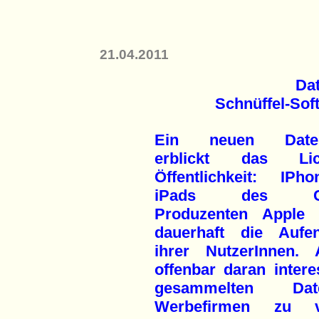
21.04.2011
Da
Schnüffel-Sof
Ein neuen Daten
erblickt das Li
Öffentlichkeit: IP
iPads des Com
Produzenten Apple 
dauerhaft die Aufent
ihrer NutzerInnen. 
offenbar daran interes
gesammelten D
Werbefirmen zu ve