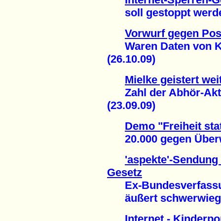
soll gestoppt werden
Vorwurf gegen Po
Waren Daten von Kun
(26.10.09)
Mielke geistert we
Zahl der Abhör-Akti
(23.09.09)
Demo "Freiheit stat
20.000 gegen Überw
'aspekte'-Sendung 
Gesetz
Ex-Bundesverfassun
äußert schwerwiegen
Internet - Kinderp