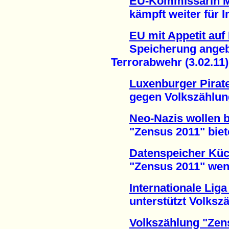
EU-Kommissarin 
kämpft weiter für Int
EU mit Appetit auf
Speicherung angebl
Terrorabwehr (3.02.11)
Luxenburger Pirat
gegen Volkszählung 
Neo-Nazis wollen 
"Zensus 2011" bietet 
Datenspeicher Küc
"Zensus 2011" wenig
Internationale Lig
unterstützt Volkszäh
Volkszählung "Zen