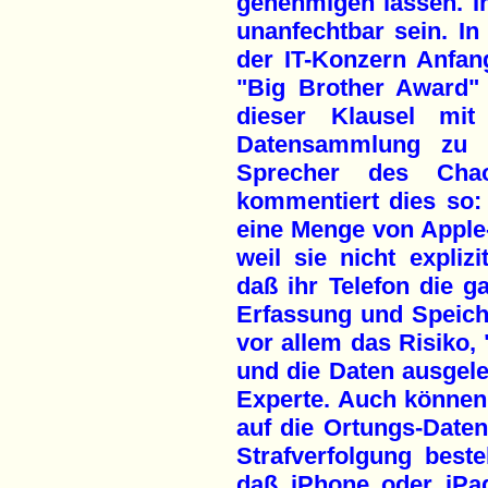
genehmigen lassen. I
unanfechtbar sein. In
der IT-Konzern Anfan
"Big Brother Award" 
dieser Klausel mi
Datensammlung zu r
Sprecher des Cha
kommentiert dies so: 
eine Menge von Appl
weil sie nicht expliz
daß ihr Telefon die ga
Erfassung und Speich
vor allem das Risiko, 
und die Daten ausgele
Experte. Auch können 
auf die Ortungs-Daten 
Strafverfolgung best
daß iPhone oder iPa