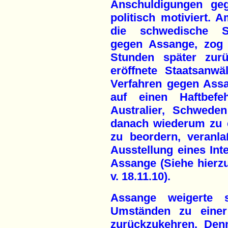
Anschuldigungen ge
politisch motiviert. 
die schwedische Sta
gegen Assange, zog 
Stunden später zur
eröffnete Staatsanw
Verfahren gegen Assa
auf einen Haftbef
Australier, Schwede
danach wiederum zu 
zu beordern, veranla
Ausstellung eines Int
Assange (Siehe hierzu
v. 18.11.10).
Assange weigerte 
Umständen zu eine
zurückzukehren. Den