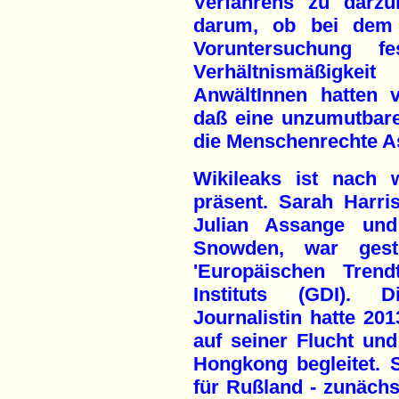
Verfahrens zu darzu
darum, ob bei dem 
Voruntersuchung fe
Verhältnismäßigke
AnwältInnen hatten 
daß eine unzumutbare
die Menschenrechte A
Wikileaks ist nach w
präsent. Sarah Harri
Julian Assange und
Snowden, war ges
'Europäischen Trend
Instituts (GDI). Di
Journalistin hatte 2
auf seiner Flucht un
Hongkong begleitet. 
für Rußland - zunäch