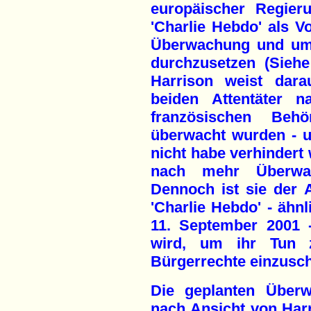
europäischer Regier
'Charlie Hebdo' als 
Überwachung und um 
durchzusetzen (Siehe 
Harrison weist dara
beiden Attentäter n
französischen Be
überwacht wurden - u
nicht habe verhindert
nach mehr Überwac
Dennoch ist sie der 
'Charlie Hebdo' - ähnl
11. September 2001 
wird, um ihr Tun z
Bürgerrechte einzusc
Die geplanten Über
nach Ansicht von Harr