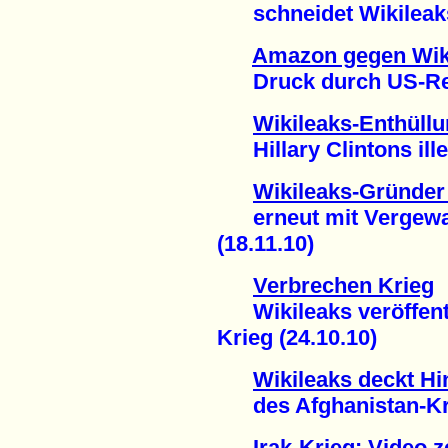
schneidet Wikileaks 
Amazon gegen Wik
Druck durch US-Regi
Wikileaks-Enthüll
Hillary Clintons ille
Wikileaks-Gründe
erneut mit Vergewalt
(18.11.10)
Verbrechen Krieg
Wikileaks veröffentl
Krieg (24.10.10)
Wikileaks deckt Hi
des Afghanistan-Krie
Irak-Krieg: Video 