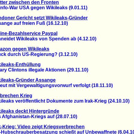
tter zwischen den Fronten
fo-War USA gegen Wikileaks (9.01.11)
doner Gericht setzt Wikileaks-Gründer
ge auf freien Fuß (16.12.10)
ine-Bezahlservice Paypal
idet Wikileaks von Spenden ab (4.12.10)
azon gegen Wikileaks
 durch US-Regierung? (3.12.10)
ileaks-Enthüllung
y Clintons illegale Aktionen (29.11.10)
kileaks-Gründer Assange
 mit Vergewaltigungsvorwurf verfolgt (18.11.10)
brechen Krieg
aks veröffentlicht Dokumente zum Irak-Krieg (24.10.10)
ileaks deckt Hintergründe
fghanistan-Kriegs auf (28.07.10)
k-Krieg: Video zeigt Kriegsverbrechen
bschrauberbesatzung schießt auf Unbewaffnete (6.04.1