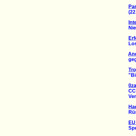
Par
(22.1
Int
Nieder
Er
Los Ze
An
gegen
Tro
"Big 
0za
CCC a
Verfa
Hac
Rüstu
EU 
Speic