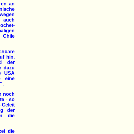
hren an
ische
 wegen
- auch
ochet-
aligen
 Chile
chbare
uf hin,
d der
in dazu
ie USA
e eine
".
e noch
te - so
 Geleit
ng der
en die
zei die