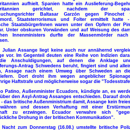
itannien aufhielt. Spanien hatte ein Auslieferung-Bege
britannien gerichtet, nachdem der span
suchungsrichter Baltasar Garzón gegen Pinochet
rmord, Staatsterrorismus und Folter ermittelt hatte 
sche StaatsbürgerInnen waren unter den Opfern der Pin
tur. Unter obskuren Vorwänden und auf Weisung des dam
schen Innenministers durfte der Massenmörder nach
sen.
 Julian Assange liegt keine auch nur annähernd verglei
e vor. Im Gegenteil deuten eine Reihe von Indizien dara
die Anschuldigungen, auf denen die Anklage un
ferungs-Antrag Schwedens beruht, fingiert sind und alle
n, Assage nach einem Umweg über Schweden an d
liefern. Dort droht ihm wegen angeblicher Spionag
hrige Haftstrafe und möglicherweise sogar die "Todesstrafe
do Patino, Außenminister Ecuadors, kündigte an, es werd
über den Asyl-Antrag Assanges entschieden. Darauf droh
 - das britische Außenministrium damit, Assange kein freies
währen und dessen Verhaftung mit einer Erstürmu
haft zu erzwingen. Ecuador verwahre sich "geg
ckliche Drohung in der britischen Kommunikation".
 Nacht zum Donnerstag (16.08.) umstellte britische Poli