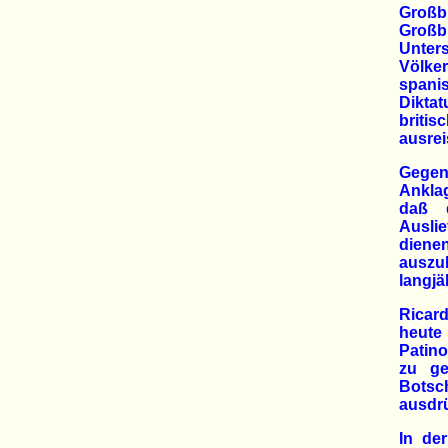
Großbr
Groß
Unter
Völke
spani
Dikta
briti
ausrei
Gegen
Anklag
daß 
Auslie
diene
auszu
langjä
Ricar
heute 
Patino
zu ge
Botsc
ausdrü
In der