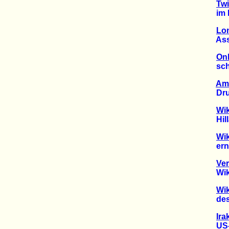
Twi
im In
Lon
Assan
Onl
schne
Am
Druck
Wik
Hillar
Wi
erneut
Ver
Wikile
Wik
des A
Ira
US-Hu