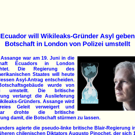
Ecuador will Wikileaks-Gründer Asyl geben
Botschaft in London von Polizei umstellt
 Assange war am 19. Juni in die
chaft Ecuadors in London
üchtet. Die Regierung des
erikanischen Staates will heute
dessen Asyl-Antrag entscheiden.
otschaftsgebäude wurde von
ei umstellt. Die britische
rung verlangt die Auslieferung
ikileaks-Gründers. Assange wird
reies Geleit verweigert und
nbar drohte die britische
ung damit, die Botschaft stürmen zu lassen.
nders agierte die pseudo-linke britische Blair-Regierung i
üheren chilenischen Diktators Augusto Pinochet, der sich 