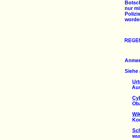
Botsch
nur mi
Poliz
worde
Anme
Siehe 
Urt
Ausli
Cyb
Obama
Wik
Komme
Sch
wurde