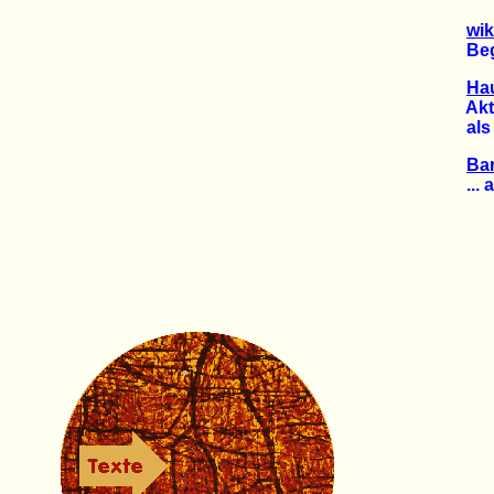
wik
Begin
Hau
Aktio
als Vo
Ba
... an