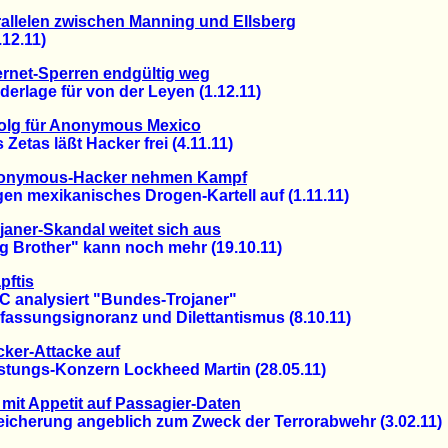
allelen zwischen Manning und Ellsberg
2.11)
ernet-Sperren endgültig weg
lage für von der Leyen (1.12.11)
folg für Anonymous Mexico
tas läßt Hacker frei (4.11.11)
onymous-Hacker nehmen Kampf
 mexikanisches Drogen-Kartell auf (1.11.11)
janer-Skandal weitet sich aus
Brother" kann noch mehr (19.10.11)
pftis
nalysiert "Bundes-Trojaner"
ssungsignoranz und Dilettantismus (8.10.11)
ker-Attacke auf
ngs-Konzern Lockheed Martin (28.05.11)
mit Appetit auf Passagier-Daten
herung angeblich zum Zweck der Terrorabwehr (3.02.11)