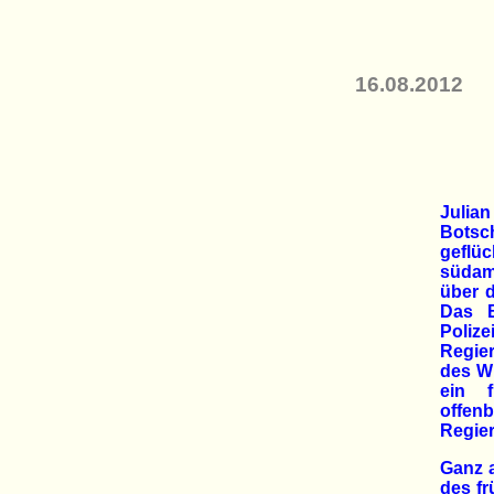
16.08.2012
Julian
Bots
gefl
südam
über 
Das B
Poliz
Regie
des W
ein f
offe
Regier
Ganz a
des fr