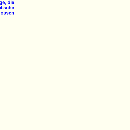
ge, die
itische
hossen