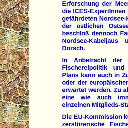
Erforschung der Meer
die ICES-ExpertInnen
gefährdeten Nordsee-
der östlichen Ostse
beschloß dennoch Fa
Nordsee-Kabeljaus
Dorsch.
In Anbetracht der 
Fischereipolitik un
Plans kann auch in Z
oder der europäische
erwartet werden. Zu al
eine wie auch imm
einzelnen Mitglieds-St
Die EU-Kommission kün
zerstörerische Fisc