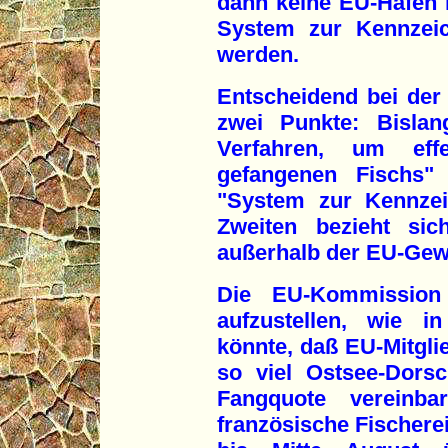
dann keine EU-Häfen 
System zur Kennzeich
werden.
Entscheidend bei der
zwei Punkte: Bislan
Verfahren, um effe
gefangenen Fischs"
"System zur Kennzei
Zweiten bezieht sic
außerhalb der EU-Gew
Die EU-Kommission
aufzustellen, wie i
könnte, daß EU-Mitglie
so viel Ostsee-Dorsc
Fangquote vereinb
französische Fischerei