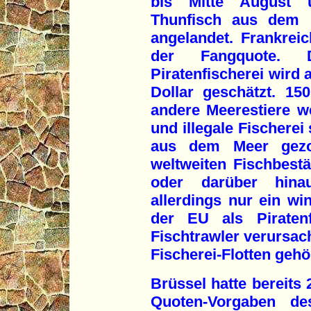
bis Mitte August 
Thunfisch aus dem M
angelandet. Frankreic
der Fangquote. 
Piratenfischerei wird 
Dollar geschätzt. 15
andere Meerestiere w
und illegale Fischerei
aus dem Meer gezog
weltweiten Fischbest
oder darüber hina
allerdings nur ein wi
der EU als Piratenf
Fischtrawler verursach
Fischerei-Flotten gehö
Brüssel hatte bereits 
Quoten-Vorgaben des