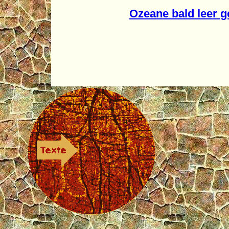
Ozeane bald leer g