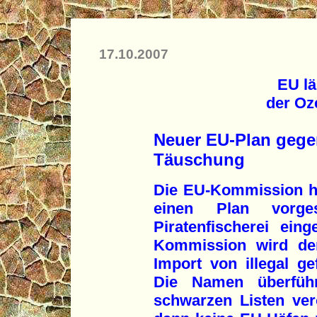
17.10.2007
EU lä
der Oz
Neuer EU-Plan gegen 
Täuschung
Die EU-Kommission ha
einen Plan vorges
Piratenfischerei ei
Kommission wird der
Import von illegal g
Die Namen überführt
schwarzen Listen verö