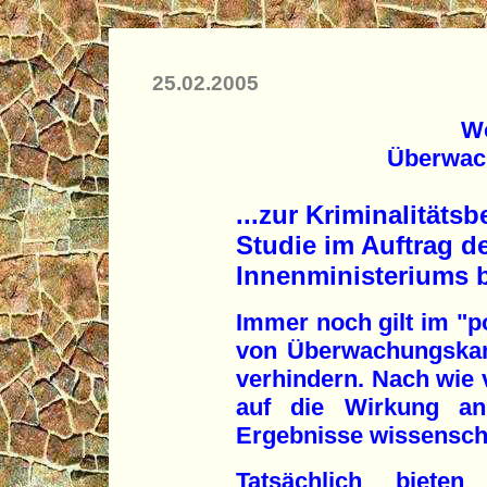
25.02.2005
Wo
Überwac
...zur Kriminalitäts
Studie im Auftrag d
Innenministeriums be
Immer noch gilt im "po
von Überwachungskame
verhindern. Nach wie 
auf die Wirkung an
Ergebnisse wissensch
Tatsächlich biete