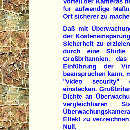
Vorteil der Kameras be
für aufwendige Maßn
Ort sicherer zu mache
Daß mit Überwachun
der Kosteneinsparun
Sicherheit zu erziel
durch eine Studie 
Großbritannien, das
Einführung der Vi
beanspruchen kann, m
"video security"
einstecken. Großbrita
Dichte an Überwachu
vergleichbaren
Überwachungskameras
Effekt zu verzeichnen 
Null.