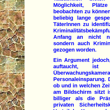
Möglichkeit, Plä
beobachten zu könne
beliebig lange gesp
TäterInnen zu identifi
Kriminalitätsbekämp
Anfang an nicht nu
sondern auch Krimina
gezogen worden.
Ein Argument jedoch
auftaucht, ist
Überwachungsk
Personaleinsparung. D
ob und in welchen Zeit
am Bildschirm sitzt is
billiger als die Pr
privaten Sicherheits