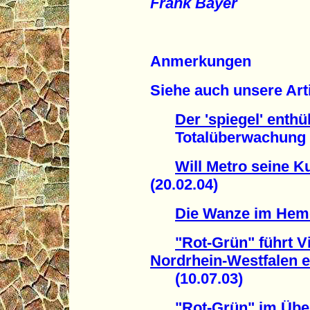
Frank Bayer
Anmerkungen
Siehe auch unsere Art
Der 'spiegel' enthül
Totalüberwachung de
Will Metro seine 
(20.02.04)
Die Wanze im Hem
"Rot-Grün" führt 
Nordrhein-Westfalen e
(10.07.03)
"Rot-Grün" im Üb