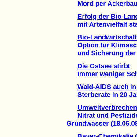
Mord per Ackerbau u
Erfolg der Bio-Lan
mit Artenvielfalt stat
Bio-Landwirtschaft
Option für Klimasc
und Sicherung der W
Die Ostsee stirbt
Immer weniger Schwe
Wald-AIDS auch i
Sterberate in 20 Jah
Umweltverbrechen
Nitrat und Pestizid
Grundwasser (18.05.0
Bayer-Chemikalie C