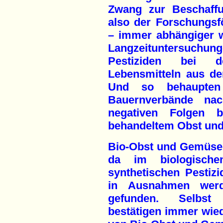
Zwang zur Beschaffu
also der Forschungsf
– immer abhängiger w
Langzeituntersuch
Pestiziden bei 
Lebensmitteln aus der
Und so behaupten
Bauernverbände na
negativen Folgen b
behandeltem Obst un
Bio-Obst und Gemüse s
da im biologisch
synthetischen Pestizi
in Ausnahmen werd
gefunden. Selbst
bestätigen immer wied