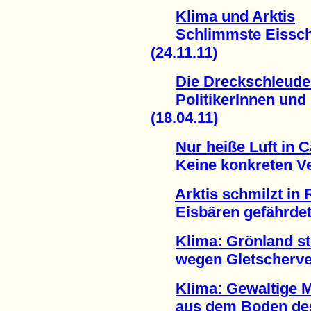
Klima und Arktis
Schlimmste Eisschme
(24.11.11)
Die Dreckschleude
PolitikerInnen und i
(18.04.11)
Nur heiße Luft in 
Keine konkreten Verp
Arktis schmilzt in
Eisbären gefährdet 
Klima: Grönland s
wegen Gletscherverl
Klima: Gewaltige 
aus dem Boden des N