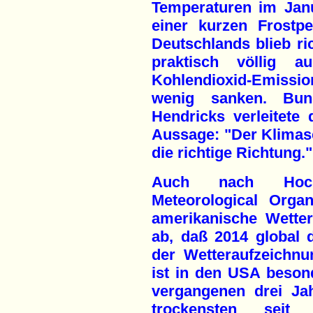
Temperaturen im Jan
einer kurzen Frostp
Deutschlands blieb ri
praktisch völlig 
Kohlendioxid-Emissio
wenig sanken. Bund
Hendricks verleitete
Aussage: "Der Klimas
die richtige Richtung."
Auch nach Hoch
Meteorological Orga
amerikanische Wette
ab, daß 2014 global 
der Wetteraufzeichnu
ist in den USA besond
vergangenen drei Ja
trockensten seit