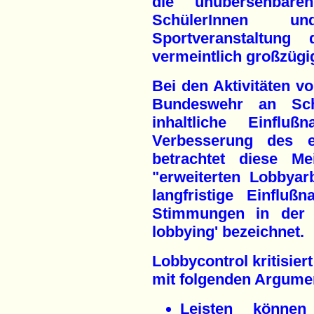
die unübersehbar
SchülerInnen u
Sportveranstaltu
vermeintlich großzüg
Bei den Aktivitäten 
Bundeswehr an Sc
inhaltliche Einf
Verbesserung des e
betrachtet diese Me
"erweiterten Lobbyar
langfristige Einflu
Stimmungen in der G
lobbying' bezeichnet.
Lobbycontrol kritisie
mit folgenden Argume
Leisten könne