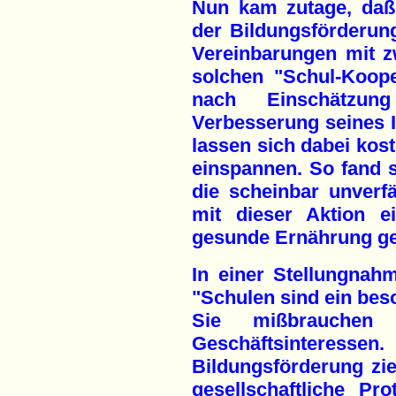
Nun kam zutage, da
der Bildungsförderun
Vereinbarungen mit zw
solchen "Schul-Koope
nach Einschätzun
Verbesserung seines 
lassen sich dabei kos
einspannen. So fand si
die scheinbar unverf
mit dieser Aktion e
gesunde Ernährung g
In einer Stellungnah
"Schulen sind ein be
Sie mißbrauchen
Geschäftsinteressen
Bildungsförderung ziel
gesellschaftliche Pr