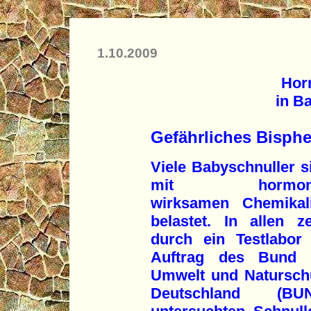
1.10.2009
Hor
in B
Gefährliches Bisphe
Viele Babyschnuller s
mit hormone
wirksamen Chemikal
belastet. In allen z
durch ein Testlabor
Auftrag des Bund 
Umwelt und Natursch
Deutschland (BU