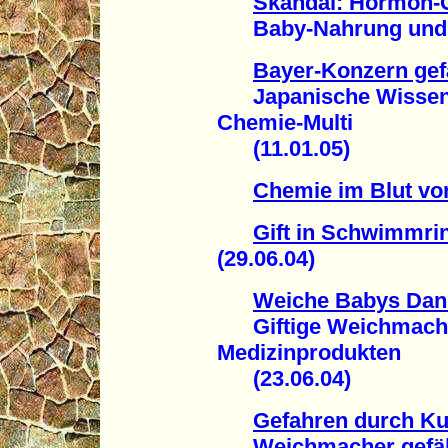
Skandal: Hormon-
Baby-Nahrung und Ki
Bayer-Konzern gef
Japanische Wissensc
Chemie-Multi
(11.01.05)
Chemie im Blut vo
Gift in Schwimmri
(29.06.04)
Weiche Babys Dank
Giftige Weichmacher
Medizinprodukten
(23.06.04)
Gefahren durch Ku
Weichmacher gefährli