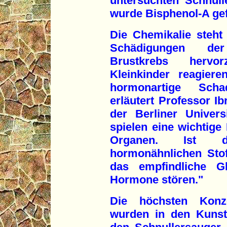
untersuchten Schnull
wurde Bisphenol-A ge
Die Chemikalie steht 
Schädigungen der
Brustkrebs hervo
Kleinkinder reagier
hormonartige Scha
erläutert Professor I
der Berliner Univers
spielen eine wichtige
Organen. Ist d
hormonähnlichen Stof
das empfindliche Gl
Hormone stören."
Die höchsten Konze
wurden in den Kunsts