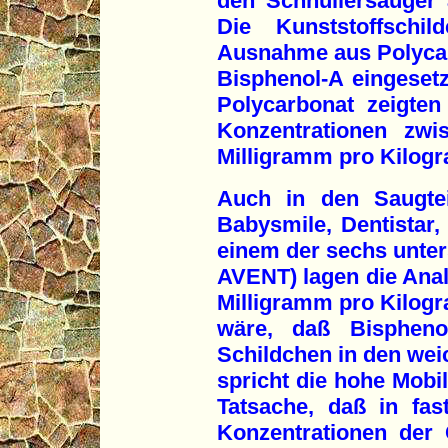
den Schnullersauger a
Die Kunststoffschi
Ausnahme aus Polycar
Bisphenol-A eingesetz
Polycarbonat zeigte
Konzentrationen zw
Milligramm pro Kilog
Auch in den Saugtei
Babysmile, Dentistar
einem der sechs unter
AVENT) lagen die Ana
Milligramm pro Kilog
wäre, daß Bisphenol
Schildchen in den weic
spricht die hohe Mobil
Tatsache, daß in fas
Konzentrationen der 