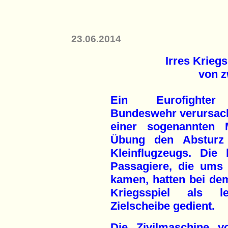
23.06.2014
Irres Krieg
von 
Ein Eurofighte
Bundeswehr verursach
einer sogenannten Mi
Übung den Absturz
Kleinflugzeugs. Die 
Passagiere, die ums
kamen, hatten bei dem
Kriegsspiel als l
Zielscheibe gedient.
Die Zivilmaschine v