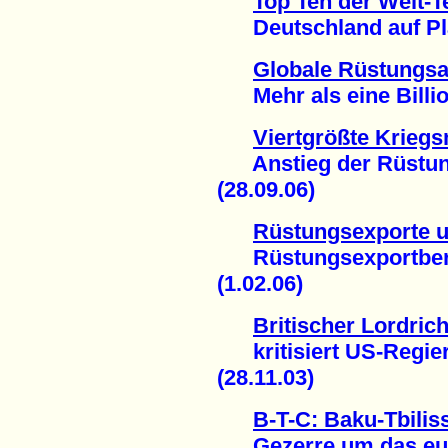
Top Ten der Welt-T
Deutschland auf Plat
Globale Rüstungs
Mehr als eine Billion
Viertgrößte Krieg
Anstieg der Rüstung
(28.09.06)
Rüstungsexporte u
Rüstungsexportberich
(1.02.06)
Britischer Lordrich
kritisiert US-Regie
(28.11.03)
B-T-C: Baku-Tbilis
Gezerre um das eura