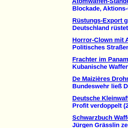
Atomwaffen-Stando
Blockade, Aktions-C
Rüstungs-Export g
Deutschland rüstet G
Horror-Clown mit
Politisches Straßenth
Frachter im Panam
Kubanische Waffen f
De Maizières Drohn
Bundeswehr ließ Dat
Deutsche Kleinwaf
Profit verdoppelt (2
Schwarzbuch Waff
Jürgen Grässlin zeigt