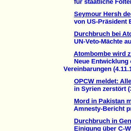
für staatliche Folter 
Seymour Hersh dec
von US-Präsident Ba
Durchbruch bei Ato
UN-Veto-Mächte auf 
Atombombe wird z
Neue Entwicklung e
Vereinbarungen (4.11.
OPCW meldet: Alle
in Syrien zerstört (3
Mord in Pakistan 
Amnesty-Bericht pra
Durchbruch in Gen
Einigung über C-Waf