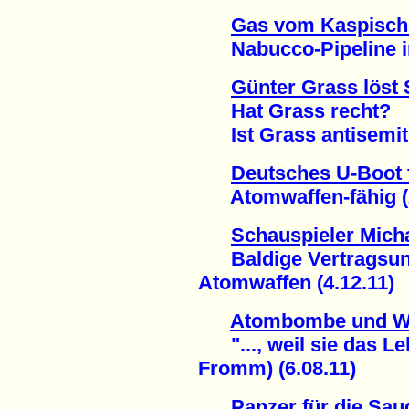
Gas vom Kaspisch
Nabucco-Pipeline in F
Günter Grass löst
Hat Grass recht?
Ist Grass antisemiti
Deutsches U-Boot f
Atomwaffen-fähig (2
Schauspieler Micha
Baldige Vertragsunt
Atomwaffen (4.12.11)
Atombombe und W
"..., weil sie das Leb
Fromm) (6.08.11)
Panzer für die Sau