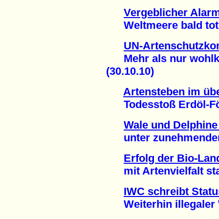
Vergeblicher Alar
Weltmeere bald tote 
UN-Artenschutzkon
Mehr als nur wohlkl
(30.10.10)
Artensteben im übe
Todesstoß Erdöl-För
Wale und Delphine 
unter zunehmendem 
Erfolg der Bio-Lan
mit Artenvielfalt stat
IWC schreibt Statu
Weiterhin illegaler W