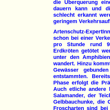
die Überquerung ein
dauern kann und d
schlecht erkannt we
geringem Verkehrsauf
Artenschutz-ExpertI
schon bei einer Verk
pro Stunde rund 9
Erdkröten getötet wer
unter den Amphibien
wandert. Hinzu kommt,
Gewässer gebunden
entstammten. Bereit
Phase erfolgt die Pr
Auch etliche andere
Salamander, der Tei
Gelbbauchunke, die G
Froscharten sind bei