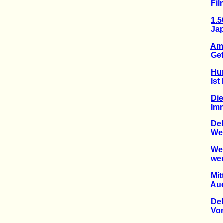
Film '
1.5
Japan
Am 
Gefah
Hun
Ist Mi
Die
Immer
Del
Weltm
Wes
werde
Mit
Auch d
Del
Vor Pe