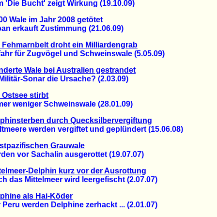
Die Bucht' zeigt Wirkung (19.10.09)
00 Wale im Jahr 2008 getötet
 erkauft Zustimmung (21.06.09)
Fehmarnbelt droht ein Milliardengrab
r für Zugvögel und Schweinswale (5.05.09)
derte Wale bei Australien gestrandet
litär-Sonar die Ursache? (2.03.09)
 Ostsee stirbt
 weniger Schweinswale (28.01.09)
phinsterben durch Quecksilbervergiftung
eere werden vergiftet und geplündert (15.06.08)
tpazifischen Grauwale
n vor Sachalin ausgerottet (19.07.07)
telmeer-Delphin kurz vor der Ausrottung
as Mittelmeer wird leergefischt (2.07.07)
phine als Hai-Köder
ru werden Delphine zerhackt ... (2.01.07)