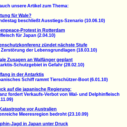
auch unsere Artikel zum Thema:
tung für Wale?
stag beschließt Ausstiegs-Szenario (10.06.10)
enpeace-Protest in Rotterdam
isch für Japan (2.04.10)
enschutzkonferenz zündet nächste Stufe
erstörung der Lebensgrundlagen (18.03.10)
ale Zusagen an Walfänger geplant
tis-Schutzgebiet in Gefahr (28.02.10)
fang in der Antarktis
isches Schiff rammt Tierschützer-Boot (6.01.10)
ck auf die japanische Regierung:
z fordert Verkaufs-Verbot von Wal- und Delphinfleisch
1.09)
Katastrophe vor Australien
reiche Meeresregion bedroht (23.10.09)
phin-Jagd in Japan unter Druck