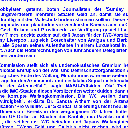
obbyisten getarnt, boten Journalisten der 'Sunday 
rungsvertretern mehrerer Staaten Geld an, damit sie sta
künftig mit den Walschutzländern stimmen sollten. Diese 
ooperativ und plauderten vor versteckter Kamera aus, da
Geld, Reisen und Prostituierte zur Verfügung gestellt hat
y Times' deckte zudem auf, daß Japan für den IWC-Vorsi
ny Liverpool, zugleich Botschafter von Antigua und Barb
 alle Spesen seines Aufenthaltes in einem Luxushotel in
t. Auch die Hotelrechnungen von fünf anderen Delegierten
hen worden sein.
Kommission stellt sich als undemokratisches Gremium he
Nicolas Entrup von der Wal- und Delfinschutzorganisatio
ögliches Ende des Walfang-Moratoriums wäre eine weitere 
lage für den Artenschutz und ein fatales Signal im Internat
hr der Artenvielfalt", sagte NABU-Präsident Olaf Tsch
die IWC-Staaten diesen Vorsitzenden weiter dulden, dann
ine korrupte Walfangkommission. Die IWC verliert dami
würdigkeit", erklärte Dr. Sandra Altherr von der Artens
sation 'Pro Wildlife'. Der Skandal ist allerdings nicht neu, le
 Dimension: Bereits in den vergangenen 20 Jahren hatte
rden US-Dollar an Staaten der Karibik, des Pazifiks und 
t, die seither der IWC beitraten und Japans Walfangint
tützen. "Wenn Geld und Callgirls nicht reichen, wird g