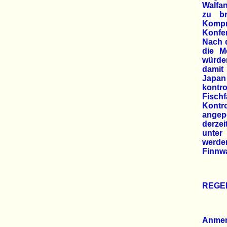
Walfa
zu br
Kompr
Konfe
Nach d
die M
würde
damit
Japan 
kontr
Fisch
Kontr
angepe
derzei
unter
werden
Finnwa
REGE
Anme