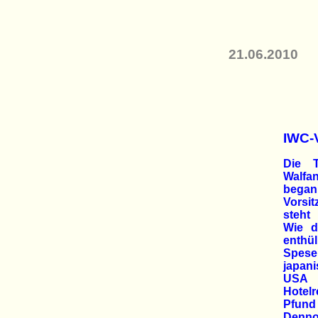
21.06.2010
IWC-
Die T
Walfa
began
Vorsi
steht
Wie d
enthü
Spese
japan
USA
Hotel
Pfund 
Dennoc