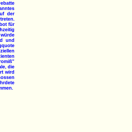
ebatte
anntes
uf der
reten.
bot für
zeitig
 würde
nd und
ngquote
iellen
ienten
romiß"
le, die
rt wird
hossen
ährdete
immen.