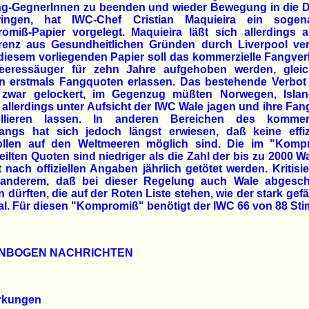
ng-GegnerInnen zu beenden und wieder Bewegung in die D
ingen, hat IWC-Chef Cristian Maquieira ein sogen
omiß-Papier vorgelegt. Maquieira läßt sich allerdings a
renz aus Gesundheitlichen Gründen durch Liverpool vert
iesem vorliegenden Papier soll das kommerzielle Fangver
eeressäuger für zehn Jahre aufgehoben werden, gleich
n erstmals Fangquoten erlassen. Das bestehende Verbot
 zwar gelockert, im Gegenzug müßten Norwegen, Isla
allerdings unter Aufsicht der IWC Wale jagen und ihre Fa
ollieren lassen. In anderen Bereichen des kommerz
fangs hat sich jedoch längst erwiesen, daß keine effiz
ollen auf den Weltmeeren möglich sind. Die im "Komp
ilten Quoten sind niedriger als die Zahl der bis zu 2000 Wa
t nach offiziellen Angaben jährlich getötet werden. Kritisie
 anderem, daß bei dieser Regelung auch Wale abgesc
 dürften, die auf der Roten Liste stehen, wie der stark gef
l. Für diesen "Kompromiß" benötigt der IWC 66 von 88 St
NBOGEN NACHRICHTEN
rkungen