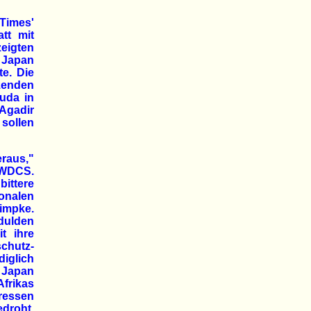
Times'
tt mit
zeigten
ß Japan
te. Die
tzenden
uda in
 Agadir
 sollen
raus,"
n WDCS.
bittere
ionalen
impke.
 dulden
t ihre
chutz-
diglich
 Japan
Afrikas
eressen
edroht.