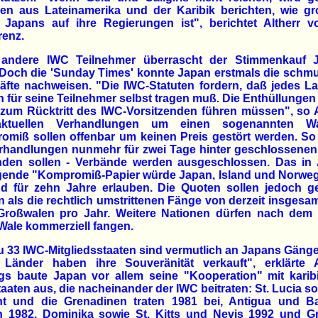
gen aus Lateinamerika und der Karibik berichten, wie gr
 Japans auf ihre Regierungen ist", berichtet Altherr v
renz.
andere IWC Teilnehmer überrascht der Stimmenkauf 
 Doch die 'Sunday Times' konnte Japan erstmals die schm
fte nachweisen. "Die IWC-Statuten fordern, daß jedes L
 für seine Teilnehmer selbst tragen muß. Die Enthüllungen
zum Rücktritt des IWC-Vorsitzenden führen müssen", so A
ktuellen Verhandlungen um einen sogenannten Wa
miß sollen offenbar um keinen Preis gestört werden. So
erhandlungen nunmehr für zwei Tage hinter geschlossenen
finden sollen - Verbände werden ausgeschlossen. Das in 
egende "Kompromiß-Papier würde Japan, Island und Norweg
gd für zehn Jahre erlauben. Die Quoten sollen jedoch ge
 als die rechtlich umstrittenen Fänge von derzeit insgesa
Großwalen pro Jahr. Weitere Nationen dürfen nach dem 
Wale kommerziell fangen.
u 33 IWC-Mitgliedsstaaten sind vermutlich an Japans Gäng
 Länder haben ihre Souveränität verkauft", erklärte Al
gs baute Japan vor allem seine "Kooperation" mit karib
taaten aus, die nacheinander der IWC beitraten: St. Lucia so
nt und die Grenadinen traten 1981 bei, Antigua und B
en 1982, Dominika sowie St. Kitts und Nevis 1992 und G