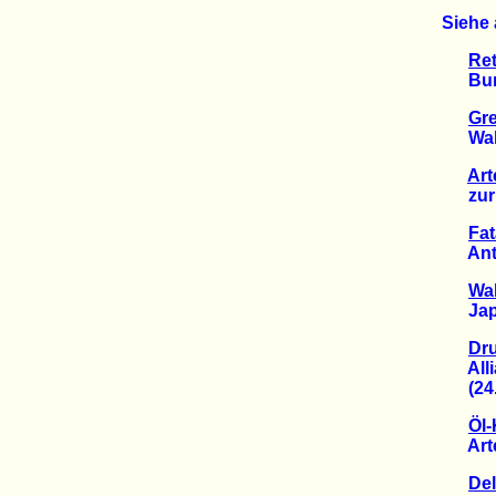
Siehe 
Ret
Bunde
Gre
Walfle
Art
zur Z
Fat
Antark
Wal
Japan
Dru
Allian
(24.1
Öl-
Arten
Del