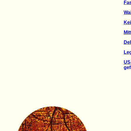
Fas
Wal
Kei
Mit
Del
Leg
US-
gefäh