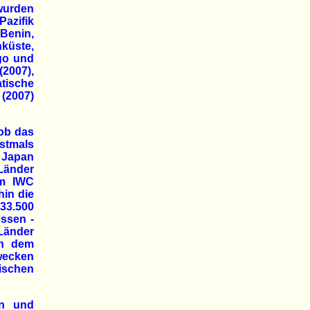
wurden
Pazifik
 Benin,
nküste,
ogo und
(2007),
tische
(2007)
 ob das
stmals
 Japan
Länder
om IWC
hin die
 33.500
ssen -
Länder
in dem
wecken
nischen
en und