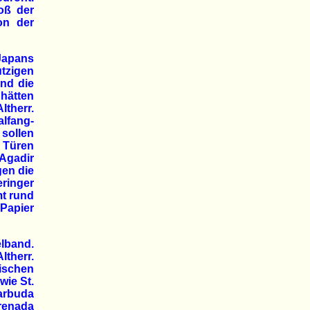
oß der
on der
Japans
utzigen
and die
 hätten
ltherr.
lfang-
 sollen
 Türen
Agadir
en die
ringer
mt rund
Papier
elband.
therr.
ischen
wie St.
arbuda
renada