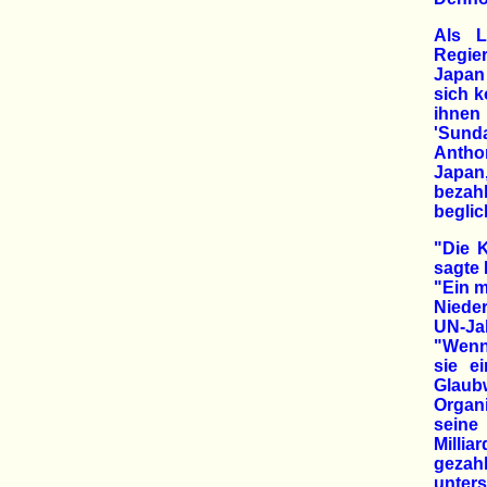
Als L
Regie
Japan 
sich k
ihnen 
'Sunda
Antho
Japan,
bezahl
beglic
"Die 
sagte 
"Ein m
Nieder
UN-Ja
"Wenn 
sie e
Glaub
Organi
seine
Millia
gezahl
unters