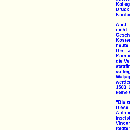
Kolle
Druck
Konfe
Auch 
nicht.
Geschä
Kosten
heute 
Die a
Kompro
die V
statt
vorli
Walja
werden
1500 
keine 
"Bis z
Diese
Anfan
Insels
Vince
folgt