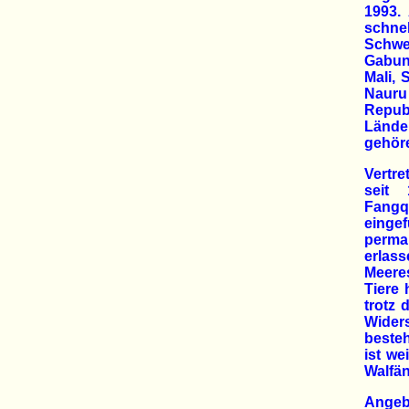
1993.
schnel
Schwer
Gabun 
Mali, 
Nauru 
Repub
Lände
gehöre
Vertre
seit 
Fangq
einge
perma
erlass
Meeres
Tiere
trotz
Wider
beste
ist we
Walfän
Angeb