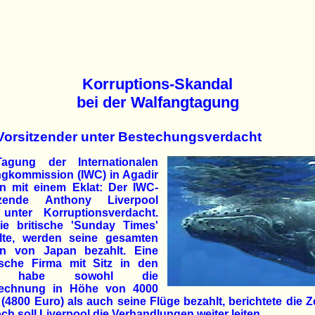
Korruptions-Skandal
bei der Walfangtagung
Vorsitzender unter Bestechungsverdacht
agung der Internationalen
ngkommission (IWC) in Agadir
n mit einem Eklat: Der IWC-
tzende Anthony Liverpool
 unter Korruptionsverdacht.
ie britische 'Sunday Times'
llte, werden seine gesamten
n von Japan bezahlt. Eine
ische Firma mit Sitz in den
 habe sowohl die
rechnung in Höhe von 4000
(4800 Euro) als auch seine Flüge bezahlt, berichtete die Z
h soll Liverpool die Verhandlungen weiter leiten.