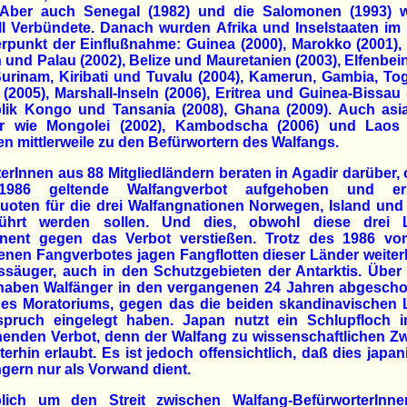
 Aber auch Senegal (1982) und die Salomonen (1993) 
l Verbündete. Danach wurden Afrika und Inselstaaten im 
punkt der Einflußnahme: Guinea (2000), Marokko (2001),
und Palau (2002), Belize und Mauretanien (2003), Elfenbei
Surinam, Kiribati und Tuvalu (2004), Kamerun, Gambia, T
(2005), Marshall-Inseln (2006), Eritrea und Guinea-Bissau 
lik Kongo und Tansania (2008), Ghana (2009). Auch asia
r wie Mongolei (2002), Kambodscha (2006) und Laos 
n mittlerweile zu den Befürwortern des Walfangs.
terInnen aus 88 Mitgliedländern beraten in Agadir darüber,
1986 geltende Walfangverbot aufgehoben und er
uoten für die drei Walfangnationen Norwegen, Island und
führt werden sollen. Und dies, obwohl diese drei 
nent gegen das Verbot verstießen. Trotz des 1986 v
enen Fangverbotes jagen Fangflotten dieser Länder weiter
säuger, auch in den Schutzgebieten der Antarktis. Über
 haben Walfänger in den vergangenen 24 Jahren abgescho
 des Moratoriums, gegen das die beiden skandinavischen 
spruch eingelegt haben. Japan nutzt ein Schlupfloch 
henden Verbot, denn der Walfang zu wissenschaftlichen Z
iterhin erlaubt. Es ist jedoch offensichtlich, daß dies japa
gern nur als Vorwand dient.
lich um den Streit zwischen Walfang-BefürworterInn