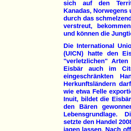
sich auf den Terri
Kanadas, Norwegens u
durch das schmelzend
verstreut, bekomme
und können die Jungt
Die International Uni
(UICN) hatte den Ei
"verletzlichen" Arten
Eisbär auch im Cit
eingeschränkten Ha
Herkunftsländern dar
wie etwa Felle exporti
Inuit, bildet die Eisb
den Bären gewonnen
Lebensgrundlage. D
setzte den Handel 2008
jagen lassen. Nach of