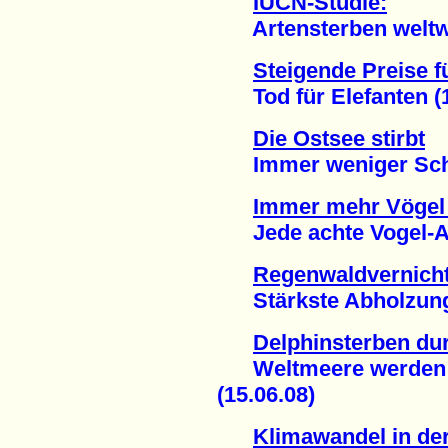
IUCN-Studie:
Artensterben weltwei
Steigende Preise f
Tod für Elefanten (1
Die Ostsee stirbt
Immer weniger Schwe
Immer mehr Vögel 
Jede achte Vogel-Art
Regenwaldvernich
Stärkste Abholzung i
Delphinsterben du
Weltmeere werden ve
(15.06.08)
Klimawandel in der