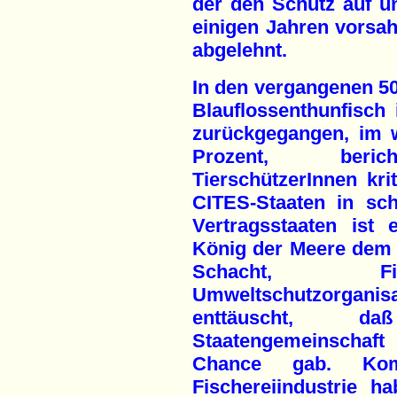
der den Schutz auf un
einigen Jahren vorsa
abgelehnt.
In den vergangenen 50
Blauflossenthunfisch
zurückgegangen, im w
Prozent, berich
TierschützerInnen kri
CITES-Staaten in sc
Vertragsstaaten ist
König der Meere dem 
Schacht, Fis
Umweltschutzorgani
enttäuscht, da
Staatengemeinschaft
Chance gab. Komm
Fischereiindustrie 