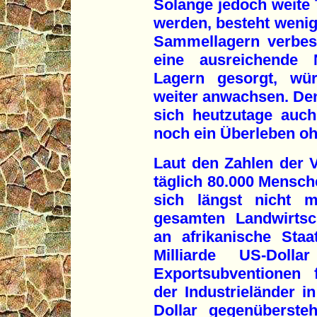
Solange jedoch weite T
werden, besteht wenig
Sammellagern verbes
eine ausreichende 
Lagern gesorgt, wür
weiter anwachsen. Den
sich heutzutage auch
noch ein Überleben oh
Laut den Zahlen der 
täglich 80.000 Mensche
sich längst nicht m
gesamten Landwirtsch
an afrikanische Sta
Milliarde US-Dolla
Exportsubventionen f
der Industrieländer i
Dollar gegenübersteh