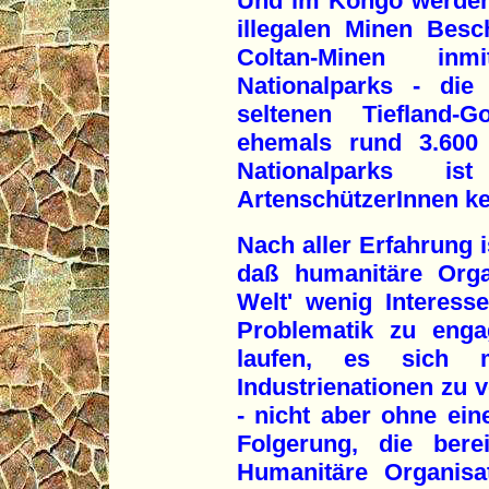
Und im Kongo werden 
illegalen Minen Besch
Coltan-Minen inm
Nationalparks - die
seltenen Tiefland-G
ehemals rund 3.600 
Nationalparks i
ArtenschützerInnen ke
Nach aller Erfahrung i
daß humanitäre Orga
Welt' wenig Interess
Problematik zu enga
laufen, es sich 
Industrienationen zu 
- nicht aber ohne ein
Folgerung, die bere
Humanitäre Organisat