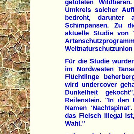
getöteten Wildtiere
Umkreis solcher Auf
bedroht, darunter 
Schimpansen. Zu d
aktuelle Studie vo
Artenschutzpro
Weltnaturschutzunion
Für die Studie wurde
im Nordwesten Tansa
Flüchtlinge beherber
wird undercover geh
Dunkelheit gekocht
Reifenstein. "In den
Namen 'Nachtspinat'.
das Fleisch illegal is
Wahl."