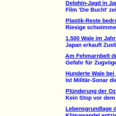
Delphin-Jagd in Ja
Film 'Die Bucht' zeig
Plastik-Reste bed
Riesige schwimmende
1.500 Wale im Jahr
Japan erkauft Zusti
Am Fehmarnbelt dro
Gefahr für Zugvögel
Hunderte Wale bei 
Ist Militär-Sonar die
Plünderung der Oz
Kein Stop vor dem en
Lebensgrundlage d
Klimawandel entzieht