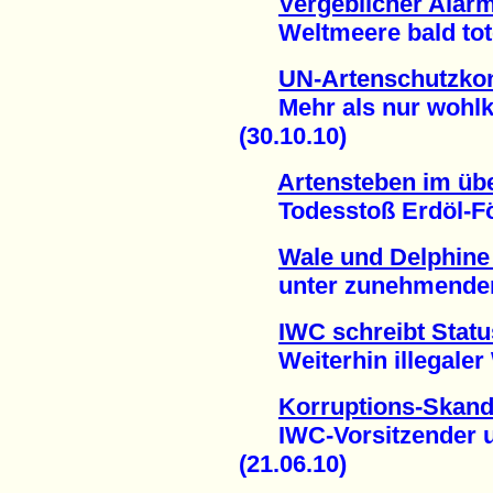
Vergeblicher Alar
Weltmeere bald tote 
UN-Artenschutzkon
Mehr als nur wohlkl
(30.10.10)
Artensteben im übe
Todesstoß Erdöl-För
Wale und Delphine 
unter zunehmendem 
IWC schreibt Statu
Weiterhin illegaler W
Korruptions-Skand
IWC-Vorsitzender un
(21.06.10)