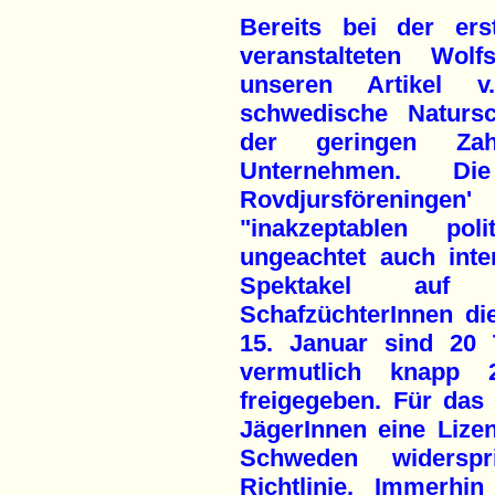
Bereits bei der er
veranstalteten Wol
unseren Artikel v.
schwedische Natursc
der geringen Za
Unternehmen. Die
Rovdjursförenin
"inakzeptablen po
ungeachtet auch inte
Spektakel auf B
SchafzüchterInnen di
15. Januar sind 20
vermutlich knapp
freigegeben. Für das
JägerInnen eine Lizen
Schweden widerspr
Richtlinie. Immerhi