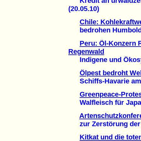
Kredit an urwaldzer
(20.05.10)
Chile: Kohlekraftw
bedrohen Humboldt-P
Peru: Öl-Konzern 
Regenwald
Indigene und Ökosys
Ölpest bedroht We
Schiffs-Havarie am G
Greenpeace-Protes
Walfleisch für Japan
Artenschutzkonfer
zur Zerstörung der L
Kitkat und die tot