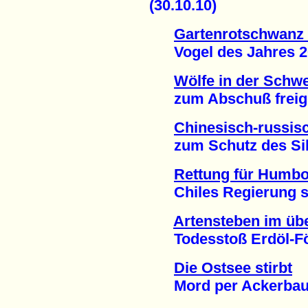
(30.10.10)
Gartenrotschwanz 
Vogel des Jahres 201
Wölfe in der Schwe
zum Abschuß freigeg
Chinesisch-russis
zum Schutz des Sibir
Rettung für Humbo
Chiles Regierung sto
Artensteben im übe
Todesstoß Erdöl-För
Die Ostsee stirbt
Mord per Ackerbau u