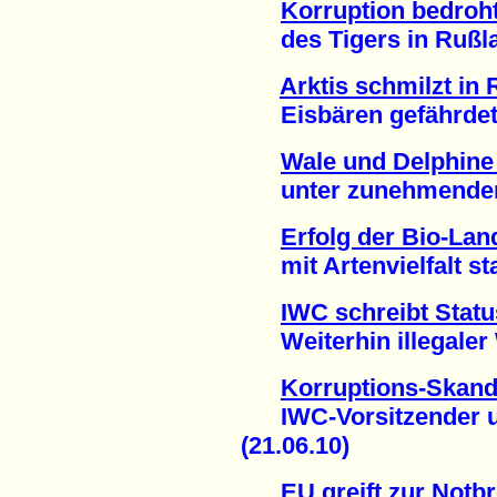
Korruption bedroh
des Tigers in Rußlan
Arktis schmilzt in
Eisbären gefährdet 
Wale und Delphine 
unter zunehmendem 
Erfolg der Bio-Lan
mit Artenvielfalt stat
IWC schreibt Statu
Weiterhin illegaler W
Korruptions-Skand
IWC-Vorsitzender un
(21.06.10)
EU greift zur Not