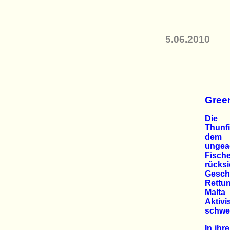
5.06.2010
Green
Die 
Thunf
dem 
ungea
Fisc
rück
Gesc
Rettu
Malta
Aktiv
schwer
In ihr