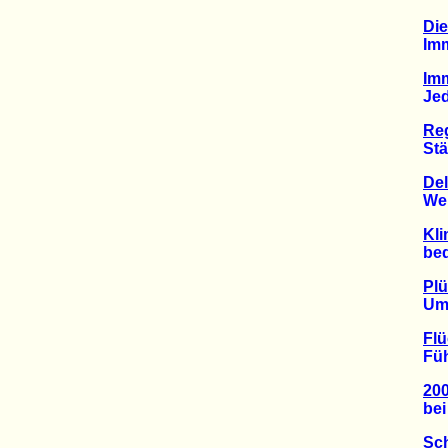
Die
Immer
Imm
Jede 
Re
Stärks
Del
Weltm
Kli
bedro
Pl
Umwel
Flü
Führt
200
bei b
Sch