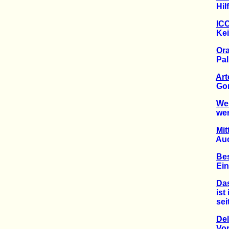
Hilfe 
ICC
Keine
Ora
Palmö
Art
Gorill
Wes
werde
Mit
Auch d
Be
Ein Dr
Das
ist in
seit f
Del
Vor Pe