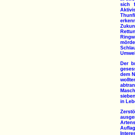
sich 
Aktivi
Thunf
erkenn
Zukunf
Rettun
Ringwa
mörder
Schla
Umwelt
Der b
geses
dem Ne
wollt
abtran
Maschi
siebe
in Leb
Zerst
ausge
Arten
Aufla
Intere