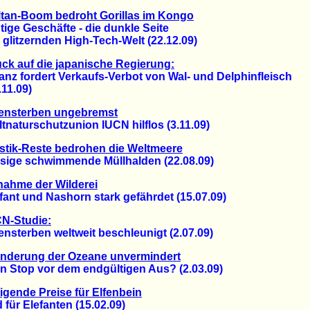
tan-Boom bedroht Gorillas im Kongo
e Geschäfte - die dunkle Seite
itzernden High-Tech-Welt (22.12.09)
ck auf die japanische Regierung:
z fordert Verkaufs-Verbot von Wal- und Delphinfleisch
1.09)
ensterben ungebremst
aturschutzunion IUCN hilflos (3.11.09)
stik-Reste bedrohen die Weltmeere
ge schwimmende Müllhalden (22.08.09)
ahme der Wilderei
nt und Nashorn stark gefährdet (15.07.09)
N-Studie:
terben weltweit beschleunigt (2.07.09)
ünderung der Ozeane unvermindert
Stop vor dem endgültigen Aus? (2.03.09)
igende Preise für Elfenbein
ür Elefanten (15.02.09)