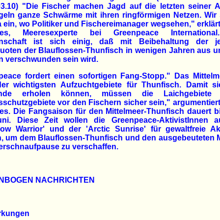
03.10) "Die Fischer machen Jagd auf die letzten seiner 
geln ganze Schwärme mit ihren ringförmigen Netzen. Wir 
 ein, wo Politiker und Fischereimanager wegsehen," erklärt
es, Meeresexperte bei Greenpeace Internationa
nschaft ist sich einig, daß mit Beibehaltung der je
uoten der Blauflossen-Thunfisch in wenigen Jahren aus u
n verschwunden sein wird.
eace fordert einen sofortigen Fang-Stopp." Das Mittelm
der wichtigsten Aufzuchtgebiete für Thunfisch. Damit si
ände erholen können, müssen die Laichgebiete 
schutzgebiete vor den Fischern sicher sein," argumentiert
s. Die Fangsaison für den Mittelmeer-Thunfisch dauert 
uni. Diese Zeit wollen die Greenpeace-AktivistInnen a
ow Warrior' und der 'Arctic Sunrise' für gewaltfreie A
n, um dem Blauflossen-Thunfisch und den ausgebeuteten 
erschnaufpause zu verschaffen.
NBOGEN NACHRICHTEN
rkungen