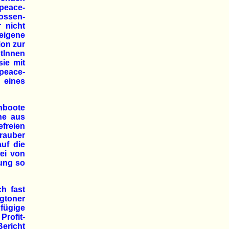
peace-
lossen-
 nicht
 eigene
ion zur
stInnen
sie mit
npeace-
 eines
hboote
he aus
efreien
rauber
auf die
wei von
ung so
h fast
gtoner
fügige
rofit-
Bericht