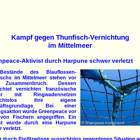
Kampf gegen Thunfisch-Vernichtung
im Mittelmeer
peace-Aktivist durch Harpune schwer verletzt
Bestände des Blauflossen-
ischs im Mittelmeer stehen vor
Zusammenbruch. Dessen
chtet vernichten französische
her mit Ringwadennetzen
sichtslos ihre eigene
häftsgrundlage. Bei einer
ngsaktion wurde Greenpeace vor
 von Fischern angegriffen. Ein
ist wurde durch eine Harpune
 verletzt.
er durch Profitzwänge aussichtslos gewordenen Situation