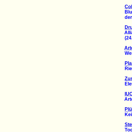
Col
Blutig
der gl
Dru
Allian
(24.1
Art
Weltn
Pla
Riesi
Zun
Elefa
IUC
Artens
Pl
Kein 
Ste
Tod f