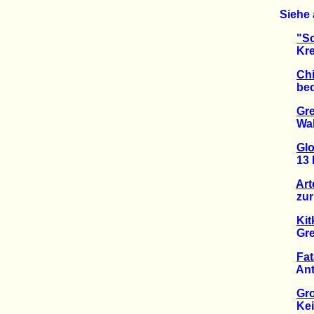
Siehe 
"Sc
Kredi
Chi
bedro
Gre
Walfle
Glo
13 Mil
Art
zur Z
Kit
Green
Fat
Antark
Gr
Kein P