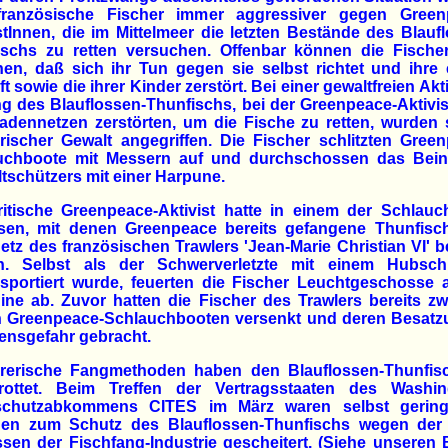
französische Fischer immer aggressiver gegen Green
stInnen, die im Mittelmeer die letzten Bestände des Blauf
ischs zu retten versuchen. Offenbar können die Fischer
en, daß sich ihr Tun gegen sie selbst richtet und ihre
t sowie die ihrer Kinder zerstört. Bei einer gewaltfreien Akt
g des Blauflossen-Thunfischs, bei der Greenpeace-Aktivi
dennetzen zerstörten, um die Fische zu retten, wurden 
ischer Gewalt angegriffen. Die Fischer schlitzten Gree
uchboote mit Messern auf und durchschossen das Bein
schützers mit einer Harpune.
ritische Greenpeace-Aktivist hatte in einem der Schlauc
sen, mit denen Greenpeace bereits gefangene Thunfisc
tz des französischen Trawlers 'Jean-Marie Christian VI' b
en. Selbst als der Schwerverletzte mit einem Hubsch
sportiert wurde, feuerten die Fischer Leuchtgeschosse 
ne ab. Zuvor hatten die Fischer des Trawlers bereits z
n Greenpeace-Schlauchbooten versenkt und deren Besatz
ensgefahr gebracht.
örerische Fangmethoden haben den Blauflossen-Thunfisc
rottet. Beim Treffen der Vertragsstaaten des Washin
schutzabkommens CITES im März waren selbst gering
gen zum Schutz des Blauflossen-Thunfischs wegen der P
ssen der Fischfang-Industrie gescheitert. (Siehe unseren 