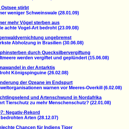
 Ostsee stirbt
 weniger Schweinswale (28.01.09)
er mehr Vögel sterben aus
achte Vogel-Art bedroht (23.09.08)
genwaldvernichtung ungebremst
te Abholzung in Brasilien (30.06.08)
phinsterben durch Quecksilbervergiftung
eere werden vergiftet und geplündert (15.06.08)
mawandel in der Antarktis
ht Königspinguine (26.02.08)
ünderung der Ozeane im Endspurt
torganisationen warnen vor Meeres-Overkill (6.02.08)
chtlingselend und Artenschwund in Nordafrika
 Tierschutz zu mehr Menschenschutz? (22.01.08)
7: Negativ-Rekord
edrohten Arten (28.12.07)
lechte Chancen für Indiens Tiger