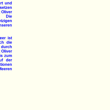
Art und
setzen
 Oliver
l. Die
tzigen
nseren
eer ist
ch die
durch
 Oliver
bis zum
uf der
ktionen
Meeren