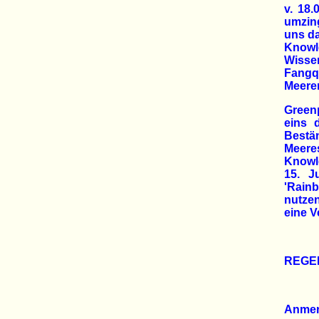
v. 18.
umzin
uns da
Knowl
Wisse
Fangq
Meere
Greenp
eins 
Best
Meeres
Knowle
15. J
'Rainb
nutze
eine V
REGE
Anme