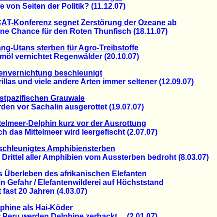
von Seiten der Politik? (11.12.07)
AT-Konferenz segnet Zerstörung der Ozeane ab
 Chance für den Roten Thunfisch (18.11.07)
ng-Utans sterben für Agro-Treibstoffe
l vernichtet Regenwälder (20.10.07)
envernichtung beschleunigt
as und viele andere Arten immer seltener (12.09.07)
tpazifischen Grauwale
n vor Sachalin ausgerottet (19.07.07)
telmeer-Delphin kurz vor der Ausrottung
as Mittelmeer wird leergefischt (2.07.07)
schleunigtes Amphibiensterben
ittel aller Amphibien vom Aussterben bedroht (8.03.07)
 Überleben des afrikanischen Elefanten
 Gefahr / Elefantenwilderei auf Höchststand
ast 20 Jahren (4.03.07)
phine als Hai-Köder
ru werden Delphine zerhackt ... (2.01.07)