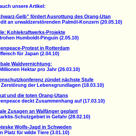
auch unsere Artikel:
hwarz-Gelb" fördert Ausrottung des Orang-Utan
t an urwaldzerstörenden Palmöl-Konzern (20.05.10)
le: Kohlekraftwerks-Projekte
hen Humboldt-Pinguin (2.05.10)
enpeace-Protest in Rotterdam
isch für Japan (2.04.10)
bale Waldvernichtung:
lionen Hektar pro Jahr (26.03.10)
enschutzkonferenz zündet nächste Stufe
erstörung der Lebensgrundlagen (18.03.10)
kat und die toten Orang-Utans
peace deckt Zusammenhang auf (17.03.10)
ale Zusagen an Walfänger geplant
tis-Schutzgebiet in Gefahr (28.02.10)
oteske Wolfs-Jagd in Schweden
latz für wilde Tiere (3.01.10)