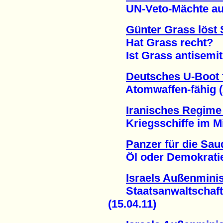
UN-Veto-Mächte auf 
Günter Grass löst
Hat Grass recht?
Ist Grass antisemiti
Deutsches U-Boot f
Atomwaffen-fähig (2
Iranisches Regime 
Kriegsschiffe im Mit
Panzer für die Sau
Öl oder Demokratie 
Israels Außenminis
Staatsanwaltschaft:
(15.04.11)