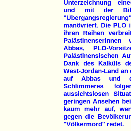
Unterzeichnung ein
und mit der Bil
"Übergangsregieru
manövriert. Die PLO is
ihren Reihen verbrei
PalästinenserInnen 
Abbas, PLO-Vorsit
Palästinensischen A
Dank des Kalküls de
West-Jordan-Land an d
auf Abbas und 
Schlimmeres folg
aussichtslosen Situ
geringen Ansehen bei
kaum mehr auf, wen
gegen die Bevölkeru
"Völkermord" redet.