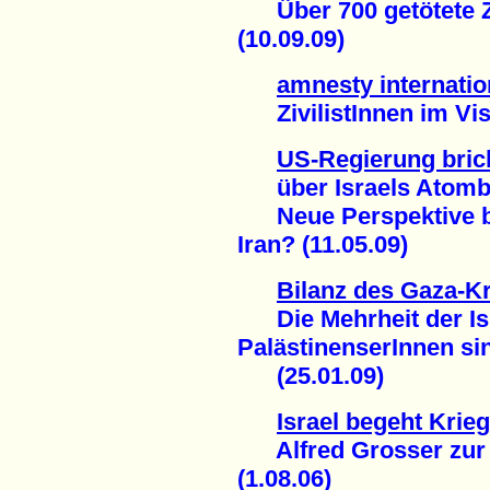
Über 700 getötete Zi
(10.09.09)
amnesty internation
ZivilistInnen im Visi
US-Regierung bric
über Israels Atom
Neue Perspektive be
Iran? (11.05.09)
Bilanz des Gaza-K
Die Mehrheit der Isr
PalästinenserInnen si
(25.01.09)
Israel begeht Krie
Alfred Grosser zur a
(1.08.06)