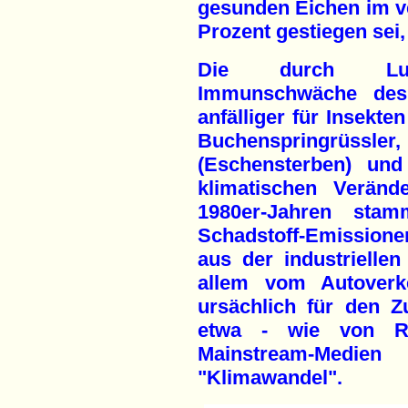
gesunden Eichen im v
Prozent gestiegen sei,
Die durch Lufts
Immunschwäche des
anfälliger für Insekt
Buchenspringrüss
(Eschensterben) und
klimatischen Veränd
1980er-Jahren sta
Schadstoff-Emissione
aus der industriellen
allem vom Autoverke
ursächlich für den 
etwa - wie von Re
Mainstream-Medie
"Klimawandel".