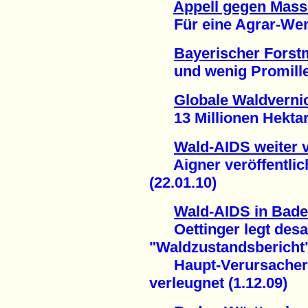
Appell gegen Mass
Für eine Agrar-Wend
Bayerischer Forstm
und wenig Promille 
Globale Waldverni
13 Millionen Hektar 
Wald-AIDS weiter v
Aigner veröffentlich
(22.01.10)
Wald-AIDS in Bad
Oettinger legt desa
"Waldzustandsbericht
Haupt-Verursacher M
verleugnet (1.12.09)