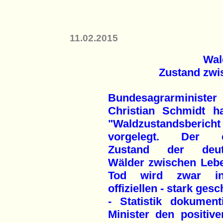
11.02.2015
Wal
Zustand zwi
Bundesagrarminister
Christian Schmidt h
"Waldzustands­bericht
vorgelegt. Der e
Zustand der deut
Wälder zwischen Leb
Tod wird zwar i
offiziellen - stark ges
- Statistik dokumen
Minister den positiv