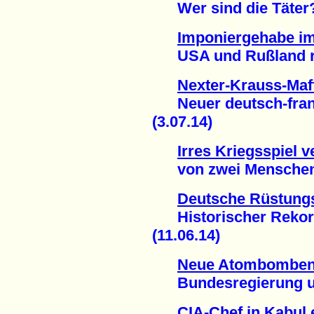
Wer sind die Täter? 
Imponiergehabe i
USA und Rußland risk
Nexter-Krauss-Ma
Neuer deutsch-franz
(3.07.14)
Irres Kriegsspiel 
von zwei Menschen 
Deutsche Rüstung
Historischer Rekord
(11.06.14)
Neue Atombomben 
Bundesregierung unt
CIA-Chef in Kabul 