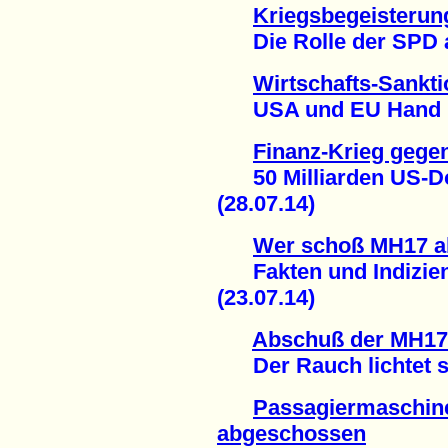
Kriegsbegeisterun
Die Rolle der SPD als
Wirtschafts-Sankt
USA und EU Hand in 
Finanz-Krieg gege
50 Milliarden US-Dol
(28.07.14)
Wer schoß MH17 a
Fakten und Indizien 
(23.07.14)
Abschuß der MH17 
Der Rauch lichtet si
Passagiermaschin
abgeschossen