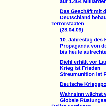
auf 1.464 Milliarden 
Das Geschäft mit 
Deutschland behaupte
Terrorstaaten
(28.04.09)
10. Jahrestag des
Propaganda von der 
bis heute aufrechter
Diehl erhält vor L
Krieg ist Frieden
Streumunition ist Pu
Deutsche Kriegspol
Wahnsinn wächst w
Globale Rüstungsaus