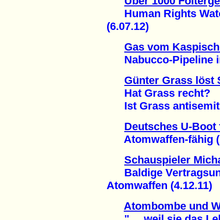
Über 1000 Folterge
Human Rights Watch 
(6.07.12)
Gas vom Kaspisch
Nabucco-Pipeline in F
Günter Grass löst
Hat Grass recht?
Ist Grass antisemiti
Deutsches U-Boot f
Atomwaffen-fähig (2
Schauspieler Micha
Baldige Vertragsunt
Atomwaffen (4.12.11)
Atombombe und W
"..., weil sie das Leb