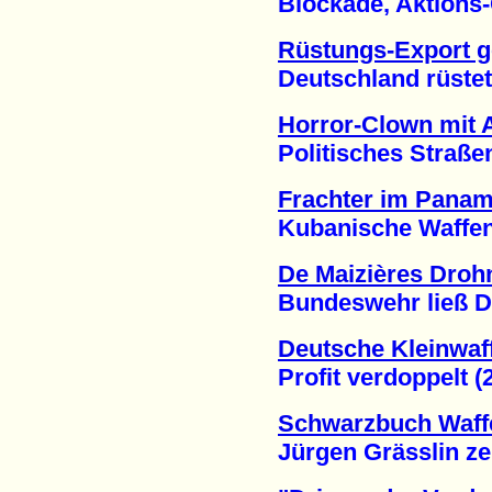
Blockade, Aktions-C
Rüstungs-Export g
Deutschland rüstet G
Horror-Clown mit
Politisches Straßenth
Frachter im Panam
Kubanische Waffen f
De Maizières Drohn
Bundeswehr ließ Dat
Deutsche Kleinwaf
Profit verdoppelt (2
Schwarzbuch Waff
Jürgen Grässlin zeigt