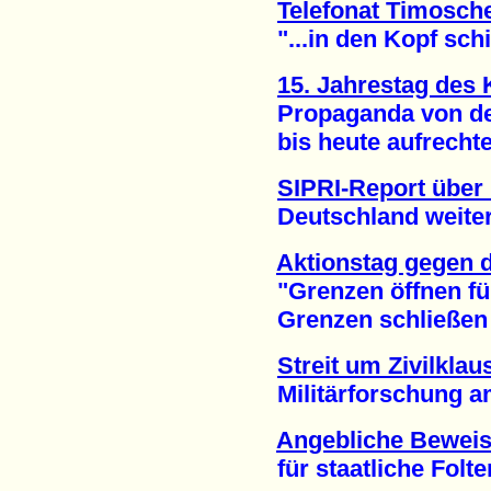
Telefonat Timosch
"...in den Kopf schie
15. Jahrestag des
Propaganda von der 
bis heute aufrechter
SIPRI-Report über
Deutschland weiter au
Aktionstag gegen 
"Grenzen öffnen fü
Grenzen schließen fü
Streit um Zivilklau
Militärforschung am 
Angebliche Bewei
für staatliche Folter 