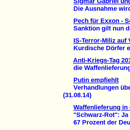
Sigmar Gabriel un
Die Ausnahme wird z
Pech für Exxon - S
Sanktion gilt nun do
IS-Terror-Miliz auf
Kurdische Dörfer ero
Anti-Kriegs-Tag 20
die Waffenlieferung i
Putin empfiehlt
Verhandlungen über 
(31.08.14)
Waffenlieferung in 
"Schwarz-Rot": Ja
67 Prozent der Deuts