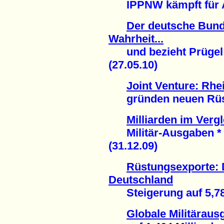
IPPNW kämpft für Ab
Der deutsche Bund
Wahrheit...
und bezieht Prügel 
(27.05.10)
Joint Venture: Rh
gründen neuen Rüstu
Milliarden im Vergl
Militär-Ausgaben * 
(31.12.09)
Rüstungsexporte: D
Deutschland
Steigerung auf 5,78 M
Globale Militäraus