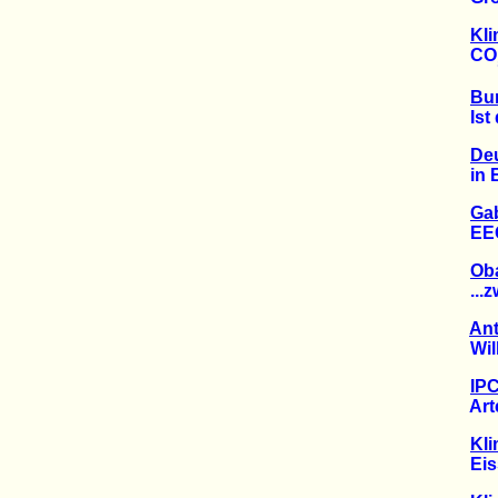
Kli
CO
Bu
Ist de
Deu
in Eu
Gab
EEG d
Oba
...zwe
Ant
Wilke
IPC
Arten
Kli
Eissc