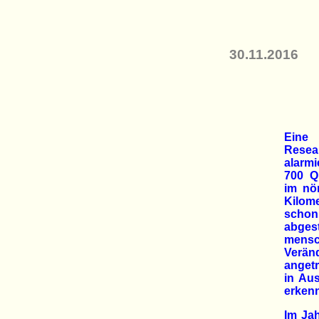
30.11.2016
Eine 
Rese
alarm
700 Q
im nö
Kilom
schon
abg
mens
Verä
anget
in Aus
erken
Im Jah