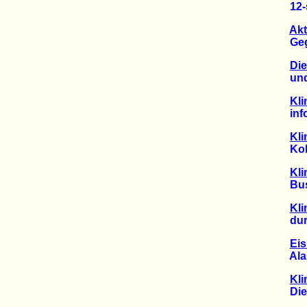
12-st
Akt
Gegen
Die
und d
Kl
infolg
Kli
Kohle
Kli
Busin
Kli
durch
Eis
Alarm
Kl
Die A