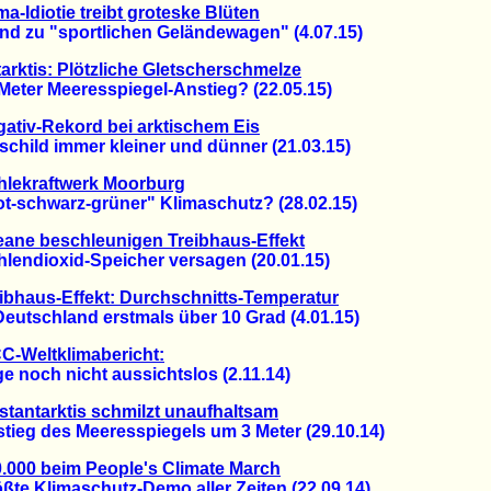
ma-Idiotie treibt groteske Blüten
 zu "sportlichen Geländewagen" (4.07.15)
arktis: Plötzliche Gletscherschmelze
ter Meeresspiegel-Anstieg? (22.05.15)
ativ-Rekord bei arktischem Eis
hild immer kleiner und dünner (21.03.15)
hlekraftwerk Moorburg
schwarz-grüner" Klimaschutz? (28.02.15)
ane beschleunigen Treibhaus-Effekt
ndioxid-Speicher versagen (20.01.15)
ibhaus-Effekt: Durchschnitts-Temperatur
utschland erstmals über 10 Grad (4.01.15)
C-Weltklimabericht:
noch nicht aussichtslos (2.11.14)
tantarktis schmilzt unaufhaltsam
eg des Meeresspiegels um 3 Meter (29.10.14)
.000 beim People's Climate March
e Klimaschutz-Demo aller Zeiten (22.09.14)