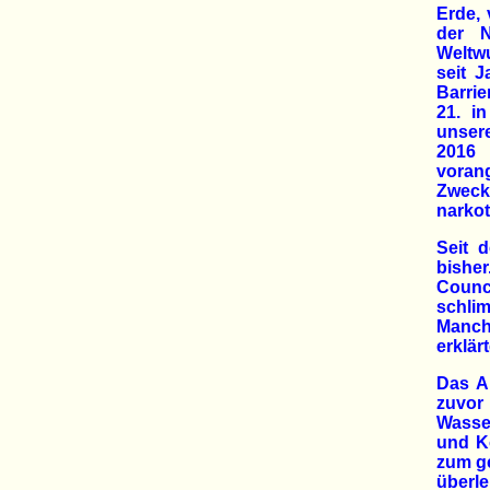
Erde, 
der N
Weltwu
seit 
Barrie
21. i
unser
2016 
voran
Zweck
narkot
Seit 
bishe
Counci
schli
Manch
erklär
Das Ab
zuvo
Wasse
und Ko
zum ge
überle