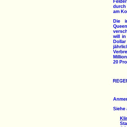
Felde
durch 
am Ko
Die i
Queen
versch
will i
Dollar
jährl
Verbr
Millio
20 Pro
Anme
Siehe 
Kli
Stark