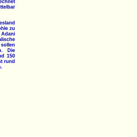
echnet
ttelbar
esland
hle zu
. Adani
alische
 sollen
n. Die
nd 150
ht rund
.