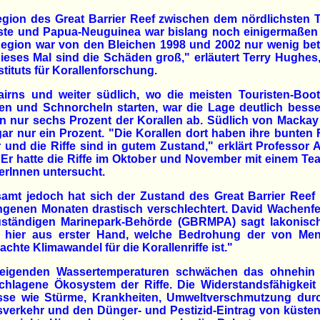
gion des Great Barrier Reef zwischen dem nördlichsten T
ste und Papua-Neuguinea war bislang noch einigermaßen i
egion war von den Bleichen 1998 und 2002 nur wenig bet
ieses Mal sind die Schäden groß," erläutert Terry Hughes,
stituts für Korallenforschung.
airns und weiter südlich, wo die meisten Touristen-Boo
n und Schnorcheln starten, war die Lage deutlich besse
n nur sechs Prozent der Korallen ab. Südlich von Macka
ar nur ein Prozent. "Die Korallen dort haben ihre bunten
 und die Riffe sind in gutem Zustand," erklärt Professor
 Er hatte die Riffe im Oktober und November mit einem T
rInnen untersucht.
amt jedoch hat sich der Zustand des Great Barrier Reef
ngenen Monaten drastisch verschlechtert. David Wachenfe
uständigen Marinepark-Behörde (GBRMPA) sagt lakonisch
 hier aus erster Hand, welche Bedrohung der von Me
achte Klimawandel für die Korallenriffe ist."
teigenden Wassertemperaturen schwächen das ohnehin 
chlagene Ökosystem der Riffe. Die Widerstandsfähigkeit
üsse wie Stürme, Krankheiten, Umweltverschmutzung dur
sverkehr und den Dünger- und Pestizid-Eintrag von küst