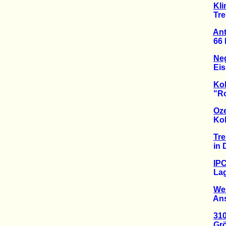
Kli
Trend
Ant
66 Me
Neg
Eissc
Ko
"Rot-
Oze
Kohle
Tre
in De
IPC
Lage 
Wes
Ansti
310
Größt