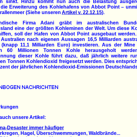
rn sinkt. Hinzu kommt nun auch die Belastung ausger
die Erweiterung des Kohlehafens von Abbot Point – unmi
rallenmeer (Siehe unseren
Artikel v. 22.12.15
).
ndische Firma Adani gräbt im australischen Bund
sland eine der größten Kohleminen der Welt. Um diese Ko
iffen, soll der Hafen von Abbot Point ausgebaut werden
n Australien nach eigenen Aussagen 16,5 Milliarden austr
 (knapp 11,1 Milliarden Euro) investieren. Aus der Mine
ich 60 Millionen Tonnen Kohle herausgeholt werde
ennung dieser Kohle führt dazu, daß jährlich weitere ru
nen Tonnen Kohlendioxid freigesetzt werden. Dies entspric
zent der jährlichen Kohlendioxid-Emissionen Deutschlands
rkungen
auch unsere Artikel:
ma-Desaster immer häufiger
regen, Hagel, Überschwemmungen, Waldbrände...