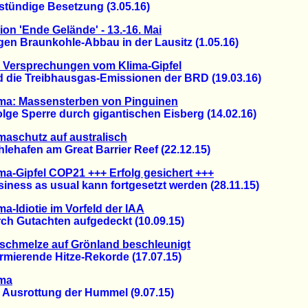
ündige Besetzung (3.05.16)
ion 'Ende Gelände' - 13.-16. Mai
 Braunkohle-Abbau in der Lausitz (1.05.16)
 Versprechungen vom Klima-Gipfel
ie Treibhausgas-Emissionen der BRD (19.03.16)
ima: Massensterben von Pinguinen
e Sperre durch gigantischen Eisberg (14.02.16)
maschutz auf australisch
hafen am Great Barrier Reef (22.12.15)
ma-Gipfel COP21 +++ Erfolg gesichert +++
ess as usual kann fortgesetzt werden (28.11.15)
ma-Idiotie im Vorfeld der IAA
 Gutachten aufgedeckt (10.09.15)
schmelze auf Grönland beschleunigt
ierende Hitze-Rekorde (17.07.15)
ima
usrottung der Hummel (9.07.15)