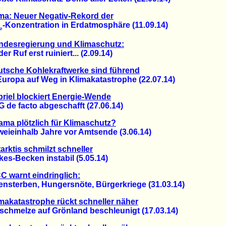
ma: Neuer Negativ-Rekord der
-Konzentration in Erdatmosphäre (11.09.14)
₂
ndesregierung und Klimaschutz:
r Ruf erst ruiniert... (2.09.14)
tsche Kohlekraftwerke sind führend
ropa auf Weg in Klimakatastrophe (22.07.14)
riel blockiert Energie-Wende
e facto abgeschafft (27.06.14)
ma plötzlich für Klimaschutz?
ieinhalb Jahre vor Amtsende (3.06.14)
arktis schmilzt schneller
s-Becken instabil (5.05.14)
C warnt eindringlich:
sterben, Hungersnöte, Bürgerkriege (31.03.14)
makatastrophe rückt schneller näher
hmelze auf Grönland beschleunigt (17.03.14)