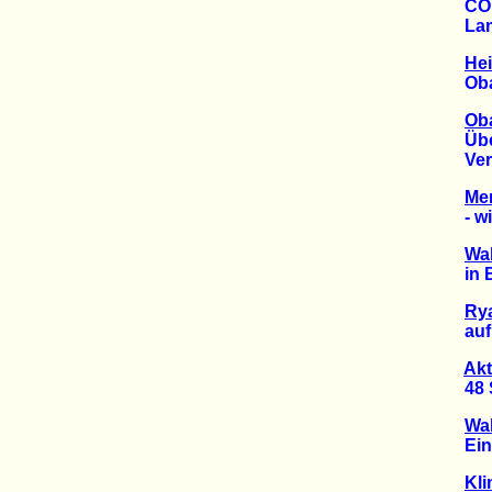
COP21
Lamen
Hei
Obama
Ob
Überf
Verhe
Mer
- wie 
Wal
in Ba
Rya
auf K
Akt
48 St
Wal
Eine 
Kli