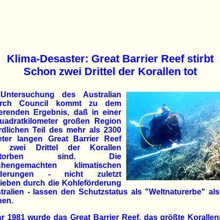
Klima-Desaster: Great Barrier Reef stirbt
Schon zwei Drittel der Korallen tot
Untersuchung des Australian
arch Council kommt zu dem
ierenden Ergebnis, daß in einer
uadratkilometer großen Region
rdlichen Teil des mehr als 2300
eter langen Great Barrier Reef
 zwei Drittel der Korallen
estorben sind. Die
chengemachten klimatischen
nderungen - nicht zuletzt
rieben durch die Kohleförderung
tralien - lassen den Schutzstatus als "Weltnaturerbe" al
nen.
r 1981 wurde das Great Barrier Reef, das größte Korallenr