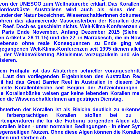
von der UNESCO zum Weltnaturerbe erklärt. Das Korallenr
ordostküste Australiens wird auch als eines der 
nder der Natur bezeichnet. WissenschaftlerInnen dokume
Jahren das alarmierende Massensterben der Korallen des
r Reef. Doch es geschieht nichts. Welt-Klima-Konferenzen 
n Paris Ende November, Anfang Dezember 2015 (Siehe 
en
Artikel v. 28.11.15
) und die 22. in Marrakesch, die im N
ebenso ohne reale Konsequenzen zu Ende ging wi
gegangenen Welt-Klima-Konferenzen seit 1995 dienen alle
, der Weltbevölkerung Aktivismus vorzugaukeln und sie
isieren.
dem Frühjahr ist das Absterben schneller vorangeschritt
r. Laut den vorliegenden Ergebnissen des Australian Re
l hat das Great Barrier Reef in Australien in diesem J
mmste Korallenbleiche seit Beginn der Aufzeichnungen e
e Korallenbänke weisen gar keine lebenden Korallen meh
ten die WissenschaftlerInnen am gestrigen Dienstag.
sterben der Korallen ist als Bleiche deutlich zu erkenn
r farbenprächtigen Korallen stoßen bei zu 
rtemperaturen die für die Färbung sorgenden Algen ab.
rallen leben - unter normalen Bedingungen - in einer S
genseitigen Nutzen. Ohne diese Algen können die Koralle
ben und sterben ab.