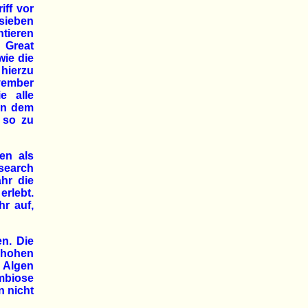
iff vor
sieben
ntieren
 Great
wie die
hierzu
ovember
e alle
in dem
 so zu
en als
search
ahr die
rlebt.
r auf,
en. Die
hohen
 Algen
ymbiose
n nicht