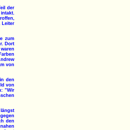
eil der
ntakt.
roffen,
 Leiter
te zum
r. Dort
y waren
 Farben
 Andrew
eam von
 in den
ld von
: "Wir
nschen
längst
 gegen
ch den
ennahen