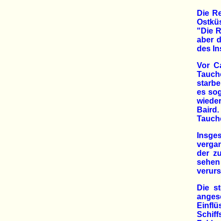
Die Re
Ostkü
"Die R
aber d
des In
Vor C
Tauche
starbe
es sog
wieder
Baird.
Tauche
Insges
verga
der z
sehen
verurs
Die s
anges
Einfl
Schiff