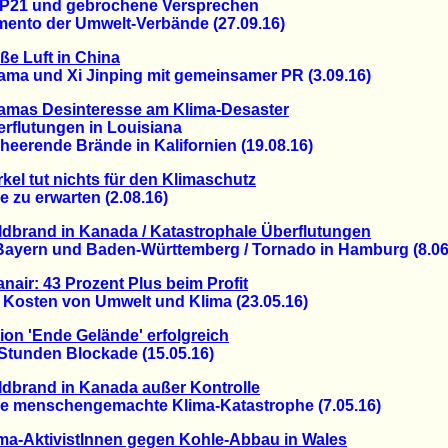
 und gebrochene Versprechen
to der Umwelt-Verbände (27.09.16)
ße Luft in China
 und Xi Jinping mit gemeinsamer PR (3.09.16)
amas Desinteresse am Klima-Desaster
lutungen in Louisiana
erende Brände in Kalifornien (19.08.16)
kel tut nichts für den Klimaschutz
zu erwarten (2.08.16)
dbrand in Kanada / Katastrophale Überflutungen
yern und Baden-Württemberg / Tornado in Hamburg (8.06
nair: 43 Prozent Plus beim Profit
osten von Umwelt und Klima (23.05.16)
ion 'Ende Gelände' erfolgreich
unden Blockade (15.05.16)
dbrand in Kanada außer Kontrolle
menschengemachte Klima-Katastrophe (7.05.16)
ma-AktivistInnen gegen Kohle-Abbau in Wales