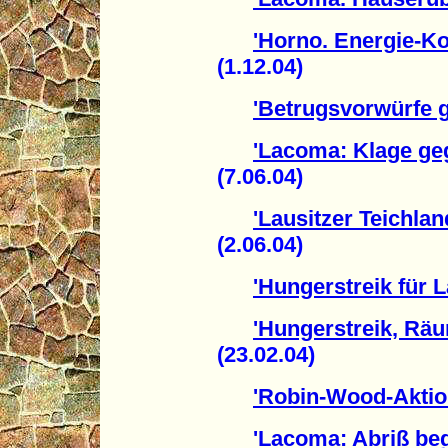
'Horno. Energie-Ko
(1.12.04)
'Betrugsvorwürfe g
'Lacoma: Klage geg
(7.06.04)
'Lausitzer Teichlan
(2.06.04)
'Hungerstreik für 
'Hungerstreik, Rä
(23.02.04)
'Robin-Wood-Aktio
'Lacoma: Abriß be