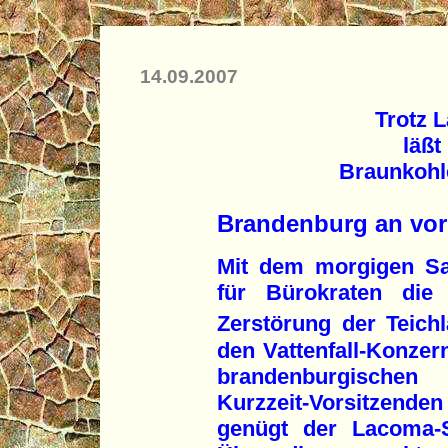
14.09.2007
Trotz 
läßt
Braunkohl
Brandenburg an vor
Mit dem morgigen Sa
für Bürokraten die 
Zerstörung der Teich
den Vattenfall-Konzer
brandenburgischen
Kurzzeit-Vorsitzende
genügt der Lacoma-S