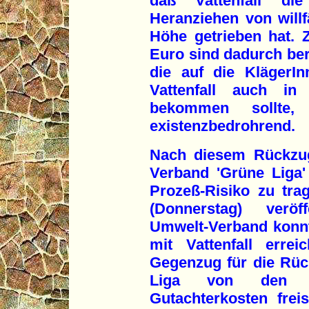
daß Vattenfall di
Heranziehen von willf
Höhe getrieben hat. 
Euro sind dadurch ber
die auf die KlägerI
Vattenfall auch in
bekommen sollte,
existenzbedrohrend.
Nach diesem Rückzug
Verband 'Grüne Liga'
Prozeß-Risiko zu trag
(Donnerstag) veröf
Umwelt-Verband konnt
mit Vattenfall erre
Gegenzug für die Rü
Liga von den Ge
Gutachterkosten frei