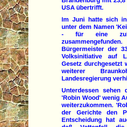
Brandenburg mit 23,8 
USA übertrifft.
Im Juni hatte sich i
unter dem Namen 'Ke
- für eine zukunf
zusammengefunde
Bürgermeister der 33
Volksinitiative auf
Gesetz durchgesetzt
weiterer Braunk
Landesregierung verhi
Unterdessen sehen d
'Robin Wood' wenig Au
weiterzukommen. 'Ro
der Gerichte den Pr
Entscheidung hat au