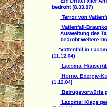
Ein Drittel aller Am
bedroht (8.03.07)
'Terror von Vattenfa
'Vattenfall-Braunko
Ausweitung des Tage
bedroht weitere Dörf
'Vattenfall in Laco
(11.12.04)
'Lacoma. Häuserüb
'Horno. Energie-Ko
(1.12.04)
'Betrugsvorwürfe g
'Lacoma: Klage geg