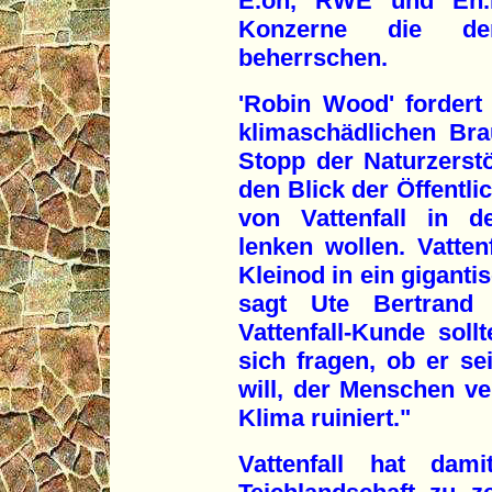
E.on, RWE und En.B
Konzerne die de
beherrschen.
'Robin Wood' fordert
klimaschädlichen Br
Stopp der Naturzerstö
den Blick der Öffentli
von Vattenfall in d
lenken wollen. Vattenf
Kleinod in ein gigant
sagt Ute Bertrand
Vattenfall-Kunde so
sich fragen, ob er s
will, der Menschen ver
Klima ruiniert."
Vattenfall hat dam