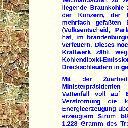
Teichlandschaft zu z
liegende Braunkohle 
der Konzern, der 
mehrfach gefaßten 
(Volksentscheid, Par
hat, im brandenburg
verfeuern. Dieses n
Kraftwerk zählt we
Kohlendioxid-Emi
Dreckschleudern in g
Mit der Zuarbeit
Ministerpräsidente
Vattenfall voll auf
Verstromung die k
Energieerzeugung über
erzeugtem Strom blä
1.228 Gramm des Tre