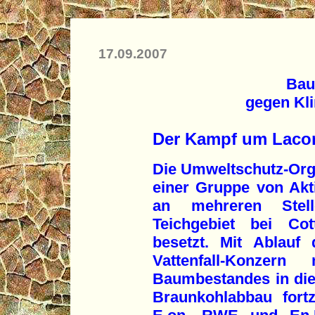
17.09.2007
Bau
gegen Kli
Der Kampf um Lacom
Die Umweltschutz-Orga
einer Gruppe von Akti
an mehreren Ste
Teichgebiet bei Co
besetzt. Mit Ablauf
Vattenfall-Konze
Baumbestandes in di
Braunkohlabbau fortz