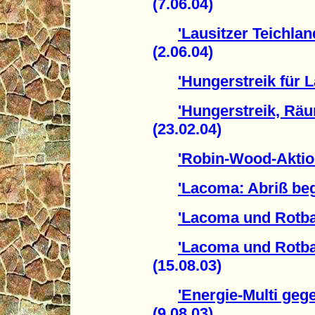
(7.06.04)
'Lausitzer Teichlan
(2.06.04)
'Hungerstreik für 
'Hungerstreik, Rä
(23.02.04)
'Robin-Wood-Aktio
'Lacoma: Abriß be
'Lacoma und Rotb
'Lacoma und Rotba
(15.08.03)
'Energie-Multi ge
(9.08.03)