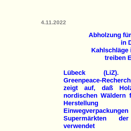
4.11.2022
Abholzung fü
in 
Kahlschläge 
treiben
Lübeck (LiZ). 
Greenpeace-Recherch
zeigt auf, daß Ho
nordischen Wäldern f
Herstellung
Einwegverpackungen 
Supermärkten d
verwendet w