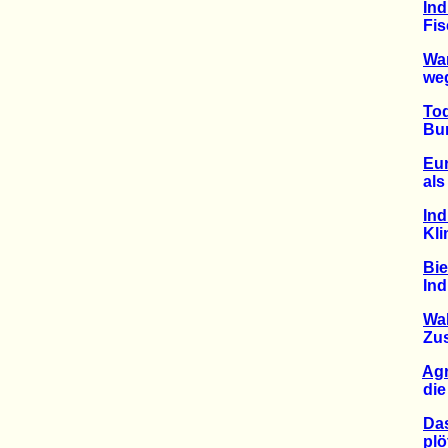
Ind
Fischs
Wa
wegen
Tod
Bunde
Eur
als b
Ind
Klima
Bie
Indust
Wa
Zustan
Agr
die P
Da
plötz