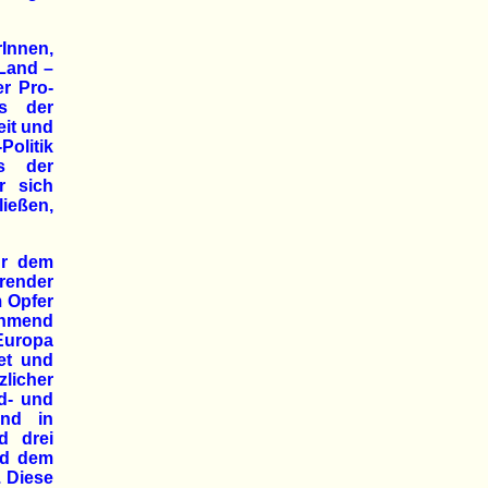
Innen,
 Land –
er Pro-
ts der
eit und
Politik
ts der
r sich
ießen,
ur dem
render
 Opfer
nehmend
Europa
et und
licher
d- und
ind in
d drei
nd dem
. Diese