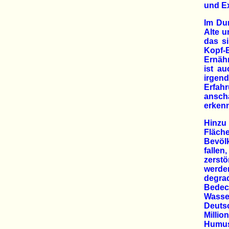
und E
Im Du
Alte u
das si
Kopf-
Ernähr
ist au
irgen
Erfah
ansch
erkenn
Hinzu
Fläch
Bevöl
fallen
zerst
werde
degra
Bedec
Wasse
Deuts
Milli
Humus-