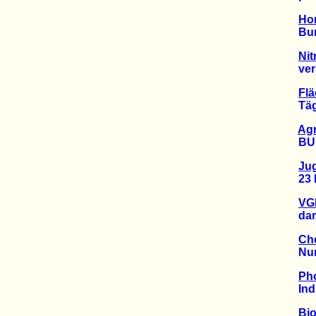
Hon
Bunde
Nit
versch
Flä
Täglic
Agr
BUND 
Ju
23 Pro
VGH
darf P
Ch
Nur B
Ph
Indust
Bio