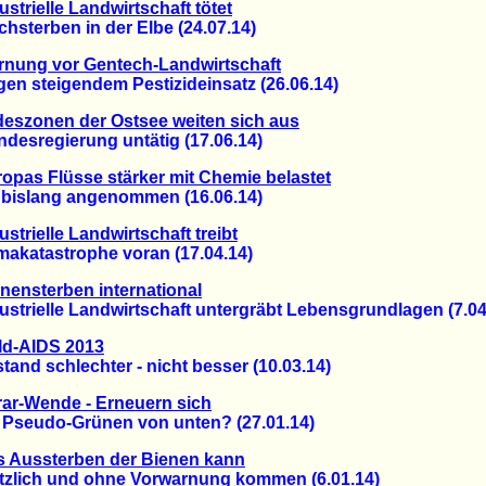
ustrielle Landwirtschaft tötet
terben in der Elbe (24.07.14)
rnung vor Gentech-Landwirtschaft
 steigendem Pestizideinsatz (26.06.14)
eszonen der Ostsee weiten sich aus
sregierung untätig (17.06.14)
opas Flüsse stärker mit Chemie belastet
islang angenommen (16.06.14)
ustrielle Landwirtschaft treibt
katastrophe voran (17.04.14)
nensterben international
rielle Landwirtschaft untergräbt Lebensgrundlagen (7.04
ld-AIDS 2013
d schlechter - nicht besser (10.03.14)
ar-Wende - Erneuern sich
seudo-Grünen von unten? (27.01.14)
s Aussterben der Bienen kann
lich und ohne Vorwarnung kommen (6.01.14)