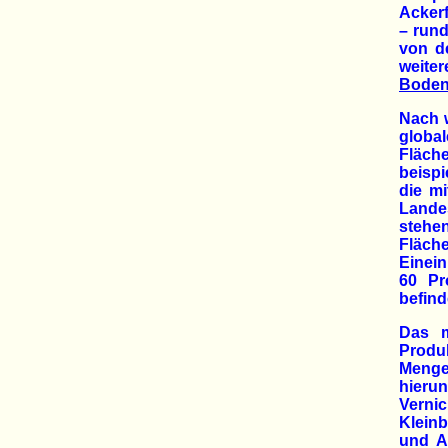
Ackerf
– rund
von d
weiter
Boden
Nach w
globa
Fläch
beispi
die mi
Lande
stehe
Fläch
Einein
60 Pr
befind
Das m
Produ
Menge
hieru
Verni
Kleinb
und Ar