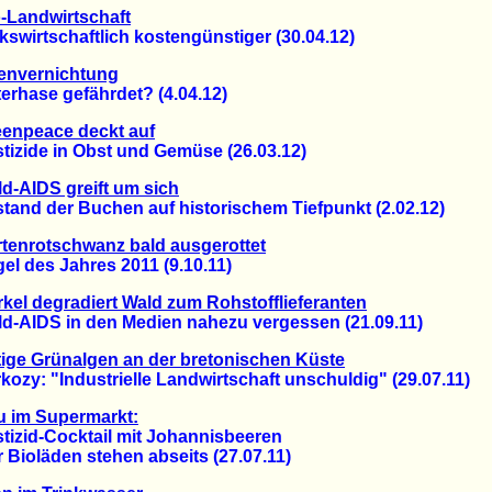
-Landwirtschaft
irtschaftlich kostengünstiger (30.04.12)
envernichtung
hase gefährdet? (4.04.12)
enpeace deckt auf
zide in Obst und Gemüse (26.03.12)
d-AIDS greift um sich
nd der Buchen auf historischem Tiefpunkt (2.02.12)
tenrotschwanz bald ausgerottet
 des Jahres 2011 (9.10.11)
kel degradiert Wald zum Rohstofflieferanten
AIDS in den Medien nahezu vergessen (21.09.11)
tige Grünalgen an der bretonischen Küste
y: "Industrielle Landwirtschaft unschuldig" (29.07.11)
u im Supermarkt:
zid-Cocktail mit Johannisbeeren
ioläden stehen abseits (27.07.11)