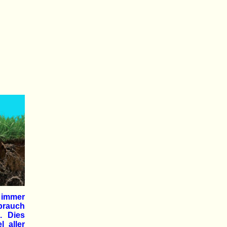
 immer
rbrauch
. Dies
l aller