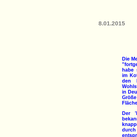
8.01.2015
Die Me
"fortg
habe 
im Ko
den 
Wohlst
in Deu
Größe
Fläche
Der '
bekan
knappe
durch
entspr