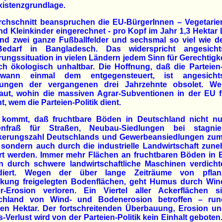
xistenzgrundlage.
rchschnitt beanspruchen die EU-BürgerInnen – Vegetarier
nd Kleinkinder eingerechnet - pro Kopf im Jahr 1,3 Hektar
nd zwei ganze Fußballfelder und sechsmal so viel wie d
Bedarf in Bangladesch. Das widerspricht angesich
ungssituation in vielen Ländern jedem Sinn für Gerechtigk
ch ökologisch unhaltbar. Die Hoffnung, daß die Parteien-
dwann einmal dem entgegensteuert, ist angesich
rungen der vergangenen drei Jahrzehnte obsolet. We
aut, wohin die massiven Agrar-Subventionen in der EU fl
t, wem die Parteien-Politik dient.
 kommt, daß fruchtbare Böden in Deutschland nicht n
enfraß für Straßen, Neubau-Siedlungen bei stagnie
kerungszahl Deutschlands und Gewerbeansiedlungen zum
, sondern auch durch die industrielle Landwirtschaft zu
ört werden. Immer mehr Flächen an fruchtbaren Böden in 
n durch schwere landwirtschaftliche Maschinen verdicht
diert. Wegen der über lange Zeiträume von pflanz
kung freigelegten Bodenflächen, geht Humus durch Win
r-Erosion verloren. Ein Viertel aller Ackerflächen s
chland von Wind- und Bodenerosion betroffen – run
onen Hektar. Der fortschreitenden Überbauung, Erosion u
Verlust wird von der Parteien-Politik kein Einhalt geboten