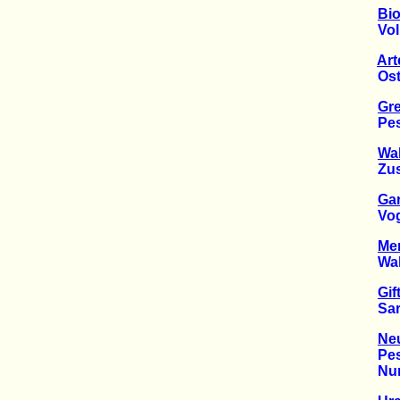
Bio
Volksw
Art
Oster
Gre
Pesti
Wal
Zusta
Gar
Vogel
Mer
Wald-
Gif
Sarkoz
Ne
Pesti
Nur B