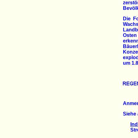
zerst
Bevölk
Die F
Wachst
Landbe
Osten
erken
Bäuer
Konze
explod
um 1.8
Anme
Siehe 
Ind
Stren