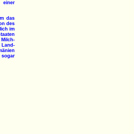
 einer
em das
ion des
lich im
taaten
Milch-
 Land-
mänien
n sogar