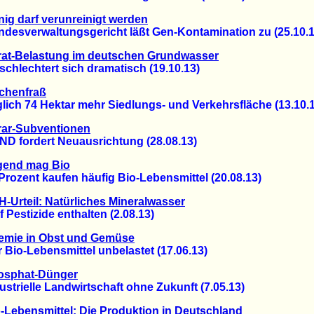
ig darf verunreinigt werden
sverwaltungsgericht läßt Gen-Kontamination zu (25.10.1
rat-Belastung im deutschen Grundwasser
lechtert sich dramatisch (19.10.13)
chenfraß
h 74 Hektar mehr Siedlungs- und Verkehrsfläche (13.10.1
ar-Subventionen
fordert Neuausrichtung (28.08.13)
gend mag Bio
zent kaufen häufig Bio-Lebensmittel (20.08.13)
-Urteil: Natürliches Mineralwasser
estizide enthalten (2.08.13)
emie in Obst und Gemüse
io-Lebensmittel unbelastet (17.06.13)
osphat-Dünger
rielle Landwirtschaft ohne Zukunft (7.05.13)
-Lebensmittel: Die Produktion in Deutschland