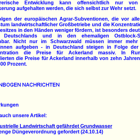
örerische Entwicklung kann offensichtlich nur von
erung aufgehalten werden, die sich selbst zur Wehr setzt.
olgen der europäischen Agrar-Subventionen, die vor all
um landwirtschaftlicher Großbetriebe und die Konzentrat
sitzes in den Händen weniger fördern, ist besonders deut
 Deutschlands und in den ehemaligen Ostblock-S
nbar. Nicht nur im Schwarzwald müssen immer mehr 
Innen aufgeben - in Deutschland steigen in Folge der
ntration die Preise für Ackerland massiv. In Ru
ierten die Preise für Ackerland innerhalb von zehn Jahre
00 Prozent.
rkungen
auch unsere Artikel:
ustrielle Landwirtschaft gefährdet Grundwasser
ge Düngeverordnung gefordert (24.10.14)