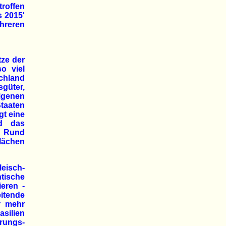
troffen
s 2015'
hreren
tze der
o viel
chland
sgüter,
eigenen
taaten
t eine
nd das
n. Rund
lächen
eisch-
tische
eren -
itende
r mehr
asilien
hrungs-