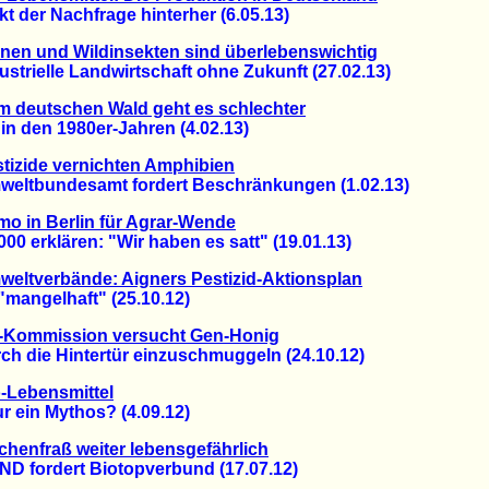
der Nachfrage hinterher (6.05.13)
nen und Wildinsekten sind überlebenswichtig
rielle Landwirtschaft ohne Zukunft (27.02.13)
 deutschen Wald geht es schlechter
 den 1980er-Jahren (4.02.13)
tizide vernichten Amphibien
tbundesamt fordert Beschränkungen (1.02.13)
o in Berlin für Agrar-Wende
 erklären: "Wir haben es satt" (19.01.13)
eltverbände: Aigners Pestizid-Aktionsplan
mangelhaft" (25.10.12)
-Kommission versucht Gen-Honig
 die Hintertür einzuschmuggeln (24.10.12)
-Lebensmittel
 ein Mythos? (4.09.12)
chenfraß weiter lebensgefährlich
fordert Biotopverbund (17.07.12)