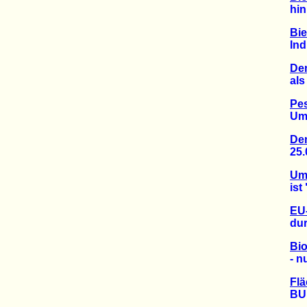
hinkt 
Bie
Indust
Dem
als in
Pes
Umwel
Dem
25.000
Umw
ist "
EU
durch
Bio
- nur
Flä
BUND 