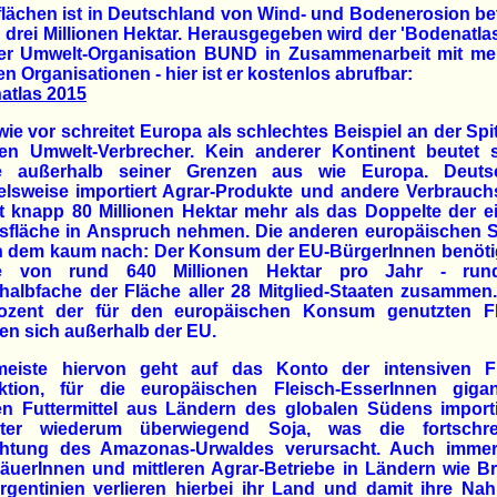
lächen ist in Deutschland von Wind- und Bodenerosion be
 drei Millionen Hektar. Herausgegeben wird der 'Bodenatla
er Umwelt-Organisation BUND in Zusammenarbeit mit me
en Organisationen - hier ist er kostenlos abrufbar:
atlas 2015
ie vor schreitet Europa als schlechtes Beispiel an der Spi
len Umwelt-Verbrecher. Kein anderer Kontinent beutet s
e außerhalb seiner Grenzen aus wie Europa. Deuts
elsweise importiert Agrar-Produkte und andere Verbrauch
t knapp 80 Millionen Hektar mehr als das Doppelte der 
sfläche in Anspruch nehmen. Die anderen europäischen S
n dem kaum nach: Der Konsum der EU-BürgerInnen benötig
e von rund 640 Millionen Hektar pro Jahr - ru
halbfache der Fläche aller 28 Mitglied-Staaten zusamme
ozent der für den europäischen Konsum genutzten F
en sich außerhalb der EU.
eiste hiervon geht auf das Konto der intensiven Fl
ktion, für die europäischen Fleisch-EsserInnen gigan
n Futtermittel aus Ländern des globalen Südens importi
nter wiederum überwiegend Soja, was die fortschre
chtung des Amazonas-Urwaldes verursacht. Auch imme
äuerInnen und mittleren Agrar-Betriebe in Ländern wie Br
gentinien verlieren hierbei ihr Land und damit ihre Na