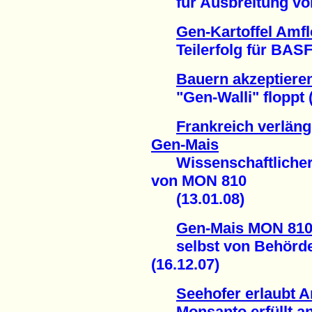
für Ausbreitung von 
Gen-Kartoffel Amfl
Teilerfolg für BASF 
Bauern akzeptieren
"Gen-Walli" floppt (
Frankreich verlän
Gen-Mais
Wissenschaftlicher 
von MON 810
(13.01.08)
Gen-Mais MON 810 
selbst von Behörden 
(16.12.07)
Seehofer erlaubt 
Monsanto erfüllt ang