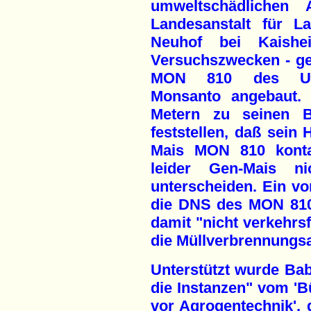
umweltschädlichen A
Landesanstalt für L
Neuhof bei Kaish
Versuchszwecken - ge
MON 810 des US-a
Monsanto angebaut.
Metern zu seinen B
feststellen, daß sein
Mais MON 810 konta
leider Gen-Mais n
unterscheiden. Ein vo
die DNS des MON 810
damit "nicht verkehrs
die Müllverbrennungsa
Unterstützt wurde Ba
die Instanzen" vom '
vor Agrogentechnik',