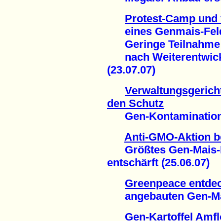
Protest-Camp und 
eines Genmais-Feld
Geringe Teilnahme s
nach Weiterentwickl
(23.07.07)
Verwaltungsgerich
den Schutz
Gen-Kontamination e
Anti-GMO-Aktion b
Größtes Gen-Mais-F
entschärft (25.06.07)
Greenpeace entdeck
angebauten Gen-Mais
Gen-Kartoffel Amfl