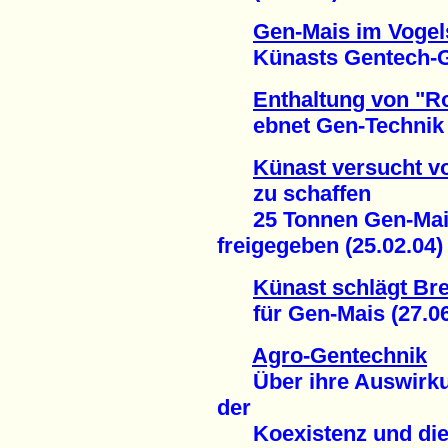
Gen-Mais im Vogel
Künasts Gentech-Ges
Enthaltung von "R
ebnet Gen-Technik d
Künast versucht v
zu schaffen
25 Tonnen Gen-Mais
freigegeben (25.02.04)
Künast schlägt Br
für Gen-Mais (27.06
Agro-Gentechnik
Über ihre Auswirkun
der
Koexistenz und die