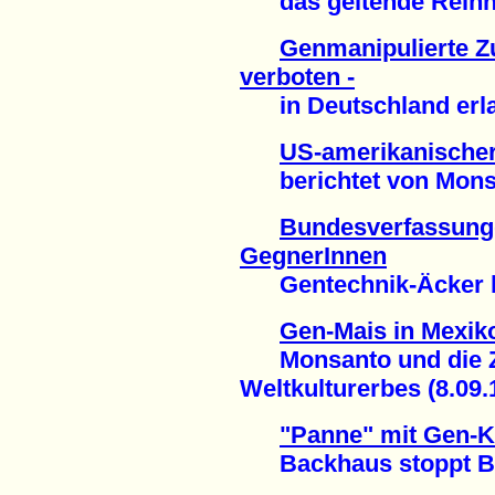
das geltende Reinhei
Genmanipulierte Z
verboten -
in Deutschland erlau
US-amerikanischer
berichtet von Monsan
Bundesverfassungg
GegnerInnen
Gentechnik-Äcker ble
Gen-Mais in Mexik
Monsanto und die Ze
Weltkulturerbes (8.09.
"Panne" mit Gen-Ka
Backhaus stoppt BA