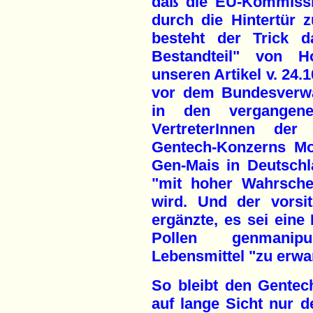
daß die EU-Kommissi
durch die Hintertür z
besteht der Trick da
Bestandteil" von H
unseren Artikel v. 24.
vor dem Bundesverwa
in den vergangen
VertreterInnen de
Gentech-Konzerns Mo
Gen-Mais in Deutsch
"mit hoher Wahrschei
wird. Und der vorsi
ergänzte, es sei eine
Pollen genmanipu
Lebensmittel "zu erwa
So bleibt den Gentec
auf lange Sicht nur d