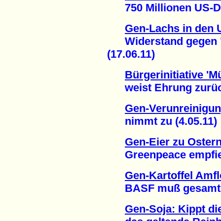
750 Millionen US-Dol
Gen-Lachs in den 
Widerstand gegen "F
(17.06.11)
Bürgerinitiative 'M
weist Ehrung zurück 
Gen-Verunreinigun
nimmt zu (4.05.11)
Gen-Eier zu Oster
Greenpeace empfiehl
Gen-Kartoffel Amf
BASF muß gesamte Er
Gen-Soja: Kippt di