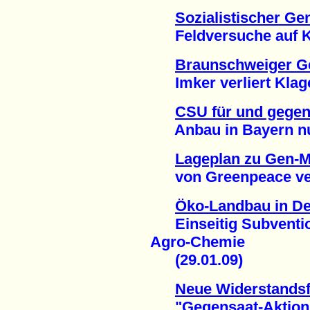
Sozialistischer Ge
Feldversuche auf Kub
Braunschweiger G
Imker verliert Klage
CSU für und gege
Anbau in Bayern nur
Lageplan zu Gen-M
von Greenpeace veröf
Öko-Landbau in De
Einseitig Subventio
Agro-Chemie
(29.01.09)
Neue Widerstands
"Gegensaat-Aktion" i