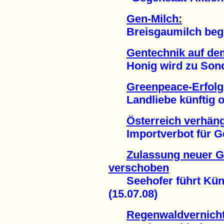
Gen-Milch:
Breisgaumilch begin
Gentechnik auf de
Honig wird zu Sonde
Greenpeace-Erfolg
Landliebe künftig oh
Österreich verhän
Importverbot für Gen
Zulassung neuer G
verschoben
Seehofer führt Künas
(15.07.08)
Regenwaldvernich