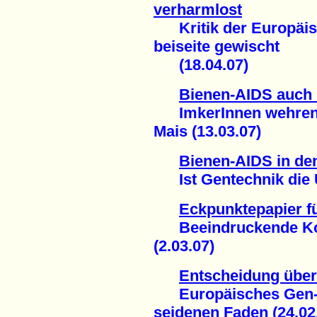
verharmlost
Kritik der Europäisc
beiseite gewischt
(18.04.07)
Bienen-AIDS auch 
ImkerInnen wehren s
Mais (13.03.07)
Bienen-AIDS in d
Ist Gentechnik die U
Eckpunktepapier f
Beeindruckende Kont
(2.03.07)
Entscheidung über 
Europäisches Gen-M
seidenen Faden (24.02