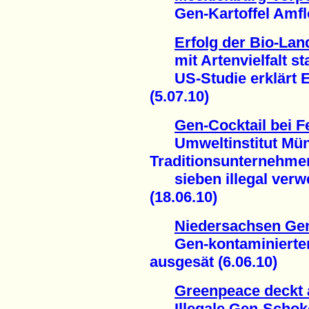
Gen-Kartoffel Amflor
Erfolg der Bio-Lan
mit Artenvielfalt sta
US-Studie erklärt Er
(5.07.10)
Gen-Cocktail bei F
Umweltinstitut Münc
Traditionsunternehme
sieben illegal verw
(18.06.10)
Niedersachsen Gen
Gen-kontaminierter 
ausgesät (6.06.10)
Greenpeace deckt 
Illegale Gen-Schoko