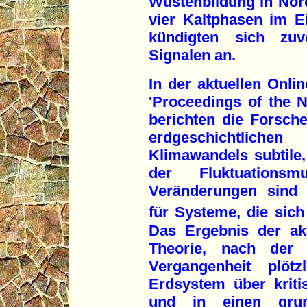
Wüstenbildung in Nor
vier Kaltphasen im Ei
kündigten sich zuvo
Signalen an.
In der aktuellen Onl
'Proceedings of the 
berichten die Forsch
erdgeschichtliche
Klimawandels subtile
der Fluktuationsm
Veränderungen sind n
für Systeme, die sic
Das Ergebnis der akt
Theorie, nach der
Vergangenheit plöt
Erdsystem über kriti
und in einen grun