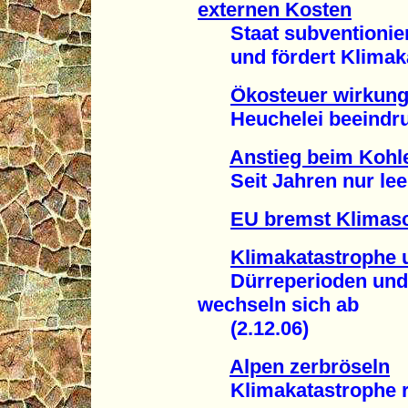
externen Kosten
Staat subventionier
und fördert Klimakat
Ökosteuer wirkung
Heuchelei beeindruc
Anstieg beim Kohl
Seit Jahren nur leer
EU bremst Klimas
Klimakatastrophe
Dürreperioden und si
wechseln sich ab
(2.12.06)
Alpen zerbröseln
Klimakatastrophe rüc