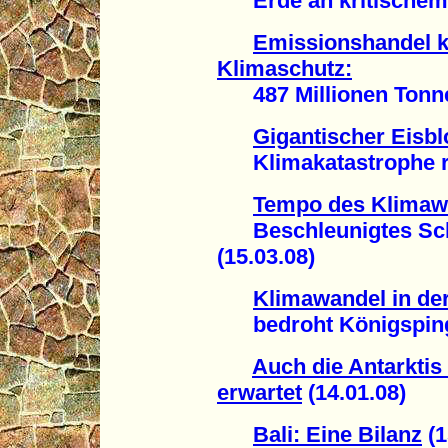
Erde an kritischem P
Emissionshandel k
Klimaschutz:
487 Millionen Tonnen
Gigantischer Eisblo
Klimakatastrophe rüc
Tempo des Klimawa
Beschleunigtes Schm
(15.03.08)
Klimawandel in der
bedroht Königspingu
Auch die Antarktis 
erwartet
(14.01.08)
Bali: Eine Bilanz
(1