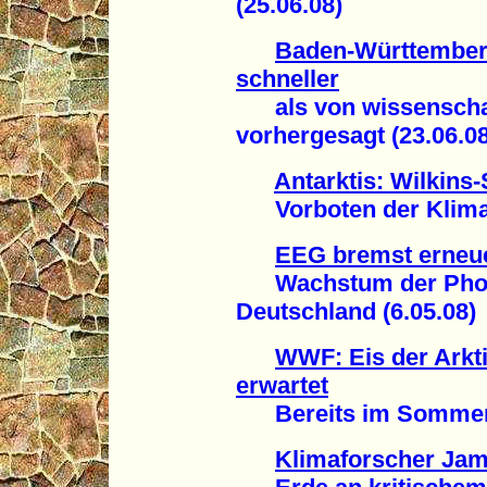
(25.06.08)
Baden-Württemberg
schneller
als von wissenschaf
vorhergesagt (23.06.08
Antarktis: Wilkins-
Vorboten der Klimaka
EEG bremst erneue
Wachstum der Photovo
Deutschland (6.05.08)
WWF: Eis der Arkti
erwartet
Bereits im Sommer 20
Klimaforscher Ja