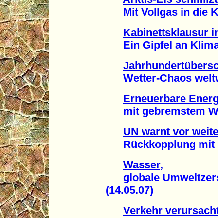
Mit Vollgas in die Kl
Kabinettsklausur 
Ein Gipfel an Klima-
Jahrhundertübers
Wetter-Chaos weltwe
Erneuerbare Energ
mit gebremstem Wac
UN warnt vor weit
Rückkopplung mit Kl
Wasser,
globale Umweltzerst
(14.05.07)
Verkehr verursacht