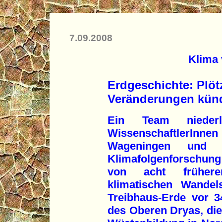
7.09.2008
Klima 
Erdgeschichte: Plöt
Veränderungen künd
Ein Team niederl
WissenschaftlerI
Wageningen und d
Klimafolgenforschung
von acht früheren
klimatischen Wandel
Treibhaus-Erde vor 3
des Oberen Dryas, die 