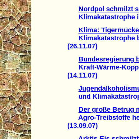
Nordpol schmilzt s
Klimakatastrophe ist 
Klima: Tigermücke
Klimakatastrophe br
(26.11.07)
Bundesregierung b
Kraft-Wärme-Kopplu
(14.11.07)
Jugendalkoholismu
und Klimakatastroph
Der große Betrug m
Agro-Treibstoffe hei
(13.09.07)
Arktis-Eis schmilz