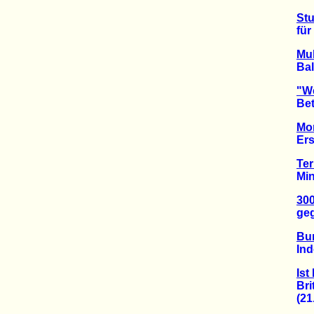
Stu
für Fr
Mul
Balli
"We
Beteil
Mor
Ersch
Ter
Mindes
300
gegen
Bun
Indok
Ist
Briti
(21.0