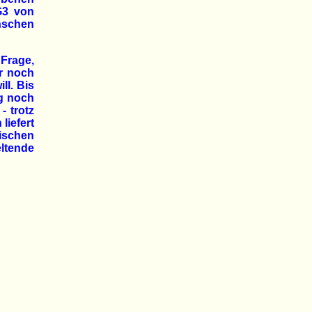
G3 von
nschen
 Frage,
r noch
ll. Bis
g noch
- trotz
liefert
ischen
ltende