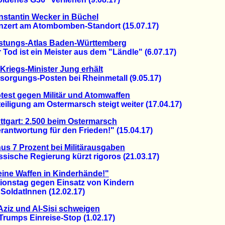
stantin Wecker in Büchel
rt am Atombomben-Standort (15.07.17)
stungs-Atlas Baden-Württemberg
d ist ein Meister aus dem "Ländle" (6.07.17)
Kriegs-Minister Jung erhält
rgungs-Posten bei Rheinmetall (9.05.17)
test gegen Militär und Atomwaffen
igung am Ostermarsch steigt weiter (17.04.17)
ttgart: 2.500 beim Ostermarsch
ntwortung für den Frieden!" (15.04.17)
us 7 Prozent bei Militärausgaben
sche Regierung kürzt rigoros (21.03.17)
ine Waffen in Kinderhände!"
nstag gegen Einsatz von Kindern
oldatInnen (12.02.17)
Aziz und Al-Sisi schweigen
umps Einreise-Stop (1.02.17)