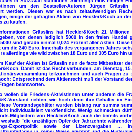
uses in Sulz-Glatt stattfinden. Allerdings muß einigen Fr
istInnen um den Bestseller-Autoren Jürgen Grässlin 
rt werden. Diesen war es nach zeitaufwendigen Rech
en, einige der gefragten Aktien von Heckler&Koch an de
is zu kaufen.
Informationen Grässlins hat Heckler&Koch 21 Millionen 
geben, von denen lediglich 5000 in den freien Handel g
 5000 sind gerade einmal 0,024 Prozent aller Aktien. Diese
t um die 240 Euro. Innerhalb des vergangenen Jahres sc
rs allerdings wie wild zwischen 18 Euro und 305 Euro hin u
m Kauf der Aktien ist Grässlin nun de facto Mitbesitzer de
r&Koch. Damit ist das Recht verbunden, am Dienstag, 15.
ktionärsversammlung teilzunehmen und auch Fragen zu st
noch: Entsprechend dem Aktienrecht muß der Vorstand der
Fragen beantworten.
 wollen die Friedens-AktivistInnen unter anderem die F
&K-Vorstand richten, wie hoch denn ihre Gehälter im Ein
 Diese Vorstandsgehälter wurden bislang nur summa su
cht individualisiert veröffentlicht. Wenig schmecken dür
nds-Mitgliedern von Heckler&Koch auch die bereits vorbe
, weshalb "die unzähligen Opfer der Jahrzehnte währende
ngs-Exportpolitik sowie der Lizenzvergaben … 
ftsunterlagen in keiner Weise erwähnt und die Hinterbl