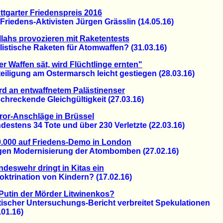
ttgarter Friedenspreis 2016
iedens-Aktivisten Jürgen Grässlin (14.05.16)
lahs provozieren mit Raketentests
stische Raketen für Atomwaffen? (31.03.16)
r Waffen sät, wird Flüchtlinge ernten"
igung am Ostermarsch leicht gestiegen (28.03.16)
d an entwaffnetem Palästinenser
reckende Gleichgültigkeit (27.03.16)
ror-Anschläge in Brüssel
tens 34 Tote und über 230 Verletzte (22.03.16)
.000 auf Friedens-Demo in London
 Modernisierung der Atombomben (27.02.16)
deswehr dringt in Kitas ein
trination von Kindern? (17.02.16)
 Putin der Mörder Litwinenkos?
scher Untersuchungs-Bericht verbreitet Spekulationen
1.16)