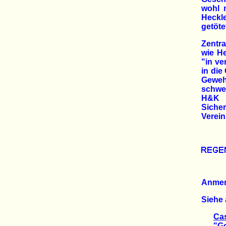
wohl 
Heckl
getöte
Zentra
wie H
"in ve
in di
Gewehr
schwer
H&K a
Siche
Verein
Anme
Siehe 
Ca
"Gold