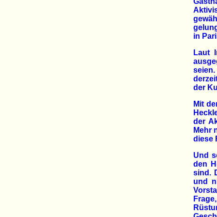
Gastha
Aktiv
gewäh
gelung
in Par
Laut 
ausge
seien.
derzei
der Ku
Mit de
Heckle
der A
Mehr 
diese 
Und so
den H
sind.
und ni
Vorsta
Frage
Rüstu
Geschä