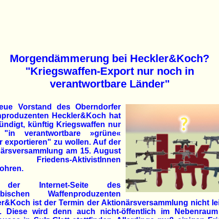
Morgendämmerung bei Heckler&Koch?
"Kriegswaffen-Export nur noch in
verantwortbare Länder"
eue Vorstand des Oberndorfer
nproduzenten Heckler&Koch hat
ndigt, künftig Kriegswaffen nur
"in verantwortbare »grüne«
 exportieren" zu wollen. Auf der
närsversammlung am 15. August
en Friedens-AktivistInnen
ohren.
der Internet-Seite des
äbischen Waffenproduzenten
r&Koch ist der Termin der Aktionärsversammlung nicht le
n. Diese wird denn auch nicht-öffentlich im Nebenraum