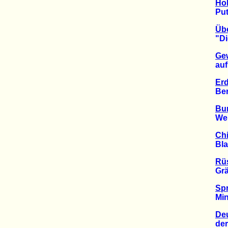
Hol
Putin
Übe
"Die W
Gew
auf T
Erd
Berlin
Bu
Werbe
Chi
Blair 
Rü
Gräss
Spr
Minde
Deu
der W