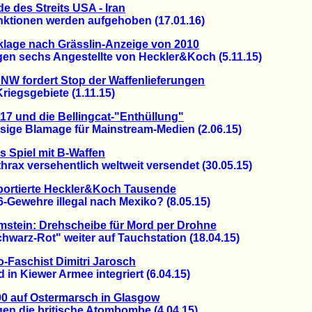
e des Streits USA - Iran
ionen werden aufgehoben (17.01.16)
lage nach Grässlin-Anzeige von 2010
 sechs Angestellte von Heckler&Koch (5.11.15)
NW fordert Stop der Waffenlieferungen
iegsgebiete (1.11.15)
7 und die Bellingcat-"Enthüllung"
ge Blamage für Mainstream-Medien (2.06.15)
es Spiel mit B-Waffen
x versehentlich weltweit versendet (30.05.15)
portierte Heckler&Koch Tausende
ewehre illegal nach Mexiko? (8.05.15)
stein: Drehscheibe für Mord per Drohne
arz-Rot" weiter auf Tauchstation (18.04.15)
-Faschist Dimitri Jarosch
n Kiewer Armee integriert (6.04.15)
0 auf Ostermarsch in Glasgow
 die britische Atombombe (4.04.15)