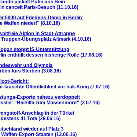
lande pinkelt Putin ans Bein
 cancelt Paris-Besuch (11.10.16)
r 5000 auf Friedens-Demo in Berlin:
affen nieder!" (8.10.16)
altfreie Aktion in Stadt-Attrappe
ruppen-Übungsplatz Altmark (4.10.16)
ogan stoppt IS-Unterstützung
 enthüllt dessen bisherige Rolle (17.08.16)
ndeswehr und Olympia
n fürs Sterben (3.08.16)
lcot-Bericht:
täuschte Öffentlichkeit vor Irak-Krieg (7.07.16)
stungs-Exporte nahezu verdoppelt
lin: "Beihilfe zum Massenmord" (3.07.16)
engstoff-Anschlag in der Türkei
stens 41 Tote (29.06.16)
tschland wieder auf Platz 3
affen-Export-Staaten (13.06.16)