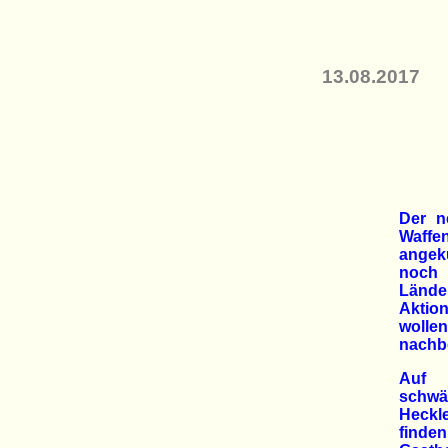
13.08.2017
Der n
Waffe
angekü
noch 
Länder
Aktio
woll
nachb
Auf 
schw
Heckle
finde