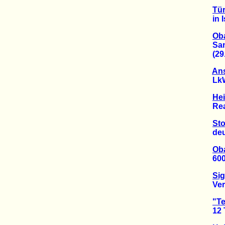
Tür
in Ist
Oba
Sankt
(29.1
Ans
LkW a
He
Real:
Sto
deuts
Oba
6000 
Sig
Verze
"Te
12 Th