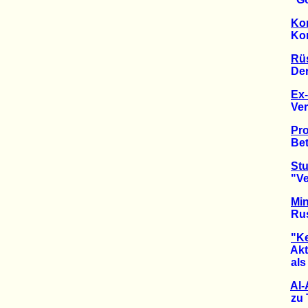
Kon
Konze
Rü
Der To
Ex-
Verso
Pro
Beteil
Stu
"Vera
Min
Russi
"Ke
Aktio
als S
Al-
zu Tr