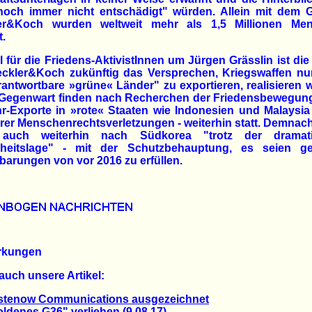
noch immer nicht entschädigt" würden. Allein mit dem 
er&Koch wurden weltweit mehr als 1,5 Millionen Me
t.
l für die Friedens-AktivistInnen um Jürgen Grässlin ist die
eckler&Koch zukünftig das Versprechen, Kriegswaffen nu
rantwortbare »grüne« Länder" zu exportieren, realisieren wi
e Gegenwart finden nach Recherchen der Friedensbewegun
-Exporte in »rote« Staaten wie Indonesien und Malaysia 
er Menschenrechtsverletzungen - weiterhin statt. Demnach 
uch weiterhin nach Südkorea "trotz der dramat
rheitslage" - mit der Schutzbehauptung, es seien ge
barungen von vor 2016 zu erfüllen.
rkungen
auch unsere Artikel:
stenow Communications ausgezeichnet
enes G36" verliehen (9.08.17)