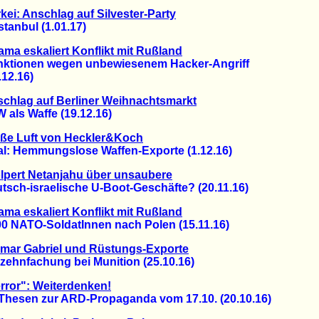
kei: Anschlag auf Silvester-Party
anbul (1.01.17)
ma eskaliert Konflikt mit Rußland
ionen wegen unbewiesenem Hacker-Angriff
2.16)
chlag auf Berliner Weihnachtsmarkt
ls Waffe (19.12.16)
iße Luft von Heckler&Koch
 Hemmungslose Waffen-Exporte (1.12.16)
lpert Netanjahu über unsaubere
ch-israelische U-Boot-Geschäfte? (20.11.16)
ma eskaliert Konflikt mit Rußland
NATO-SoldatInnen nach Polen (15.11.16)
mar Gabriel und Rüstungs-Exporte
hnfachung bei Munition (25.10.16)
rror": Weiterdenken!
esen zur ARD-Propaganda vom 17.10. (20.10.16)