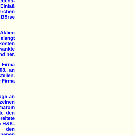
iedens-
Einlaß
erchen
r Börse
Aktien
elangt
 kosten
hwankte
nd her.
r Firma
08., an
ellen.
 Firma
rage an
zelnen
mmarum
fte den
reitete
n H&K-
in den
iebenen