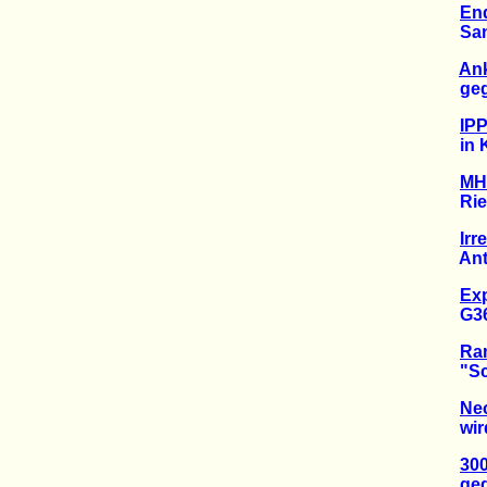
End
Sankt
Ank
gegen
IPP
in Kr
MH1
Riesi
Irr
Anthra
Ex
G36-G
Ram
"Schw
Neo
wird i
300
gegen