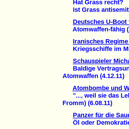
Hat Grass recht?
Ist Grass antisemiti
Deutsches U-Boot f
Atomwaffen-fähig (2
Iranisches Regime 
Kriegsschiffe im Mit
Schauspieler Micha
Baldige Vertragsunt
Atomwaffen (4.12.11)
Atombombe und W
"..., weil sie das Leb
Fromm) (6.08.11)
Panzer für die Sau
Öl oder Demokratie 