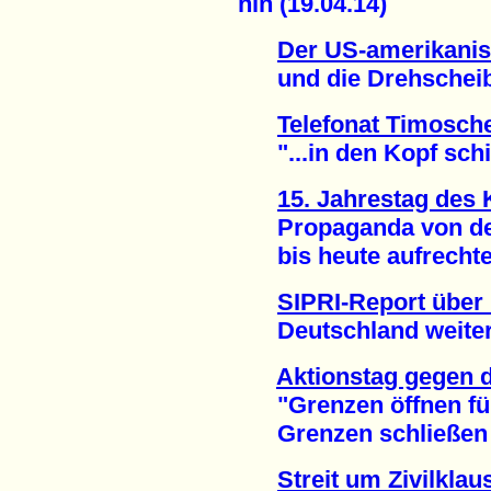
hin (19.04.14)
Der US-amerikanis
und die Drehscheibe
Telefonat Timosch
"...in den Kopf schie
15. Jahrestag des
Propaganda von der 
bis heute aufrechter
SIPRI-Report über
Deutschland weiter au
Aktionstag gegen 
"Grenzen öffnen fü
Grenzen schließen fü
Streit um Zivilklau