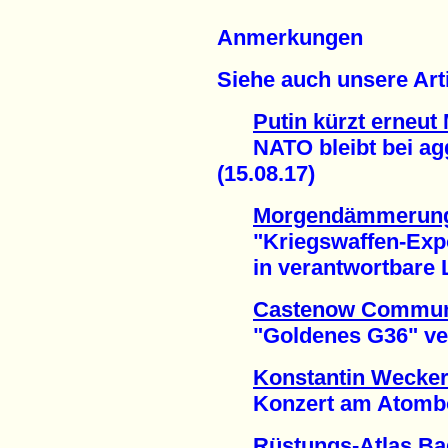
Anmerkungen
Siehe auch unsere Arti
Putin kürzt erneut
NATO bleibt bei agg
(15.08.17)
Morgendämmerung
"Kriegswaffen-Expo
in verantwortbare Lä
Castenow Communi
"Goldenes G36" verl
Konstantin Wecker
Konzert am Atombom
Rüstungs-Atlas B