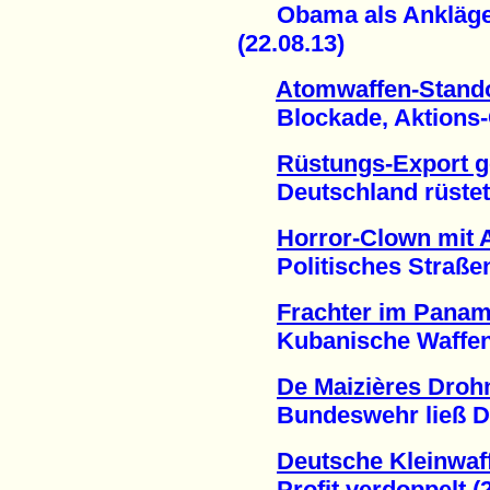
Obama als Ankläger,
(22.08.13)
Atomwaffen-Stando
Blockade, Aktions-C
Rüstungs-Export g
Deutschland rüstet G
Horror-Clown mit
Politisches Straßenth
Frachter im Panam
Kubanische Waffen f
De Maizières Drohn
Bundeswehr ließ Dat
Deutsche Kleinwaf
Profit verdoppelt (2