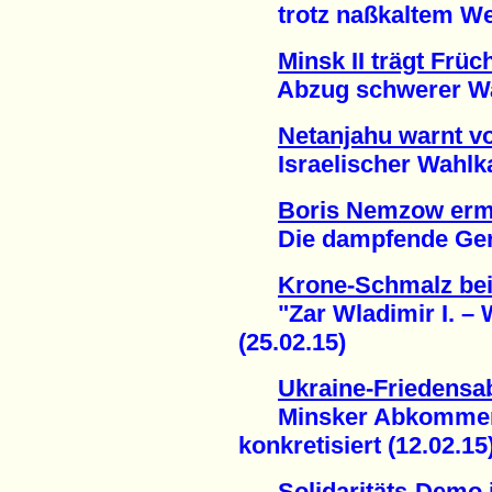
trotz naßkaltem Wett
Minsk II trägt Früc
Abzug schwerer Waff
Netanjahu warnt v
Israelischer Wahlka
Boris Nemzow erm
Die dampfende Gerüc
Krone-Schmalz bei
"Zar Wladimir I. – Wa
(25.02.15)
Ukraine-Friedens
Minsker Abkommen
konkretisiert (12.02.15
Solidaritäts-Demo 