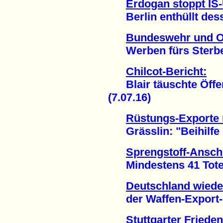
Erdogan stoppt IS
Berlin enthüllt desse
Bundeswehr und O
Werben fürs Sterben
Chilcot-Bericht:
Blair täuschte Öffent
(7.07.16)
Rüstungs-Exporte 
Grässlin: "Beihilfe 
Sprengstoff-Anschl
Mindestens 41 Tote 
Deutschland wieder
der Waffen-Export-St
Stuttgarter Friede