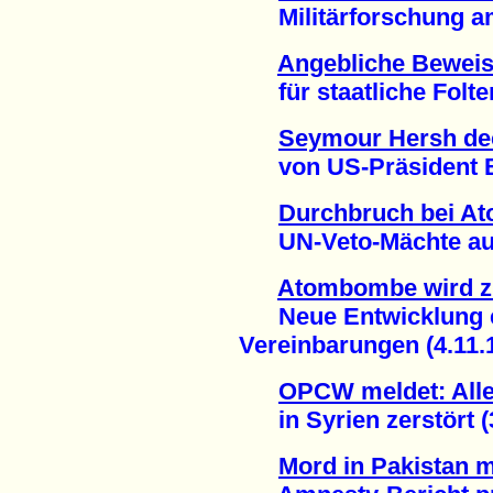
Militärforschung am 
Angebliche Bewei
für staatliche Folter 
Seymour Hersh dec
von US-Präsident Ba
Durchbruch bei Ato
UN-Veto-Mächte auf 
Atombombe wird z
Neue Entwicklung e
Vereinbarungen (4.11.
OPCW meldet: Alle
in Syrien zerstört (3
Mord in Pakistan 