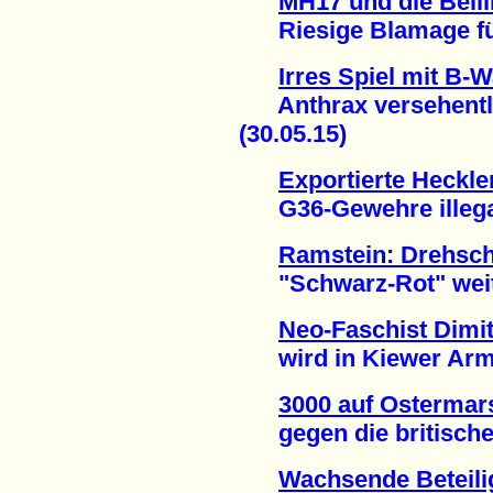
MH17 und die Belli
Riesige Blamage für
Irres Spiel mit B-W
Anthrax versehentlic
(30.05.15)
Exportierte Heckl
G36-Gewehre illegal 
Ramstein: Drehsch
"Schwarz-Rot" weiter
Neo-Faschist Dimit
wird in Kiewer Armee 
3000 auf Ostermar
gegen die britische
Wachsende Beteil