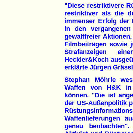
"Diese restriktivere R
restriktiver als die 
immenser Erfolg der
in den vergangenen
gewaltfreier Aktionen
Filmbeiträgen sowie ju
Strafanzeigen ei
Heckler&Koch ausgeübt
erklärte Jürgen Grässl
Stephan Möhrle wesi
Waffen von H&K in 
können. "Die ist ang
der US-Außenpolitik p
Rüstungsinformations
Waffenlieferungen a
genau beobachten". 