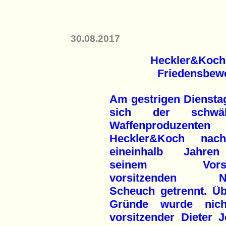
30.08.2017
Heckler&Koch 
Friedensbewe
Am gestrigen Dienstag
sich der schwäb
Waffenproduzenten
Heckler&Koch nac
eineinhalb Jahre
seinem Vorsta
vorsitzenden No
Scheuch getrennt. Üb
Gründe wurde nichts
vorsitzender Dieter J