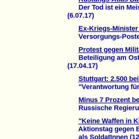
Der Tod ist ein Meis
(6.07.17)
Ex-Kriegs-Minister
Versorgungs-Posten b
Protest gegen Mili
Beteiligung am Oste
(17.04.17)
Stuttgart: 2.500 b
"Verantwortung für d
Minus 7 Prozent be
Russische Regierung 
"Keine Waffen in 
Aktionstag gegen Ei
als SoldatInnen (12.