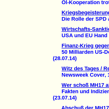
Öl-Kooperation trotz 
Kriegsbegeisterun
Die Rolle der SPD als
Wirtschafts-Sankt
USA und EU Hand in 
Finanz-Krieg gege
50 Milliarden US-Dol
(28.07.14)
Witz des Tages / Re
Newsweek Cover, 1.0
Wer schoß MH17 a
Fakten und Indizien 
(23.07.14)
Abschuß der MH17 