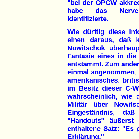
"bei der OPCW akkred
habe das Nerveng
identifizierte.
Wie dürftig diese Inf
einen daraus, daß k
Nowitschok überhaupt
Fantasie eines in die
entstammt. Zum andere
einmal angenommen, e
amerikanisches, briti
im Besitz dieser C-W
wahrscheinlich, wie 
Militär über Nowits
Eingeständnis, daß
"Handouts" äußerst d
enthaltene Satz: "Es g
Erklärung."