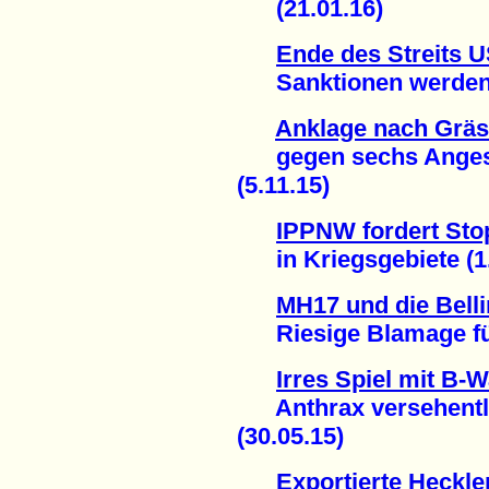
(21.01.16)
Ende des Streits U
Sanktionen werden a
Anklage nach Gräs
gegen sechs Angeste
(5.11.15)
IPPNW fordert Sto
in Kriegsgebiete (1.
MH17 und die Belli
Riesige Blamage für
Irres Spiel mit B-W
Anthrax versehentlic
(30.05.15)
Exportierte Heckl