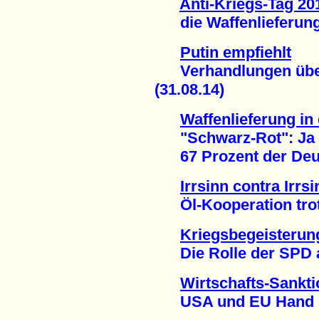
Anti-Kriegs-Tag 20
die Waffenlieferung i
Putin empfiehlt
Verhandlungen über 
(31.08.14)
Waffenlieferung in 
"Schwarz-Rot": Ja
67 Prozent der Deuts
Irrsinn contra Irrsi
Öl-Kooperation trotz 
Kriegsbegeisterun
Die Rolle der SPD als
Wirtschafts-Sankt
USA und EU Hand in 