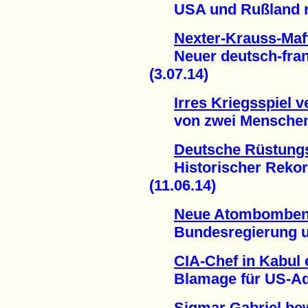
USA und Rußland risk
Nexter-Krauss-Ma
Neuer deutsch-franz
(3.07.14)
Irres Kriegsspiel 
von zwei Menschen 
Deutsche Rüstung
Historischer Rekord
(11.06.14)
Neue Atombomben 
Bundesregierung unt
CIA-Chef in Kabul 
Blamage für US-Admi
Sigmar Gabriel bew