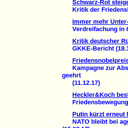
Schwarz-Rot steig
Kritik der Friedensb
Immer mehr Unter-
Verdreifachung in 6 
Kritik deutscher 
GKKE-Bericht (18.1
Friedensnobelprei
Kampagne zur Absch
geehrt
(11.12.17)
Heckler&Koch best
Friedensbewegung fei
Putin kürzt erneut
NATO bleibt bei agg