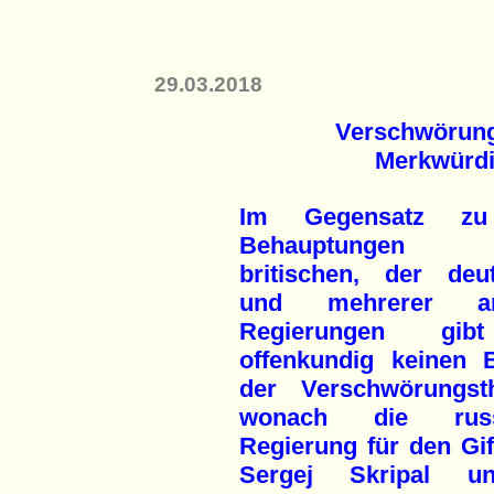
29.03.2018
Verschwörung
Merkwürdig
Im Gegensatz z
Behauptungen
britischen, der deu
und mehrerer an
Regierungen gi
offenkundig keinen 
der Verschwörungsth
wonach die russ
Regierung für den Gi
Sergej Skripal u