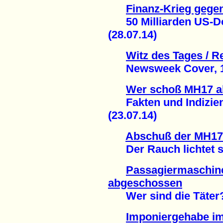
Finanz-Krieg gege
50 Milliarden US-Dol
(28.07.14)
Witz des Tages / Re
Newsweek Cover, 1.0
Wer schoß MH17 a
Fakten und Indizien 
(23.07.14)
Abschuß der MH17 
Der Rauch lichtet si
Passagiermaschin
abgeschossen
Wer sind die Täter? 
Imponiergehabe i