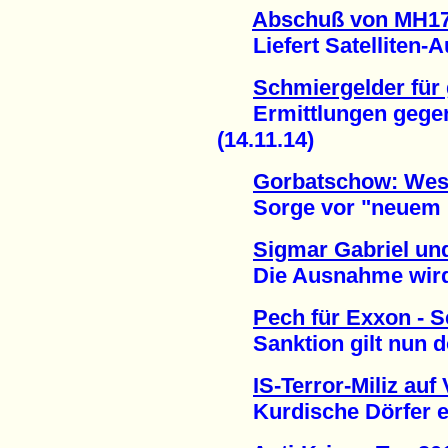
Abschuß von MH17
Liefert Satelliten-A
Schmiergelder für
Ermittlungen gegen
(14.11.14)
Gorbatschow: Weste
Sorge vor "neuem Ka
Sigmar Gabriel un
Die Ausnahme wird z
Pech für Exxon - S
Sanktion gilt nun do
IS-Terror-Miliz auf
Kurdische Dörfer ero