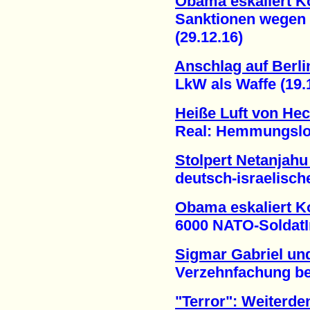
Obama eskaliert Ko
Sanktionen wegen u
(29.12.16)
Anschlag auf Berl
LkW als Waffe (19.1
Heiße Luft von He
Real: Hemmungslose 
Stolpert Netanjah
deutsch-israelische 
Obama eskaliert Ko
6000 NATO-SoldatInn
Sigmar Gabriel un
Verzehnfachung bei 
"Terror": Weiterde