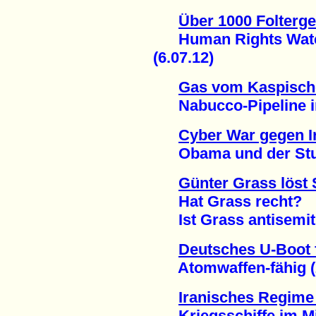
Über 1000 Folterge
Human Rights Watch 
(6.07.12)
Gas vom Kaspisch
Nabucco-Pipeline in F
Cyber War gegen I
Obama und der Stux
Günter Grass löst
Hat Grass recht?
Ist Grass antisemiti
Deutsches U-Boot f
Atomwaffen-fähig (2
Iranisches Regime 
Kriegsschiffe im Mit