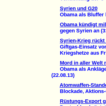
Syrien und G20
Obama als Bluffer blo
Obama kündigt mili
gegen Syrien an (31
Syrien-Krieg rückt
Giftgas-Einsatz von
Kriegshetze aus Frank
Mord in aller Welt
Obama als Ankläger,
(22.08.13)
Atomwaffen-Stando
Blockade, Aktions-C
Rüstungs-Export g