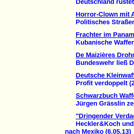
Deutschland rüstet G
Horror-Clown mit
Politisches Straßenth
Frachter im Panam
Kubanische Waffen f
De Maizières Drohn
Bundeswehr ließ Dat
Deutsche Kleinwaf
Profit verdoppelt (2
Schwarzbuch Waff
Jürgen Grässlin zeigt
"Dringender Verda
Heckler&Koch und de
nach Mexiko (6.05.13)