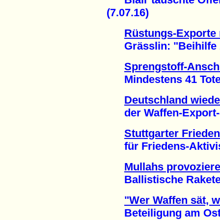
(7.07.16)
Rüstungs-Exporte 
Grässlin: "Beihilfe 
Sprengstoff-Anschl
Mindestens 41 Tote 
Deutschland wieder
der Waffen-Export-St
Stuttgarter Friede
für Friedens-Aktivist
Mullahs provoziere
Ballistische Raketen
"Wer Waffen sät, w
Beteiligung am Oste