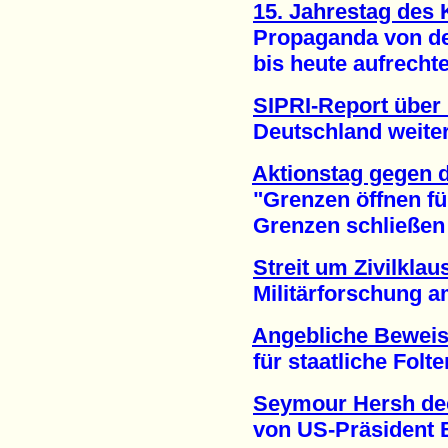
15. Jahrestag des
Propaganda von der 
bis heute aufrechter
SIPRI-Report über
Deutschland weiter au
Aktionstag gegen 
"Grenzen öffnen fü
Grenzen schließen fü
Streit um Zivilklau
Militärforschung am 
Angebliche Bewei
für staatliche Folter 
Seymour Hersh dec
von US-Präsident Ba