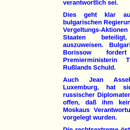
verantwortlich sei.
Dies geht klar a
bulgarischen Regierung
Vergeltungs-Aktione
Staaten beteilig
auszuweisen. Bulgar
Borissow forde
Premierministerin
Rußlands Schuld.
Auch Jean Asselb
Luxemburg, hat s
russischer Diplomaten
offen, daß ihm kein
Moskaus Verantwortu
vorgelegt wurden.
Die rechtsextreme öst