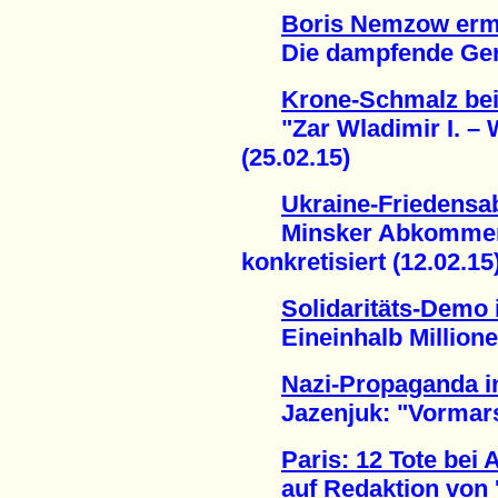
Boris Nemzow erm
Die dampfende Gerüc
Krone-Schmalz bei
"Zar Wladimir I. – Wa
(25.02.15)
Ukraine-Friedens
Minsker Abkommen
konkretisiert (12.02.15
Solidaritäts-Demo 
Eineinhalb Millionen 
Nazi-Propaganda i
Jazenjuk: "Vormarsch
Paris: 12 Tote bei
auf Redaktion von 'C