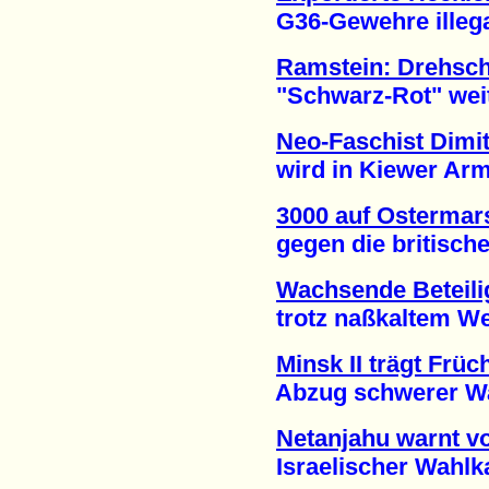
G36-Gewehre illegal 
Ramstein: Drehsch
"Schwarz-Rot" weiter
Neo-Faschist Dimit
wird in Kiewer Armee 
3000 auf Ostermar
gegen die britische
Wachsende Beteil
trotz naßkaltem Wett
Minsk II trägt Früc
Abzug schwerer Waff
Netanjahu warnt v
Israelischer Wahlka