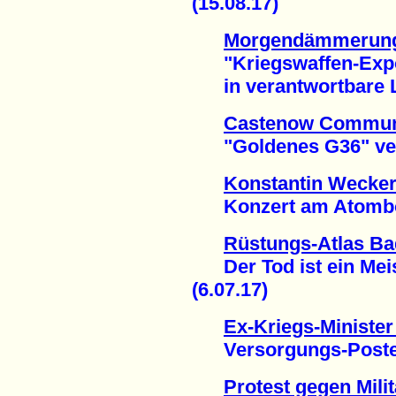
(15.08.17)
Morgendämmerung
"Kriegswaffen-Expo
in verantwortbare Lä
Castenow Communi
"Goldenes G36" verl
Konstantin Wecker
Konzert am Atombom
Rüstungs-Atlas B
Der Tod ist ein Meis
(6.07.17)
Ex-Kriegs-Minister
Versorgungs-Posten b
Protest gegen Mili