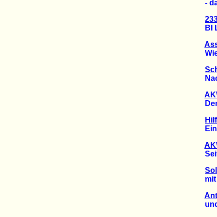
- das 
233
BI Lü
Ass
Wie n
Sc
Nachb
AK
Derzei
Hil
Ein F
AKW
Seit 5
Sol
mit Jo
Ant
und i