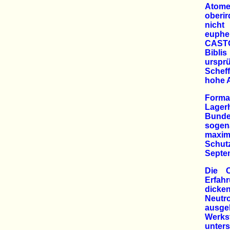
Atomer
oberir
nicht
euphe
CASTO
Biblis
urspr
Scheff
hohe 
Forma
Lage
Bundes
sogen
maxima
Schut
Septe
Die C
Erfahr
dicke
Neutr
ausgeh
Werks
unters