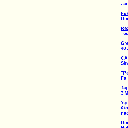
- auf
Fuk
Demo 
Rea
- wann
Gr
40 Jah
CAS
Sinnl
"Pa
Falsc
Jap
3 Mal
'sp
Atomk
nach 
De
Netto