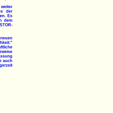
weiter
us der
len. Es
ch dem
ASTOR-
 neuen
keit."
ftliche
rweise
assung
le auch
gerzeit