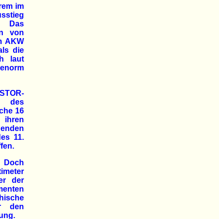
erem im
usstieg
m: Das
en von
em AKW
als die
h laut
 "enorm
ASTOR-
l des
iche 16
 ihren
chenden
es 11.
fen.
. Doch
timeter
er der
menten
chische
or den
ung.