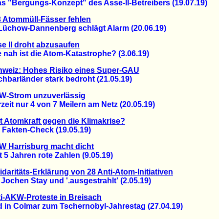
"Bergungs-Konzept" des Asse-II-Betreibers (19.07.19)
 Atommüll-Fässer fehlen
chow-Dannenberg schlägt Alarm (20.06.19)
e II droht abzusaufen
ah ist die Atom-Katastrophe? (3.06.19)
hweiz: Hohes Risiko eines Super-GAU
arländer stark bedroht (21.05.19)
W-Strom unzuverlässig
t nur 4 von 7 Meilern am Netz (20.05.19)
ft Atomkraft gegen die Klimakrise?
akten-Check (19.05.19)
 Harrisburg macht dicht
 Jahren rote Zahlen (9.05.19)
idaritäts-Erklärung von 28 Anti-Atom-Initiativen
chen Stay und '.ausgestrahlt' (2.05.19)
i-AKW-Proteste in Breisach
n Colmar zum Tschernobyl-Jahrestag (27.04.19)