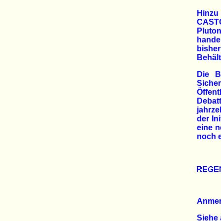
Hinzu
CASTO
Pluton
hande
bishe
Behält
Die B
Siche
Öffent
Debat
jahrz
der In
eine n
noch e
Anme
Siehe 