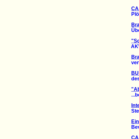
CAS
Plötzl
Br
Überb
"Sc
AKW-G
Br
vertei
BU
des A
"A
...bes
Int
Steig
Ei
Bevöl
CA