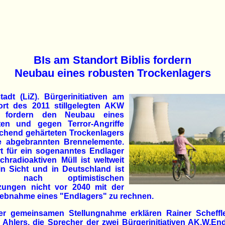
BIs am Standort Biblis fordern
Neubau eines robusten Trockenlagers
adt (LiZ). Bürgerinitiativen am
ort des 2011 stillgelegten AKW
s fordern den Neubau eines
ten und gegen Terror-Angriffe
ichend gehärteten Trockenlagers
ie abgebrannten Brennelemente.
rt für ein sogenanntes Endlager
chradioaktiven Müll ist weltweit
in Sicht und in Deutschland ist
st nach optimistischen
zungen nicht vor 2040 mit der
iebnahme eines "Endlagers" zu rechnen.
ner gemeinsamen Stellungnahme erklären Rainer Scheffl
 Ahlers, die Sprecher der zwei Bürgerinitiativen AK.W.E