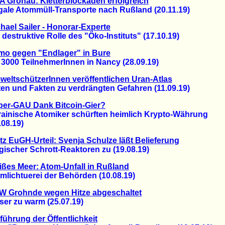
 Gronau: Kletterblockaden erfolgreich
ale Atommüll-Transporte nach Rußland (20.11.19)
hael Sailer - Honorar-Experte
struktive Rolle des "Öko-Instituts" (17.10.19)
mo gegen "Endlager" in Bure
000 TeilnehmerInnen in Nancy (28.09.19)
eltschützerInnen veröffentlichen Uran-Atlas
 und Fakten zu verdrängten Gefahren (11.09.19)
per-GAU Dank Bitcoin-Gier?
nische Atomiker schürften heimlich Krypto-Währung
8.19)
tz EuGH-Urteil: Svenja Schulze läßt Belieferung
scher Schrott-Reaktoren zu (19.08.19)
ßes Meer: Atom-Unfall in Rußland
ichtuerei der Behörden (10.08.19)
 Grohnde wegen Hitze abgeschaltet
 zu warm (25.07.19)
eführung der Öffentlichkeit