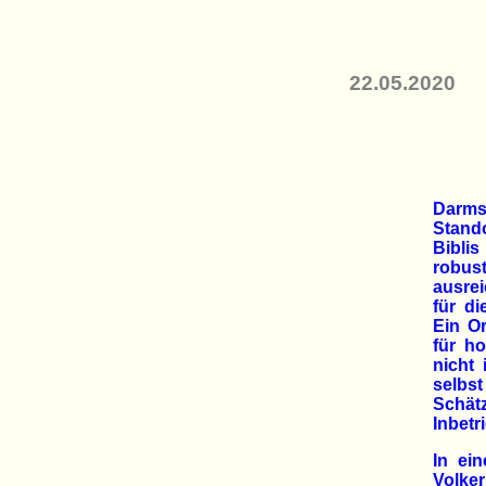
22.05.2020
Darmst
Stand
Bibli
robus
ausre
für d
Ein O
für ho
nicht 
selb
Schät
Inbetr
In ei
Volker