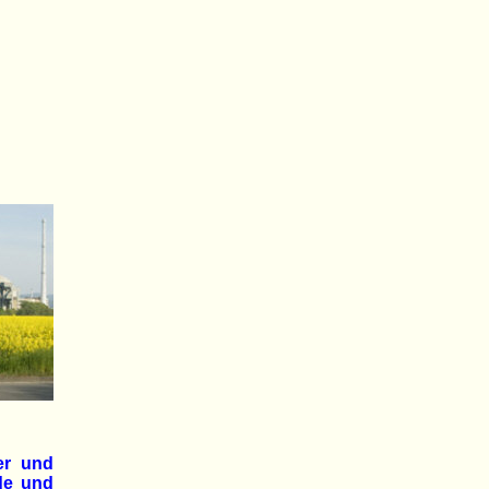
er und
nde und