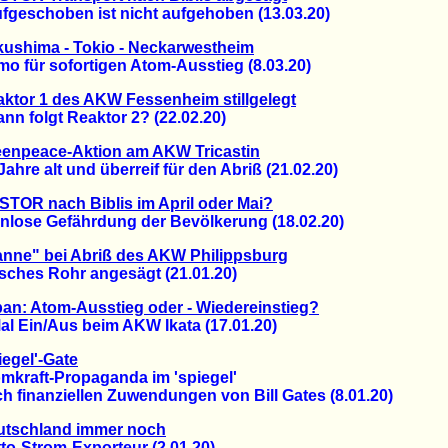
geschoben ist nicht aufgehoben (13.03.20)
ushima - Tokio - Neckarwestheim
für sofortigen Atom-Ausstieg (8.03.20)
ktor 1 des AKW Fessenheim stillgelegt
 folgt Reaktor 2? (22.02.20)
eenpeace-Aktion am AKW Tricastin
re alt und überreif für den Abriß (21.02.20)
TOR nach Biblis im April oder Mai?
ose Gefährdung der Bevölkerung (18.02.20)
nne" bei Abriß des AKW Philippsburg
hes Rohr angesägt (21.01.20)
an: Atom-Ausstieg oder - Wiedereinstieg?
 Ein/Aus beim AKW Ikata (17.01.20)
iegel'-Gate
raft-Propaganda im 'spiegel'
finanziellen Zuwendungen von Bill Gates (8.01.20)
utschland immer noch
-Strom-Exporteur (2.01.20)