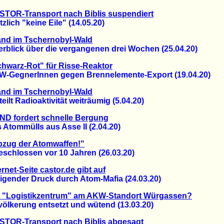
TOR-Transport nach Biblis suspendiert
ich "keine Eile" (14.05.20)
and im Tschernobyl-Wald
lick über die vergangenen drei Wochen (25.04.20)
hwarz-Rot" für Risse-Reaktor
egnerInnen gegen Brennelemente-Export (19.04.20)
and im Tschernobyl-Wald
lt Radioaktivität weiträumig (5.04.20)
ND fordert schnelle Bergung
tommülls aus Asse II (2.04.20)
bzug der Atomwaffen!"
chlossen vor 10 Jahren (26.03.20)
ernet-Seite castor.de gibt auf
ender Druck durch Atom-Mafia (24.03.20)
n "Logistikzentrum" am AKW-Standort Würgassen?
kerung entsetzt und wütend (13.03.20)
STOR-Transport nach Biblis abgesagt