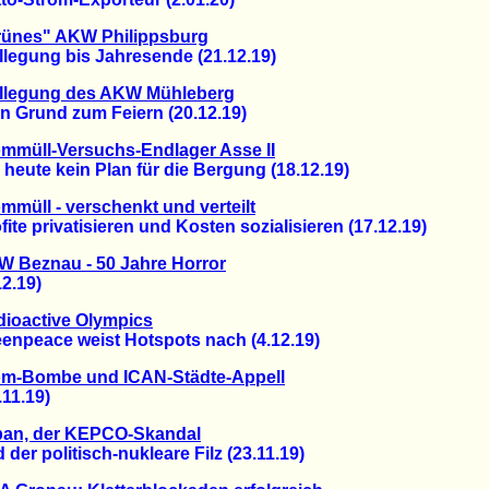
rünes" AKW Philippsburg
egung bis Jahresende (21.12.19)
lllegung des AKW Mühleberg
Grund zum Feiern (20.12.19)
mmüll-Versuchs-Endlager Asse II
ute kein Plan für die Bergung (18.12.19)
mmüll - verschenkt und verteilt
e privatisieren und Kosten sozialisieren (17.12.19)
 Beznau - 50 Jahre Horror
.19)
ioactive Olympics
peace weist Hotspots nach (4.12.19)
om-Bombe und ICAN-Städte-Appell
1.19)
pan, der KEPCO-Skandal
r politisch-nukleare Filz (23.11.19)