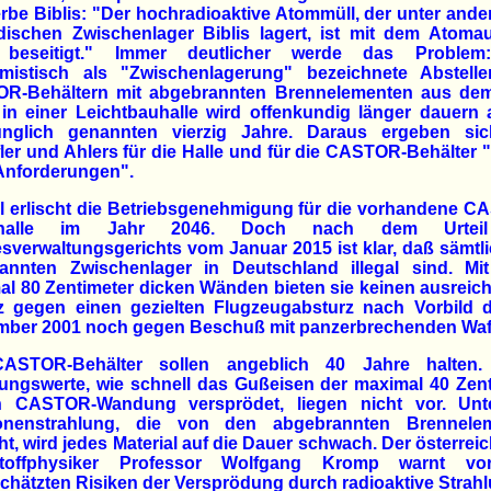
be Biblis: "Der hochradioaktive Atommüll, der unter and
dischen Zwischenlager Biblis lagert, ist mit dem Atoma
 beseitigt." Immer deutlicher werde das Proble
mistisch als "Zwischenlagerung" bezeichnete Abstell
R-Behältern mit abgebrannten Brennelementen aus d
 in einer Leichtbauhalle wird offenkundig länger dauern 
ünglich genannten vierzig Jahre. Daraus ergeben sic
ler und Ahlers für die Halle und für die CASTOR-Behälter
Anforderungen".
l erlischt die Betriebsgenehmigung für die vorhandene C
rhalle im Jahr 2046. Doch nach dem Urtei
verwaltungsgerichts vom Januar 2015 ist klar, daß sämtl
annten Zwischenlager in Deutschland illegal sind. Mit
l 80 Zentimeter dicken Wänden bieten sie keinen ausrei
z gegen einen gezielten Flugzeugabsturz nach Vorbild d
mber 2001 noch gegen Beschuß mit panzerbrechenden Waf
ASTOR-Behälter sollen angeblich 40 Jahre halten
ungswerte, wie schnell das Gußeisen der maximal 40 Zen
n CASTOR-Wandung versprödet, liegen nicht vor. Unt
onenstrahlung, die von den abgebrannten Brennele
t, wird jedes Material auf die Dauer schwach. Der österrei
toffphysiker Professor Wolfgang Kromp warnt v
chätzten Risiken der Versprödung durch radioaktive Strahl