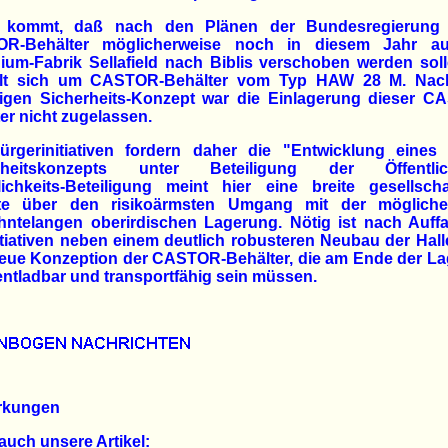
 kommt, daß nach den Plänen der Bundesregierung 
R-Behälter möglicherweise noch in diesem Jahr a
ium-Fabrik Sellafield nach Biblis verschoben werden sol
lt sich um CASTOR-Behälter vom Typ HAW 28 M. Na
rigen Sicherheits-Konzept war die Einlagerung dieser C
er nicht zugelassen.
ürgerinitiativen fordern daher die "Entwicklung eines
rheitskonzepts unter Beteiligung der Öffentlich
lichkeits-Beteiligung meint hier eine breite gesellscha
te über den risikoärmsten Umgang mit der mögliche
ehntelangen oberirdischen Lagerung. Nötig ist nach Auff
itiativen neben einem deutlich robusteren Neubau der Hal
eue Konzeption der CASTOR-Behälter, die am Ende der La
ntladbar und transportfähig sein müssen.
rkungen
auch unsere Artikel: