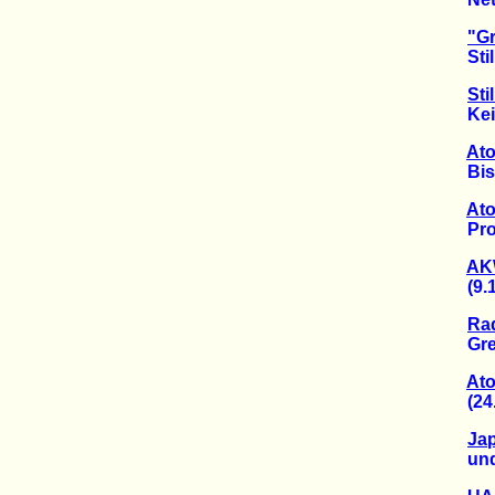
"G
Stilll
Sti
Kein 
Ato
Bis he
Ato
Profit
AKW
(9.12
Rad
Green
At
(24.1
Ja
und de