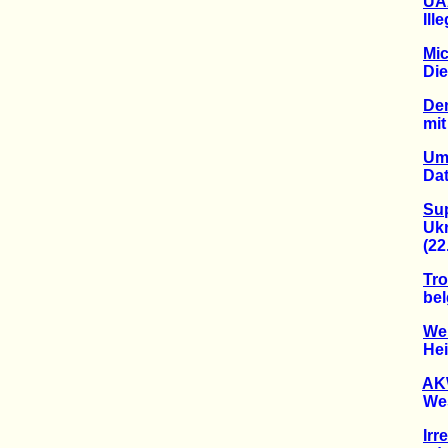
UAA
Illeg
Mic
Die de
De
mit 3
Umw
Daten
Su
Ukrai
(22.0
Tro
belgi
Wei
Heiml
AKW
Weser
Irr