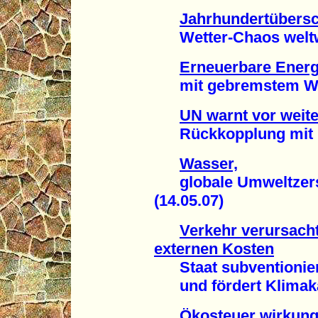
Jahrhundertübers
Wetter-Chaos weltwe
Erneuerbare Energ
mit gebremstem Wac
UN warnt vor weit
Rückkopplung mit Kl
Wasser,
globale Umweltzerst
(14.05.07)
Verkehr verursacht
externen Kosten
Staat subventionier
und fördert Klimakat
Ökosteuer wirkung