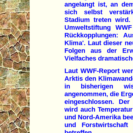
angelangt ist, an de
sich selbst verstä
Stadium treten wird.
Umweltstiftung WWF 
Rückkopplungen: Au
Klima'. Laut dieser ne
Folgen aus der Er
Vielfaches dramatische
Laut WWF-Report wer
Arktis den Klimawande
in bisherigen wis
angenommen, die Erge
eingeschlossen. Der
wird auch Temperatur
und Nord-Amerika bee
und Forstwirtschaft
betreffen.