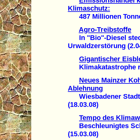
Emissionshandel k
Klimaschutz:
487 Millionen Tonnen
Agro-Treibstoffe
In "Bio"-Diesel stec
Urwaldzerstörung (2.0
Gigantischer Eisblo
Klimakatastrophe rüc
Neues Mainzer Kohl
Ablehnung
Wiesbadener Stadtpa
(18.03.08)
Tempo des Klimawa
Beschleunigtes Schm
(15.03.08)