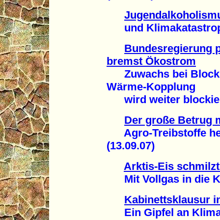
Jugendalkoholismu
und Klimakatastroph
Bundesregierung p
bremst Ökostrom
Zuwachs bei Blockhe
Wärme-Kopplung
wird weiter blockiert
Der große Betrug m
Agro-Treibstoffe hei
(13.09.07)
Arktis-Eis schmilz
Mit Vollgas in die Kl
Kabinettsklausur 
Ein Gipfel an Klima-