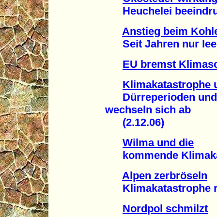
Heuchelei beeindruc
Anstieg beim Kohl
Seit Jahren nur leer
EU bremst Klimas
Klimakatastrophe
Dürreperioden und si
wechseln sich ab
(2.12.06)
Wilma und die
kommende Klimakata
Alpen zerbröseln
Klimakatastrophe rüc
Nordpol schmilzt