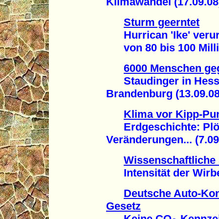
Klimawandel (17.09.08
Sturm geerntet
Hurrican 'Ike' veru
von 80 bis 100 Millia
6000 Menschen geg
Staudinger in Hesse
Brandenburg (13.09.08
Klima vor Kipp-Pu
Erdgeschichte: Plötz
Veränderungen... (7.09
Wissenschaftliche 
Intensität der Wirbe
Deutsche Auto-Ko
Gesetz
Keine CO
-Kennze