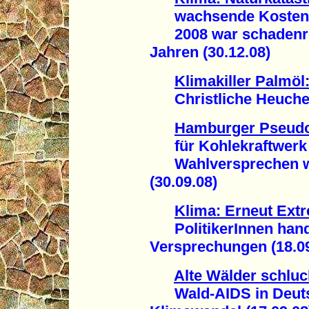
wachsende Kosten d
2008 war schadenreic
Jahren (30.12.08)
Klimakiller Palmöl
Christliche Heuchele
Hamburger Pseudo
für Kohlekraftwerk
Wahlversprechen wi
(30.09.08)
Klima: Erneut Extr
PolitikerInnen hande
Versprechungen (18.09
Alte Wälder schlu
Wald-AIDS in Deutsc