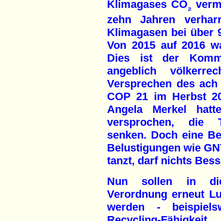
Klimagases CO
vermi
₂
zehn Jahren verhar
Klimagasen bei über 9
Von 2015 auf 2016 wa
Dies ist der Komm
angeblich völkerrec
Versprechen des ach 
COP 21 im Herbst 20
Angela Merkel hat
versprochen, die T
senken. Doch eine Be
Belustigungen wie G
tanzt, darf nichts Bes
Nun sollen in die
Verordnung erneut L
werden - beispiels
Recycling-Fähigk