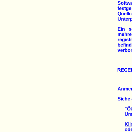
Softw
festg
Quellc
Unter
Ein s
mehre
regist
befind
verbor
Anme
Siehe 
"Ö
Umwel
Kli
ode