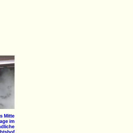
s Mitte
tage im
dliche
htshof