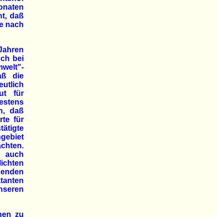
onaten
ht, daß
ne nach
Jahren
ch bei
mwelt"-
aß die
utlich
ut für
testens
n, daß
te für
tätigte
ebiet
chten.
 auch
ichten
henden
tanten
unseren
hen zu