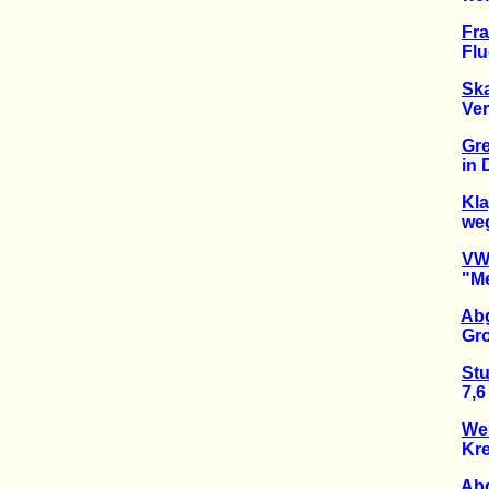
Fra
Flugl
Sk
Verkl
Gr
in De
Kl
wegen
VW-
"Mein 
Abg
Großv
Stu
7,6 Mi
Wei
Kreuz
Abg