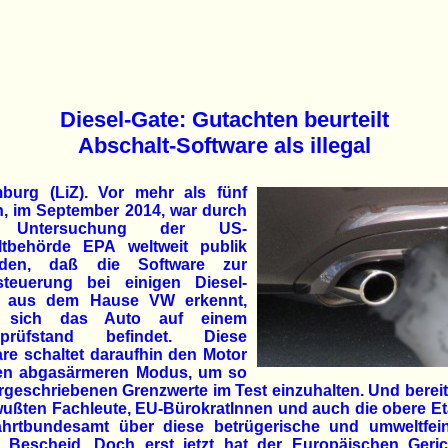
Diesel-Gate: Gutachten beurteilt
Abschalt-Software als illegal
burg (LiZ). Vor mehr als fünf
n, im September 2014, war durch
 Untersuchung der US-
tbehörde EPA weltweit publik
rden, daß die Software zur
steuerung bei einigen Diesel-
 aus dem Hause VW erkennt,
 sich das Auto auf einem
nprüfstand befindet. Diese
re schaltet daraufhin den Motor
nen abgasärmeren Modus, um so
rgeschriebenen Grenzwerte im Test einzuhalten. Und bereit
ußten Fachleute, EU-BürokratInnen und auch die obere E
fahrtbundesamt über diese betrügerische und umweltfein
s Bescheid. Doch erst jetzt hat der Europäischen Geric