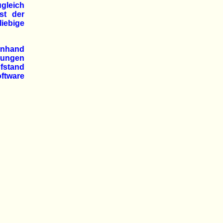
gleich
st der
liebige
anhand
gungen
üfstand
oftware