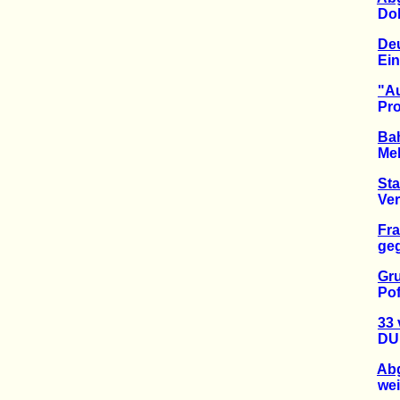
Dobrin
De
Eine t
"A
Protes
Bah
Mehr 
St
Verke
Fra
gegen
Gru
Pofall
33 
DUH t
Abg
weiß 