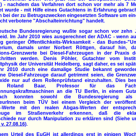
) - nachdem das Verfahren dort schon vor mehr als 7 M
et wurde - mit Hilfe eines Gutachtens in Erfahrung gebrac
h bei der zu Betrugszwecken eingesetzten Software um ei
ht verbotene "Abschalteinrichtung" handelt.
eutsche Bundesregierung wußte sogar schon vor zehn 
eid. Im Jahr 2010 wies ausgerechnet der ADAC - wenn au
lig geringer Öffentlichkeits-Wirksamkeit - das Bundes-"U
terium, damals unter Norbert Röttgen, darauf hin, d
ions-Grenzwerte bei Diesel-Fahrzeugen in der Praxis de
chritten werden. Denis Pöhler, Gutachter vom Instit
physik der Universität Heidelberg, sagt daher, es sei spä
hr 2010 durch eine damalige Studie bekannt geworde
ne Diesel-Fahrzeuge darauf getrimmt seien, die Grenzwer
xide nur auf dem Rollenprüfstand einzuhalten. Dies bes
 Roland Baar, Professor für das Fachg
ennungskraftmaschinen an die TU Berlin, in einem Guta
ach konnten sowohl die Bundesregierung als
ieurInnen beim TÜV bei einem Vergleich der veröffentl
-Werte mit den realen Abgas-Werten der entsprec
euge im Straßenverkehr erkennen, daß die ekla
chiede nur durch Manipulation zu erklären sind (Siehe 
 v. 27.08.16
).
inem Urteil des EuGH ist allerdings erst in einigen Woc