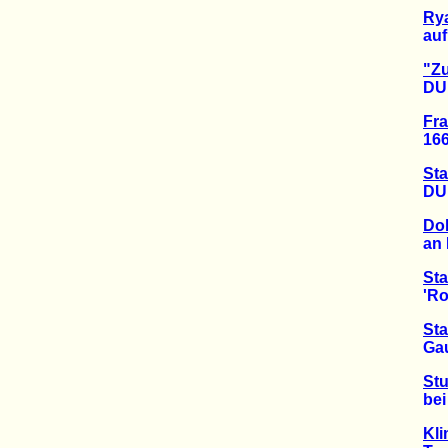
Rya
auf K
"Zu
DUH d
Fra
166. 
Sta
DUH ve
Dob
an Fe
Sta
'Robi
Sta
Gau-A
Stu
bei Br
Kli