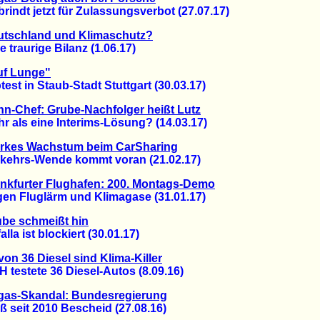
dt jetzt für Zulassungsverbot (27.07.17)
utschland und Klimaschutz?
raurige Bilanz (1.06.17)
uf Lunge"
t in Staub-Stadt Stuttgart (30.03.17)
n-Chef: Grube-Nachfolger heißt Lutz
als eine Interims-Lösung? (14.03.17)
arkes Wachstum beim CarSharing
hrs-Wende kommt voran (21.02.17)
nkfurter Flughafen: 200. Montags-Demo
 Fluglärm und Klimagase (31.01.17)
be schmeißt hin
a ist blockiert (30.01.17)
von 36 Diesel sind Klima-Killer
estete 36 Diesel-Autos (8.09.16)
as-Skandal: Bundesregierung
seit 2010 Bescheid (27.08.16)