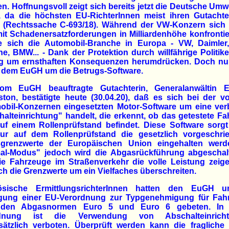
n. Hoffnungsvoll zeigt sich bereits jetzt die Deutsche Umwe
, da die höchsten EU-RichterInnen meist ihren Gutachte
n (Rechtssache C-693/18). Während der VW-Konzern sich 
t Schadenersatzforderungen in Milliardenhöhe konfrontie
e sich die Automobil-Branche in Europa - VW, Daimler,
e, BMW... - Dank der Protektion durch willfährige Politik
ng um ernsthaften Konsequenzen herumdrücken. Doch nu
r dem EuGH um die Betrugs-Software.
om EuGH beauftragte Gutachterin, Generalanwältin E
ton, bestätigte heute (30.04.20), daß es sich bei der 
obil-Konzernen eingesetzten Motor-Software um eine ver
alteinrichtung" handelt, die erkennt, ob das getestete F
uf einem Rollenprüfstand befindet. Diese Software sorgt
ur auf dem Rollenprüfstand die gesetzlich vorgeschri
grenzwerte der Europäischen Union eingehalten werd
al-Modus" jedoch wird die Abgasrückführung abgeschalt
ie Fahrzeuge im Straßenverkehr die volle Leistung zeig
ch die Grenzwerte um ein Vielfaches überschreiten.
ösische ErmittlungsrichterInnen hatten den EuGH 
gung einer EU-Verordnung zur Typgenehmigung für Fah
den Abgasnormen Euro 5 und Euro 6 gebeten. In 
rdnung ist die Verwendung von Abschalteinricht
sätzlich verboten. Überprüft werden kann die fragliche 