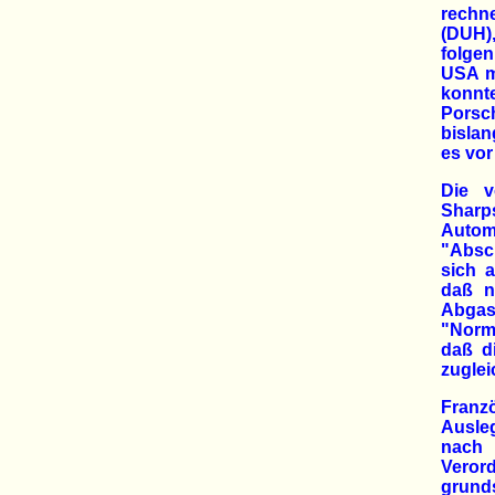
rechne
(DUH)
folge
USA mi
konnt
Porsch
bisla
es vo
Die v
Sharps
Autom
"Absch
sich a
daß n
Abgas
"Norm
daß d
zuglei
Franz
Ausle
nach 
Vero
grund