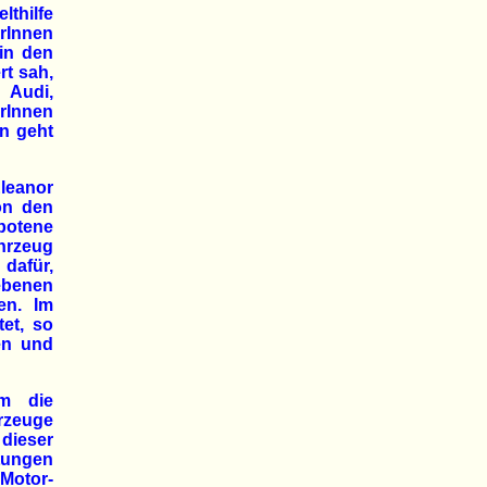
lthilfe
rInnen
in den
rt sah,
 Audi,
erInnen
n geht
leanor
von den
botene
ahrzeug
 dafür,
ebenen
en. Im
et, so
en und
um die
rzeuge
dieser
ungen
Motor-