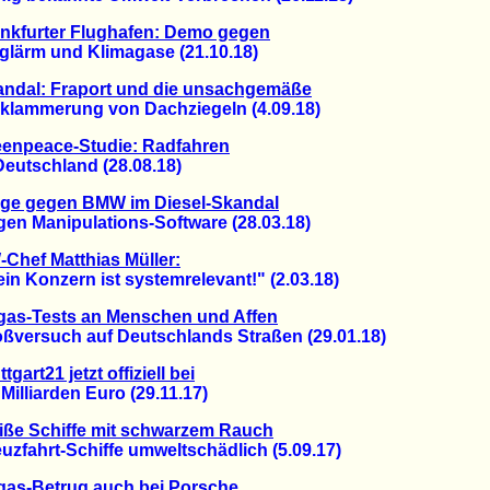
nkfurter Flughafen: Demo gegen
ärm und Klimagase (21.10.18)
andal: Fraport und die unsachgemäße
ammerung von Dachziegeln (4.09.18)
eenpeace-Studie: Radfahren
utschland (28.08.18)
age gegen BMW im Diesel-Skandal
 Manipulations-Software (28.03.18)
Chef Matthias Müller:
Konzern ist systemrelevant!" (2.03.18)
as-Tests an Menschen und Affen
ersuch auf Deutschlands Straßen (29.01.18)
ttgart21 jetzt offiziell bei
lliarden Euro (29.11.17)
ße Schiffe mit schwarzem Rauch
fahrt-Schiffe umweltschädlich (5.09.17)
as-Betrug auch bei Porsche