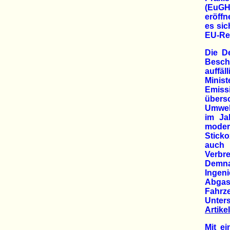
(EuGH
eröffn
es sic
EU-Rec
Die D
Besch
auffäl
Minis
Emiss
übers
Umwelt
im Ja
moder
Sticko
auch
Verbr
Demn
Ingen
Abgas
Fahrz
Unters
Artikel
Mit e