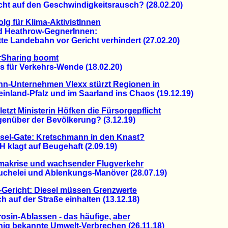
 auf den Geschwindigkeitsrausch? (28.02.20)
olg für Klima-AktivistInnen
eathrow-GegnerInnen:
 Landebahn vor Gericht verhindert (27.02.20)
rSharing boomt
für Verkehrs-Wende (18.02.20)
n-Unternehmen Vlexx stürzt Regionen in
land-Pfalz und im Saarland ins Chaos (19.12.19)
letzt Ministerin Höfken die Fürsorgepflicht
über der Bevölkerung? (3.12.19)
sel-Gate: Kretschmann in den Knast?
lagt auf Beugehaft (2.09.19)
makrise und wachsender Flugverkehr
elei und Ablenkungs-Manöver (28.07.19)
Gericht: Diesel müssen Grenzwerte
uf der Straße einhalten (13.12.18)
osin-Ablassen - das häufige, aber
 bekannte Umwelt-Verbrechen (26.11.18)