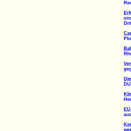
Recht
Erf
und H
Dritte
Ca
Plus 
Bah
Rhein
Ver
gegen
Die
DUH k
Kli
Heuch
EU-
auch a
Ker
wenig