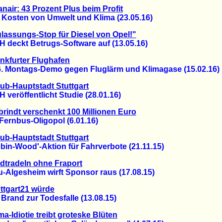
nair: 43 Prozent Plus beim Profit
osten von Umwelt und Klima (23.05.16)
lassungs-Stop für Diesel von Opel!"
eckt Betrugs-Software auf (13.05.16)
nkfurter Flughafen
Montags-Demo gegen Fluglärm und Klimagase (15.02.16)
ub-Hauptstadt Stuttgart
röffentlicht Studie (28.01.16)
rindt verschenkt 100 Millionen Euro
rnbus-Oligopol (6.01.16)
ub-Hauptstadt Stuttgart
n-Wood'-Aktion für Fahrverbote (21.11.15)
dtradeln ohne Fraport
lgesheim wirft Sponsor raus (17.08.15)
ttgart21 würde
and zur Todesfalle (13.08.15)
ma-Idiotie treibt groteske Blüten