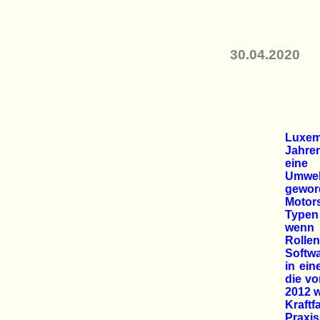
30.04.2020
Luxem
Jahre
eine
Umwel
gewo
Motor
Typen
wenn
Rolle
Softwa
in ei
die vo
2012 w
Kraft
Praxi