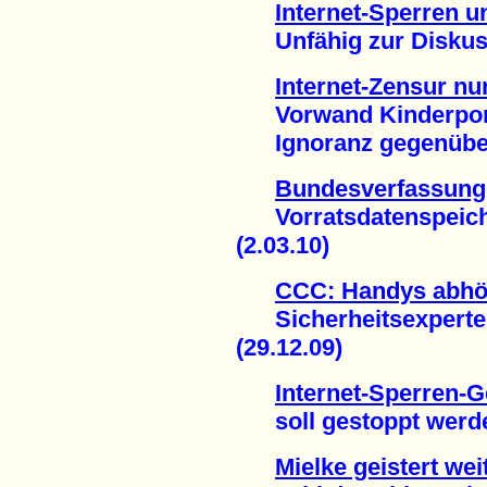
Internet-Sperren 
Unfähig zur Diskussi
Internet-Zensur nu
Vorwand Kinderporn
Ignoranz gegenüber 
Bundesverfassungs
Vorratsdatenspeiche
(2.03.10)
CCC: Handys abhör
Sicherheitsexperte 
(29.12.09)
Internet-Sperren-G
soll gestoppt werden
Mielke geistert we