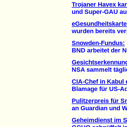
Trojaner Havex ka
und Super-GAU ausl
eGesundheitskarte:
wurden bereits verpu
Snowden-Fundus:
BND arbeitet der NSA 
Gesichtserkennung
NSA sammelt täglich 
CIA-Chef in Kabul 
Blamage für US-Admi
Pulitzerpreis für
an Guardian und Was
Geheimdienst im 