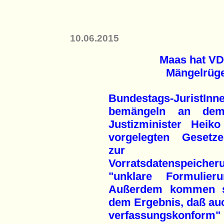
10.06.2015
Maas hat VD
Mängelrüge
Bundestags-JuristInn
bemängeln an de
Justizminister Heik
vorgelegten Gesetze
zur
Vorratsdatenspeicher
"unklare Formulieru
Außerdem kommen s
dem Ergebnis, daß auc
verfassungs­konfor