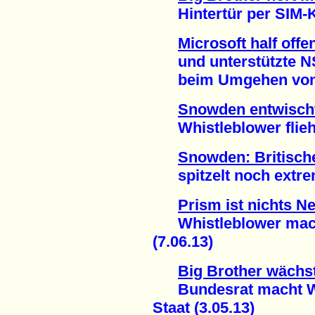
Hintertür per SIM-Ka
Microsoft half offe
und unterstützte 
beim Umgehen von Ve
Snowden entwisch
Whistleblower flieht
Snowden: Britisc
spitzelt noch extrem
Prism ist nichts N
Whistleblower macht
(7.06.13)
Big Brother wächs
Bundesrat macht Weg
Staat (3.05.13)