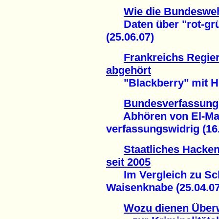
Wie die Bundesweh
Daten über "rot-grün
(25.06.07)
Frankreichs Regie
abgehört
"Blackberry" mit Hin
Bundesverfassungs
Abhören von El-Mas
verfassungswidrig (16
Staatliches Hacken
seit 2005
Im Vergleich zu Schi
Waisenknabe (25.04.07
Wozu dienen Übe