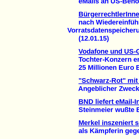
eMails an US-Behörde
BürgerrechtlerInn
nach Wiedereinführ
Vorratsdatenspeicher
(12.01.15)
Vodafone und US-
Tochter-Konzern erh
25 Millionen Euro En
"Schwarz-Rot" mit 
Angeblicher Zweck: 
BND liefert eMail-
Steinmeier wußte Be
Merkel inszeniert s
als Kämpferin gegen