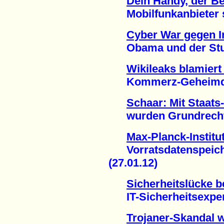
Dein Handy, der 
Mobilfunkanbieter spe
Cyber War gegen I
Obama und der Stux
Wikileaks blamiert 
Kommerz-Geheimdien
Schaar: Mit Staats
wurden Grundrechte v
Max-Planck-Institut
Vorratsdatenspeicher
(27.01.12)
Sicherheitslücke b
IT-Sicherheitsexpert
Trojaner-Skandal w