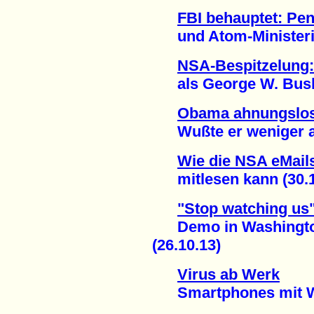
FBI behauptet: Pe
und Atom-Ministeriu
NSA-Bespitzelung:
als George W. Bush 
Obama ahnungslo
Wußte er weniger als
Wie die NSA eMails
mitlesen kann (30.1
"Stop watching us
Demo in Washington f
(26.10.13)
Virus ab Werk
Smartphones mit Wi