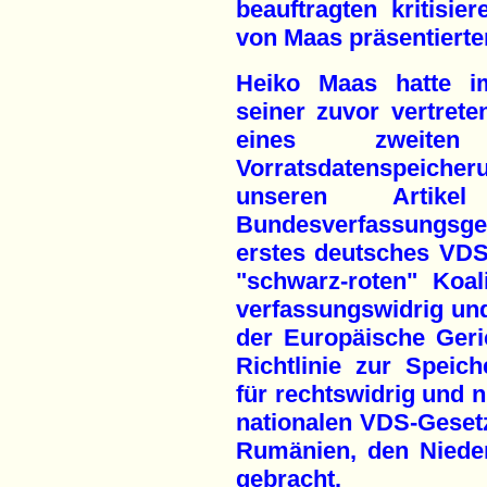
beauftragten kritisie
von Maas präsentierte
Heiko Maas hatte i
seiner zuvor vertrete
eines zweiten
Vorratsdatenspeiche
unseren Artik
Bundesverfassungsge
erstes deutsches VD
"schwarz-roten" Koa
verfassungswidrig und
der Europäische Geri
Richtlinie zur Speic
für rechtswidrig und n
nationalen VDS-Gesetz
Rumänien, den Nieder
gebracht.