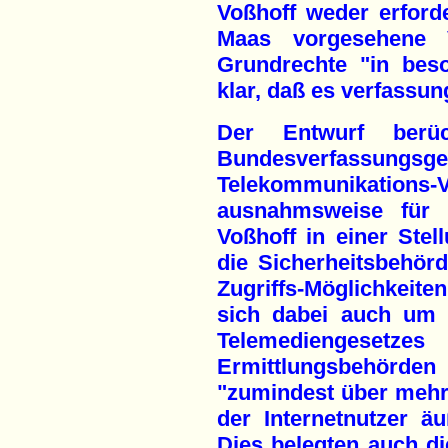
Voßhoff weder erford
Maas vorgesehene 
Grundrechte "in bes
klar, daß es verfassun
Der Entwurf berüc
Bundesverfassungsger
Telekommunikati
ausnahmsweise für ge
Voßhoff in einer Ste
die Sicherheitsbehörd
Zugriffs-Möglichkeite
sich dabei auch um 
Telemediengese
Ermittlungsbehö
"zumindest über mehr
der Internetnutzer äu
Dies belegten auch d