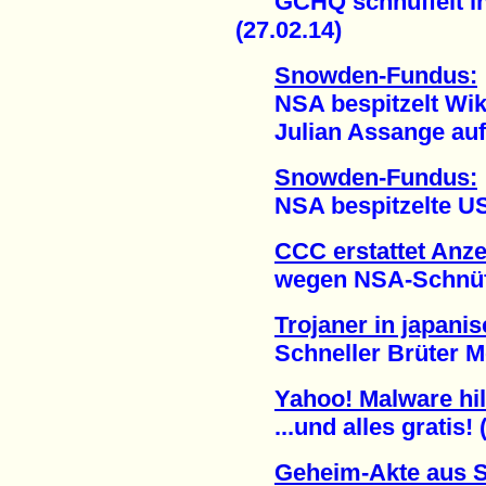
GCHQ schnüffelt in 
(27.02.14)
Snowden-Fundus:
NSA bespitzelt Wik
Julian Assange auf T
Snowden-Fundus:
NSA bespitzelte US-A
CCC erstattet Anz
wegen NSA-Schnüffel
Trojaner in japan
Schneller Brüter Mon
Yahoo! Malware hi
...und alles gratis! (
Geheim-Akte aus 