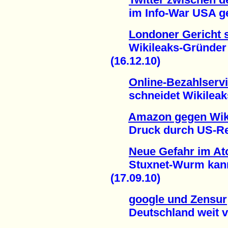
im Info-War USA gege
Londoner Gericht s
Wikileaks-Gründer A
(16.12.10)
Online-Bezahlserv
schneidet Wikileaks 
Amazon gegen Wik
Druck durch US-Regi
Neue Gefahr im At
Stuxnet-Wurm kann I
(17.09.10)
google und Zensur
Deutschland weit vo