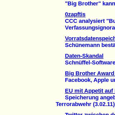
"Big Brother" kann 
0zapftis
CCC analysiert "Bun
Verfassungsignoranz 
Vorratsdatenspeic
Schünemann bestätigt
Daten-Skandal
Schnüffel-Software i
Big Brother Award 
Facebook, Apple und
EU mit Appetit auf
Speicherung angebl
Terrorabwehr (3.02.11)
Twitter zwischen d