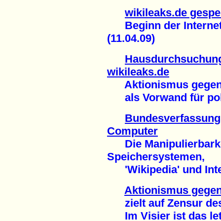
wikileaks.de gespe
Beginn der Internet
(11.04.09)
Hausdurchsuchung
wikileaks.de
Aktionismus gegen 
als Vorwand für poli
Bundesverfassungs
Computer
Die Manipulierbarkei
Speichersystemen,
'Wikipedia' und Inte
Aktionismus gegen
zielt auf Zensur des
Im Visier ist das le