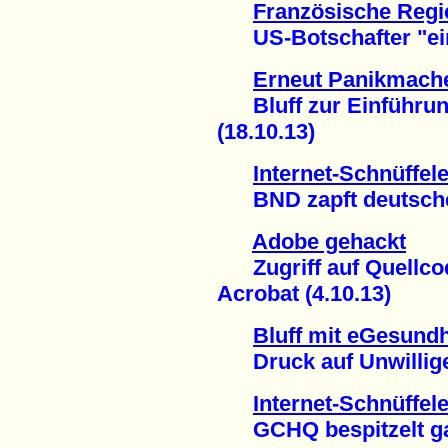
Französische Regi
US-Botschafter "einb
Erneut Panikmach
Bluff zur Einführung
(18.10.13)
Internet-Schnüffele
BND zapft deutsche P
Adobe gehackt
Zugriff auf Quellco
Acrobat (4.10.13)
Bluff mit eGesundh
Druck auf Unwillige 
Internet-Schnüffele
GCHQ bespitzelt gan