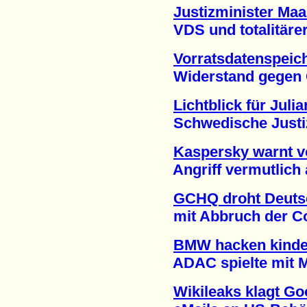
Justizminister Maa
VDS und totalitärer S
Vorratsdatenspeic
Widerstand gegen Gab
Lichtblick für Jul
Schwedische Justiz j
Kaspersky warnt vo
Angriff vermutlich a
GCHQ droht Deuts
mit Abbruch der Con
BMW hacken kinder
ADAC spielte mit Mob
Wikileaks klagt Go