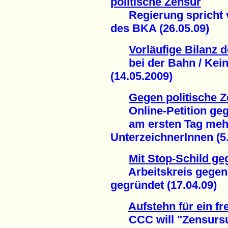
politische Zensur
Regierung spricht v
des BKA (26.05.09)
Vorläufige Bilanz
bei der Bahn / Kein
(14.05.2009)
Gegen politische Z
Online-Petition gege
am ersten Tag mehr 
UnterzeichnerInnen (5.
Mit Stop-Schild g
Arbeitskreis gegen I
gegründet (17.04.09)
Aufstehn für ein fr
CCC will "Zensursul