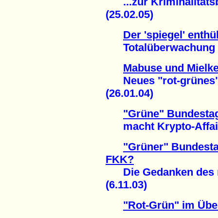
...zur Kriminalitätsb
(25.02.05)
Der 'spiegel' enthül
Totalüberwachung de
Mabuse und Mielke 
Neues "rot-grünes" 
(26.01.04)
"Grüne" Bundestag
macht Krypto-Affaire
"Grüner" Bundesta
FKK?
Die Gedanken des rec
(6.11.03)
"Rot-Grün" im Üb