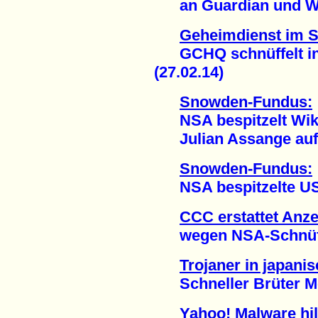
an Guardian und Was
Geheimdienst im 
GCHQ schnüffelt in 
(27.02.14)
Snowden-Fundus:
NSA bespitzelt Wik
Julian Assange auf T
Snowden-Fundus:
NSA bespitzelte US-A
CCC erstattet Anz
wegen NSA-Schnüffel
Trojaner in japan
Schneller Brüter Mon
Yahoo! Malware hi