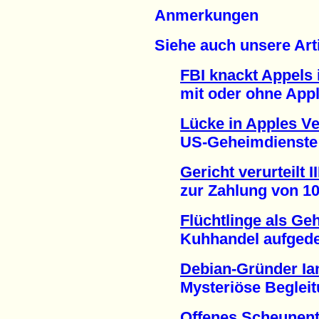
Anmerkungen
Siehe auch unsere Arti
FBI knackt Appels 
mit oder ohne Apples
Lücke in Apples V
US-Geheimdienste un
Gericht verurteilt I
zur Zahlung von 100.
Flüchtlinge als Ge
Kuhhandel aufgedeck
Debian-Gründer Ia
Mysteriöse Begleitu
Offenes Scheunent