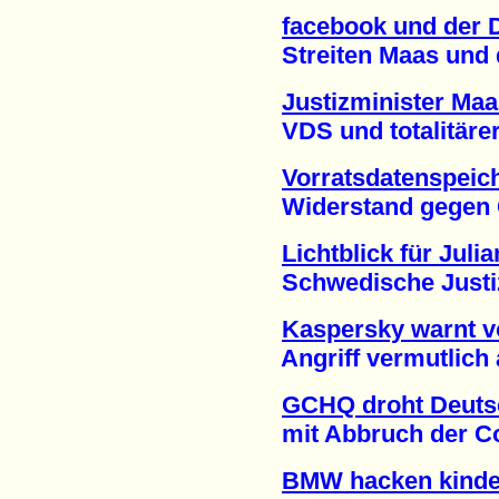
facebook und der D
Streiten Maas und de
Justizminister Maa
VDS und totalitärer S
Vorratsdatenspeic
Widerstand gegen Gab
Lichtblick für Jul
Schwedische Justiz j
Kaspersky warnt vo
Angriff vermutlich a
GCHQ droht Deuts
mit Abbruch der Con
BMW hacken kinder