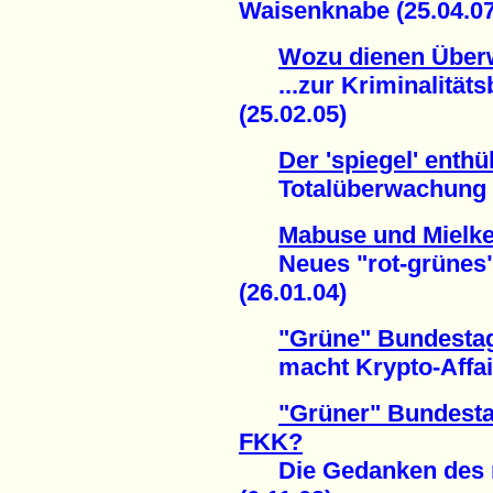
Waisenknabe (25.04.07
Wozu dienen Übe
...zur Kriminalitätsb
(25.02.05)
Der 'spiegel' enthül
Totalüberwachung de
Mabuse und Mielke 
Neues "rot-grünes" 
(26.01.04)
"Grüne" Bundestag
macht Krypto-Affaire
"Grüner" Bundesta
FKK?
Die Gedanken des rec