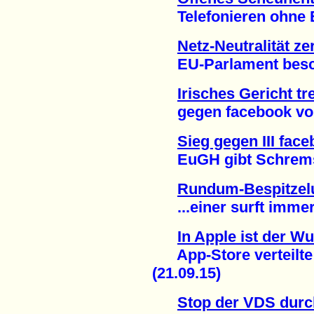
Telefonieren ohne Be
Netz-Neutralität ze
EU-Parlament beschl
Irisches Gericht tr
gegen facebook vora
Sieg gegen III fac
EuGH gibt Schrems r
Rundum-Bespitzelu
...einer surft immer 
In Apple ist der W
App-Store verteilte
(21.09.15)
Stop der VDS durc