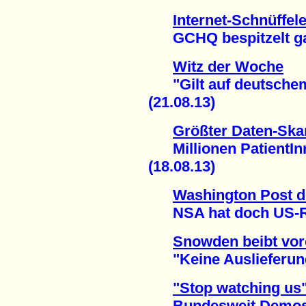
Internet-Schnüffele
GCHQ bespitzelt gan
Witz der Woche
"Gilt auf deutschem
(21.08.13)
Größter Daten-Ska
Millionen PatientInn
(18.08.13)
Washington Post d
NSA hat doch US-Rec
Snowden beibt vor
"Keine Auslieferung
"Stop watching us
Bundesweit Demos g