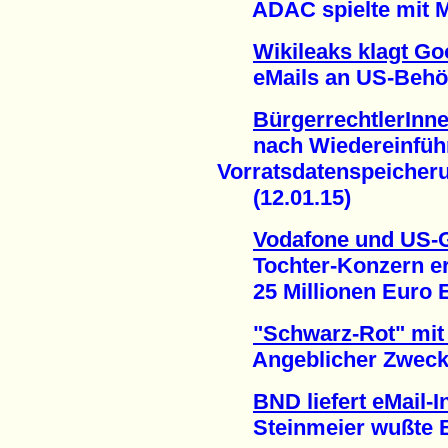
ADAC spielte mit Mob
Wikileaks klagt Go
eMails an US-Behörde
BürgerrechtlerInn
nach Wiedereinführ
Vorratsdatenspeicher
(12.01.15)
Vodafone und US-
Tochter-Konzern erh
25 Millionen Euro En
"Schwarz-Rot" mit 
Angeblicher Zweck: 
BND liefert eMail-
Steinmeier wußte Be