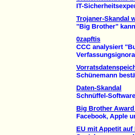
IT-Sicherheitsexpert
Trojaner-Skandal w
"Big Brother" kann 
0zapftis
CCC analysiert "Bun
Verfassungsignoranz 
Vorratsdatenspeic
Schünemann bestätigt
Daten-Skandal
Schnüffel-Software i
Big Brother Award 
Facebook, Apple und
EU mit Appetit auf