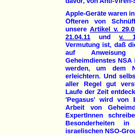
davor, von Anti-Viren
Apple-Geräte waren in
Öfteren von Schnüff
unsere
Artikel v. 29.0
21.04.11
und
v. 1
Vermutung ist, daß di
auf Anweisung 
Geheimdienstes NSA 
werden, um dem N
erleichtern. Und selb
aller Regel gut vers
Laufe der Zeit entdeck
'Pegasus' wird von E
Arbeit von Geheimdi
ExpertInnen schreib
Besonderheiten i
israelischen NSO-Gro