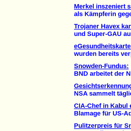
Merkel inszeniert s
als Kämpferin gegen
Trojaner Havex ka
und Super-GAU ausl
eGesundheitskarte:
wurden bereits verpu
Snowden-Fundus:
BND arbeitet der NSA 
Gesichtserkennung
NSA sammelt täglich 
CIA-Chef in Kabul 
Blamage für US-Admi
Pulitzerpreis für