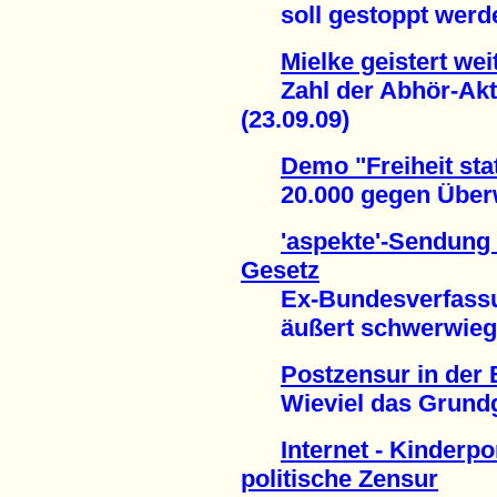
soll gestoppt werden
Mielke geistert we
Zahl der Abhör-Akti
(23.09.09)
Demo "Freiheit stat
20.000 gegen Überw
'aspekte'-Sendung 
Gesetz
Ex-Bundesverfassun
äußert schwerwiegen
Postzensur in der
Wieviel das Grundges
Internet - Kinderp
politische Zensur