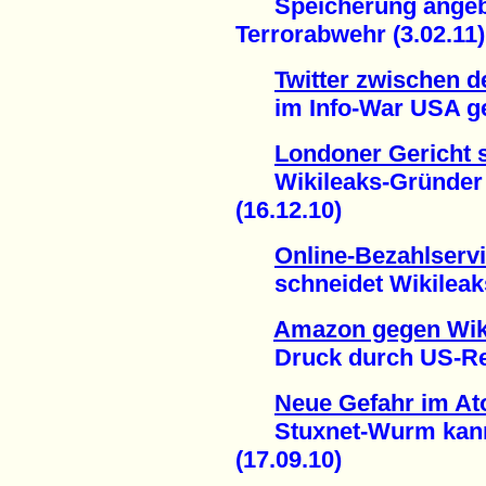
Speicherung angebl
Terrorabwehr (3.02.11)
Twitter zwischen d
im Info-War USA gege
Londoner Gericht s
Wikileaks-Gründer A
(16.12.10)
Online-Bezahlserv
schneidet Wikileaks 
Amazon gegen Wik
Druck durch US-Regi
Neue Gefahr im At
Stuxnet-Wurm kann I
(17.09.10)