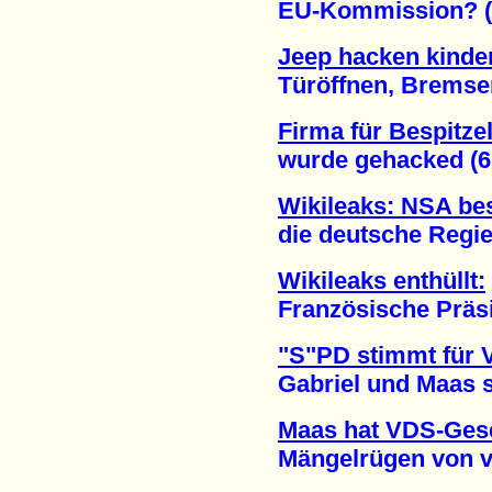
EU-Kommission? (1
Jeep hacken kinder
Türöffnen, Bremsen, 
Firma für Bespitze
wurde gehacked (6.
Wikileaks: NSA bes
die deutsche Regier
Wikileaks enthüllt:
Französische Präside
"S"PD stimmt für 
Gabriel und Maas set
Maas hat VDS-Gese
Mängelrügen von viel