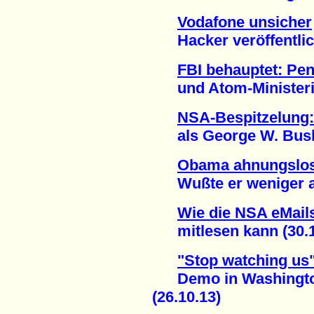
Vodafone unsicher
Hacker veröffentlich
FBI behauptet: Pe
und Atom-Ministeriu
NSA-Bespitzelung:
als George W. Bush 
Obama ahnungslo
Wußte er weniger als
Wie die NSA eMails
mitlesen kann (30.1
"Stop watching us
Demo in Washington f
(26.10.13)