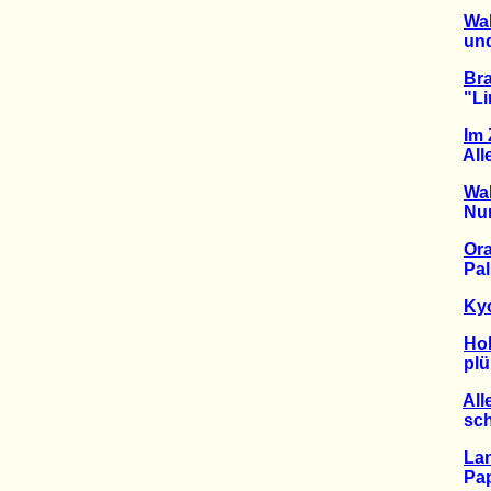
Wal
und da
Bra
"Linke
Im 
Alleen
Wa
Nur dr
Ora
Palmö
Ky
Ho
plünd
All
schrei
Lan
Papie