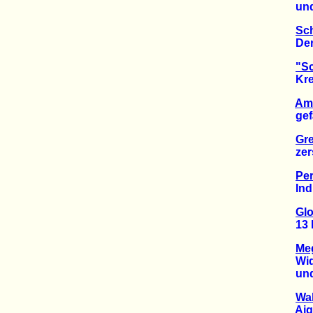
und w
Sch
Der S
"Sc
Kredi
Am
gefäh
Gre
zerst
Per
Indig
Glo
13 Mil
Meg
Wider
und W
Wal
Aigner