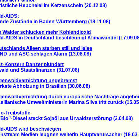
tliche Heuchelei im Kerzenschein (20.12.08)
ld-AIDS:
e Zustände in Baden-Württemberg (18.11.08)
e Wälder schlucken mehr Kohlendioxid
AIDS in Deutschland beschleunigt Klimawandel (17.09.08
tschlands Alleen sterben still und leise
und ASG schlagen Alarm (13.08.08)
z-Konzern Danzer plündert
d und Staatsfinanzen (31.07.08)
genwaldvernichtung ungebremst
te Abholzung in Brasilien (30.06.08)
genwaldvernichtung durch europäische Nachfrage angehei
ianische Umweltministerin Marina Silva tritt zurück (15.05
o-Treibstoffe
o"-Diesel steckt Sojaöl aus Urwaldzerstörung (2.04.08)
ld-AIDS wird beschwiegen
tream-Medien leugnen weiterin Hauptverursacher (19.03.