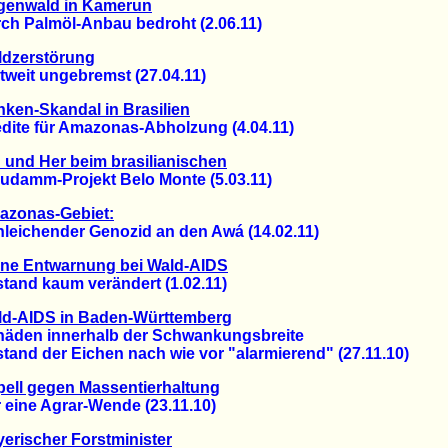
genwald in Kamerun
 Palmöl-Anbau bedroht (2.06.11)
ldzerstörung
eit ungebremst (27.04.11)
ken-Skandal in Brasilien
te für Amazonas-Abholzung (4.04.11)
 und Her beim brasilianischen
amm-Projekt Belo Monte (5.03.11)
azonas-Gebiet:
ichender Genozid an den Awá (14.02.11)
ine Entwarnung bei Wald-AIDS
nd kaum verändert (1.02.11)
ld-AIDS in Baden-Württemberg
en innerhalb der Schwankungsbreite
nd der Eichen nach wie vor "alarmierend" (27.11.10)
ell gegen Massentierhaltung
ine Agrar-Wende (23.11.10)
erischer Forstminister