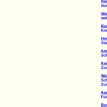
Re
durch
Wa
weltw
Ban
Kredi
Hin
Staud
Am
Schle
Ke
Zusta
Wa
Schäd
Zusta
App
Für e
Bay