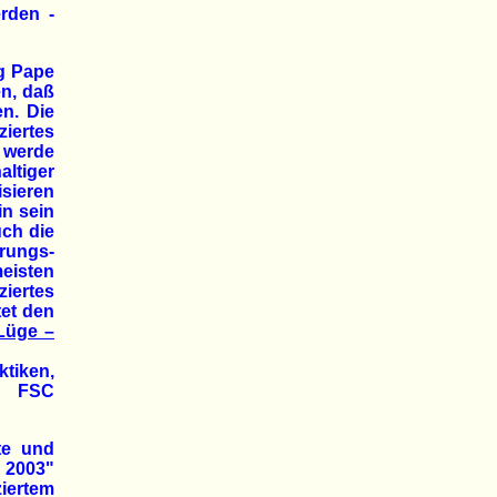
rden -
g Pape
en, daß
en. Die
ziertes
 werde
ltiger
sieren
in sein
uch die
rungs-
eisten
iertes
tet den
Lüge –
iken,
i FSC
te und
 2003"
ziertem