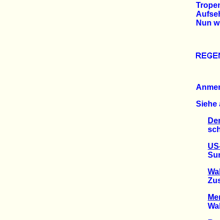
Tropen
Aufseh
Nun wi
Anme
Siehe 
De
schlec
US-
Sumat
Wal
Zusta
Mer
Wald-