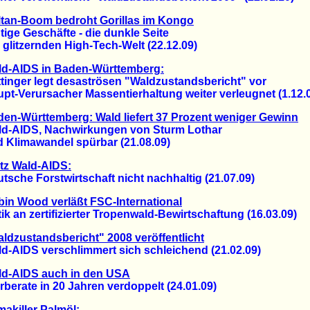
tan-Boom bedroht Gorillas im Kongo
e Geschäfte - die dunkle Seite
itzernden High-Tech-Welt (22.12.09)
ld-AIDS in Baden-Württemberg:
nger legt desaströsen "Waldzustandsbericht" vor
Verursacher Massentierhaltung weiter verleugnet (1.12.
en-Württemberg: Wald liefert 37 Prozent weniger Gewinn
AIDS, Nachwirkungen von Sturm Lothar
limawandel spürbar (21.08.09)
tz Wald-AIDS:
he Forstwirtschaft nicht nachhaltig (21.07.09)
in Wood verläßt FSC-International
 an zertifizierter Tropenwald-Bewirtschaftung (16.03.09)
ldzustandsbericht" 2008 veröffentlicht
AIDS verschlimmert sich schleichend (21.02.09)
ld-AIDS auch in den USA
rate in 20 Jahren verdoppelt (24.01.09)
makiller Palmöl: