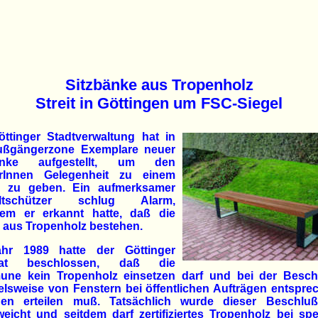
Sitzbänke aus Tropenholz
Streit in Göttingen um FSC-Siegel
öttinger Stadtverwaltung hat in
ußgängerzone Exemplare neuer
bänke aufgestellt, um den
rInnen Gelegenheit zu einem
 zu geben. Ein aufmerksamer
ltschützer schlug Alarm,
em er erkannt hatte, daß die
 aus Tropenholz bestehen.
hr 1989 hatte der Göttinger
trat beschlossen, daß die
ne kein Tropenholz einsetzen darf und bei der Besch
elsweise von Fenstern bei öffentlichen Aufträgen entspr
gen erteilen muß. Tatsächlich wurde dieser Beschlu
eicht und seitdem darf zertifiziertes Tropenholz bei spe