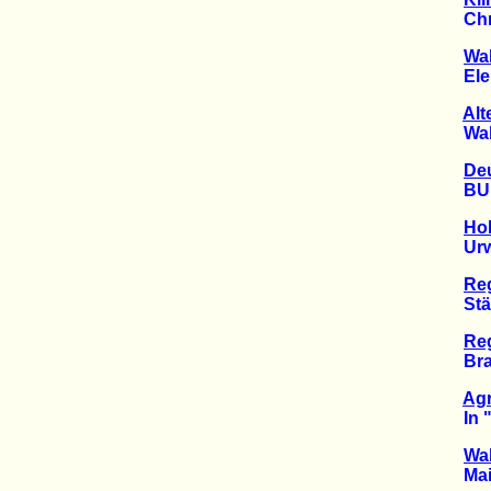
Chris
Wa
Elend
Alt
Wald-
Deu
BUND 
Hol
Urwal
Re
Stärks
Re
Brasil
Agr
In "Bi
Wa
Mains