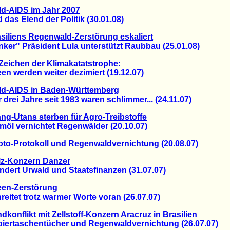
d-AIDS im Jahr 2007
s Elend der Politik (30.01.08)
siliens Regenwald-Zerstörung eskaliert
r" Präsident Lula unterstützt Raubbau (25.01.08)
Zeichen der Klimakatatstrophe:
 werden weiter dezimiert (19.12.07)
ld-AIDS in Baden-Württemberg
ei Jahre seit 1983 waren schlimmer... (24.11.07)
ng-Utans sterben für Agro-Treibstoffe
l vernichtet Regenwälder (20.10.07)
oto-Protokoll und Regenwaldvernichtung
(20.08.07)
lz-Konzern Danzer
ert Urwald und Staatsfinanzen (31.07.07)
een-Zerstörung
tet trotz warmer Worte voran (26.07.07)
dkonflikt mit Zellstoff-Konzern Aracruz in Brasilien
rtaschentücher und Regenwaldvernichtung (26.07.07)