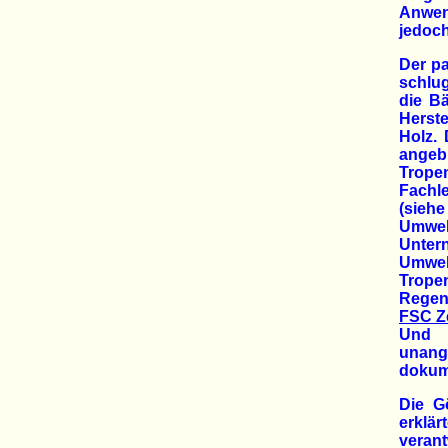
Anwen
jedoch
Der p
schlug
die Bä
Herste
Holz.
angeb
Trope
Fachle
(siehe
Umwel
Unter
Umwel
Tropen
Regenw
FSC Ze
Un
unan
dokume
Die G
erklä
verant