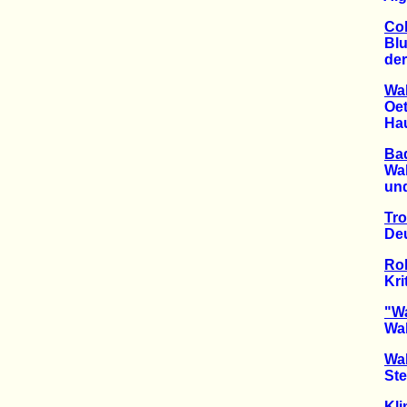
Col
Blutig
der gl
Wa
Oetti
Haupt-
Bad
Wald-
und K
Tro
Deutsc
Rob
Kritik
"Wa
Wald-
Wa
Sterbe
Kli