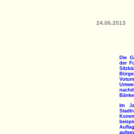
24.06.2013
Die G
der F
Sitz
Bürge
Votum
Umwe
nachd
Bänke
Im Ja
Stad
Kommu
beispi
Aufla
aufgew