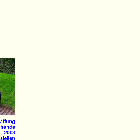
affung
echende
ß 2003
ziellen