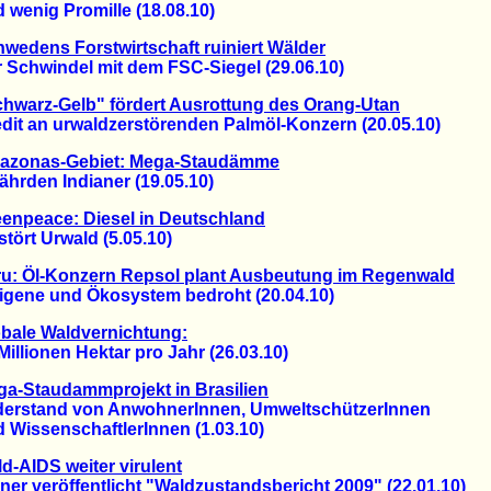
enig Promille (18.08.10)
wedens Forstwirtschaft ruiniert Wälder
chwindel mit dem FSC-Siegel (29.06.10)
hwarz-Gelb" fördert Ausrottung des Orang-Utan
t an urwaldzerstörenden Palmöl-Konzern (20.05.10)
azonas-Gebiet: Mega-Staudämme
rden Indianer (19.05.10)
enpeace: Diesel in Deutschland
ört Urwald (5.05.10)
u: Öl-Konzern Repsol plant Ausbeutung im Regenwald
ene und Ökosystem bedroht (20.04.10)
bale Waldvernichtung:
lionen Hektar pro Jahr (26.03.10)
a-Staudammprojekt in Brasilien
stand von AnwohnerInnen, UmweltschützerInnen
issenschaftlerInnen (1.03.10)
d-AIDS weiter virulent
 veröffentlicht "Waldzustandsbericht 2009" (22.01.10)