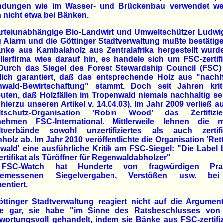
dungen wie im Wasser- und Brückenbau verwendet we
 nicht etwa bei Bänken.
arteiunabhängige Bio-Landwirt und Umweltschützer Ludwi
 Alarm und die Göttinger Stadtverwaltung mußte bestätig
nke aus Kambalaholz aus Zentralafrika hergestellt wurd
llerfirma wies darauf hin, es handele sich um FSC-zertifi
 Durch das Siegel des Forest Stewardship Council (FSC)
lich garantiert, daß das entsprechende Holz aus "nachha
nwald-Bewirtschaftung" stammt. Doch seit Jahren kriti
uten, daß Holzfällen im Tropenwald niemals nachhaltig se
 hierzu unseren Artikel v. 14.04.03). Im Jahr 2009 verließ a
tschutz-Organisation 'Robin Wood' das Zertifizie
nehmen FSC-International. Mittlerweile lehnen die m
tverbände sowohl unzertifiziertes als auch zertifiz
holz ab. Im Jahr 2010 veröffentlichte die Organisation 'Ret
ald' eine ausführliche Kritik am FSC-Siegel:
"Die Label 
rtifikat als Türöffner für Regenwaldabholzer"
d
FSC-Watch
hat Hunderte von fragwürdigen Prakt
gemessenen Siegelvergaben, Verstößen usw. be
ntiert.
öttinger Stadtverwaltung reagiert nicht auf die Argumen
rte gar, sie habe "im Sinne des Ratsbeschlusses von
wortungsvoll gehandelt, indem sie Bänke aus FSC-zertifi