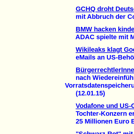
GCHQ droht Deuts
mit Abbruch der Con
BMW hacken kinder
ADAC spielte mit Mob
Wikileaks klagt Go
eMails an US-Behörde
BürgerrechtlerInn
nach Wiedereinführ
Vorratsdatenspeicher
(12.01.15)
Vodafone und US-
Tochter-Konzern erh
25 Millionen Euro En
"Schwarz-Rot" mit 