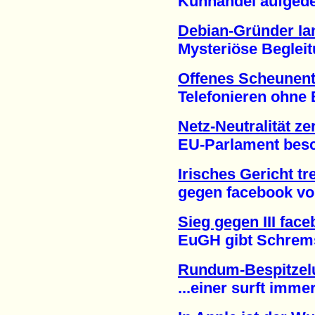
Kuhhandel aufgedeck
Debian-Gründer Ia
Mysteriöse Begleitu
Offenes Scheunent
Telefonieren ohne Be
Netz-Neutralität ze
EU-Parlament beschl
Irisches Gericht tr
gegen facebook vora
Sieg gegen III fac
EuGH gibt Schrems r
Rundum-Bespitzelu
...einer surft immer 