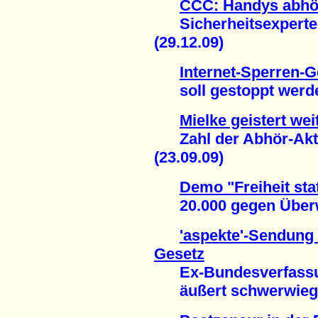
CCC: Handys abhör
Sicherheitsexperte 
(29.12.09)
Internet-Sperren-G
soll gestoppt werden
Mielke geistert we
Zahl der Abhör-Akti
(23.09.09)
Demo "Freiheit stat
20.000 gegen Überw
'aspekte'-Sendung 
Gesetz
Ex-Bundesverfassun
äußert schwerwiegen