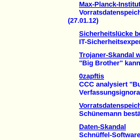
Max-Planck-Institut
Vorratsdatenspeicher
(27.01.12)
Sicherheitslücke b
IT-Sicherheitsexpert
Trojaner-Skandal w
"Big Brother" kann 
0zapftis
CCC analysiert "Bun
Verfassungsignoranz 
Vorratsdatenspeic
Schünemann bestätigt
Daten-Skandal
Schnüffel-Software i