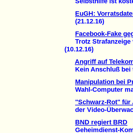
Selbsthilfe ist koste
EuGH: Vorratsdaten
(21.12.16)
Facebook-Fake ge
Trotz Strafanzeige v
(10.12.16)
Angriff auf Teleko
Kein Anschluß bei 90
Manipulation bei P
Wahl-Computer mache
"Schwarz-Rot" für
der Video-Überwachu
BND regiert BRD
Geheimdienst-Kompe