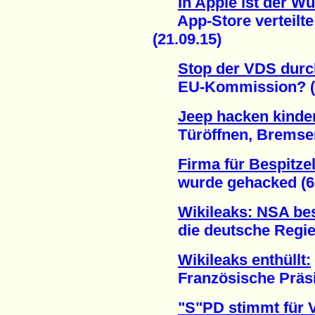
In Apple ist der W
App-Store verteilte
(21.09.15)
Stop der VDS durc
EU-Kommission? (1
Jeep hacken kinder
Türöffnen, Bremsen, 
Firma für Bespitze
wurde gehacked (6.
Wikileaks: NSA bes
die deutsche Regier
Wikileaks enthüllt:
Französische Präside
"S"PD stimmt für 