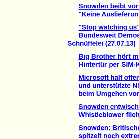
Snowden beibt vor
"Keine Auslieferung
"Stop watching us
Bundesweit Demos g
Schnüffelei (27.07.13)
Big Brother hört m
Hintertür per SIM-Ka
Microsoft half offe
und unterstützte 
beim Umgehen von Ve
Snowden entwisch
Whistleblower flieht
Snowden: Britisc
spitzelt noch extrem