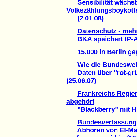
Sensibilität wächst 
Volkszählungsboykott
(2.01.08)
Datenschutz - meh
BKA speichert IP-Ad
15.000 in Berlin ge
Wie die Bundesweh
Daten über "rot-grün
(25.06.07)
Frankreichs Regie
abgehört
"Blackberry" mit Hin
Bundesverfassungs
Abhören von El-Mas