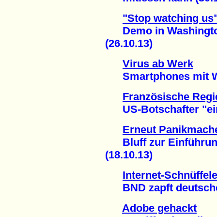
"Stop watching us
Demo in Washington f
(26.10.13)
Virus ab Werk
Smartphones mit Wi
Französische Regi
US-Botschafter "einb
Erneut Panikmach
Bluff zur Einführung
(18.10.13)
Internet-Schnüffele
BND zapft deutsche P
Adobe gehackt