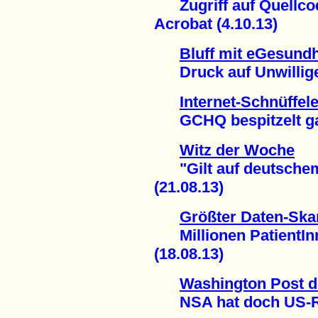
Zugriff auf Quellco
Acrobat (4.10.13)
Bluff mit eGesundh
Druck auf Unwillige 
Internet-Schnüffele
GCHQ bespitzelt gan
Witz der Woche
"Gilt auf deutschem
(21.08.13)
Größter Daten-Ska
Millionen PatientInn
(18.08.13)
Washington Post d
NSA hat doch US-Rec