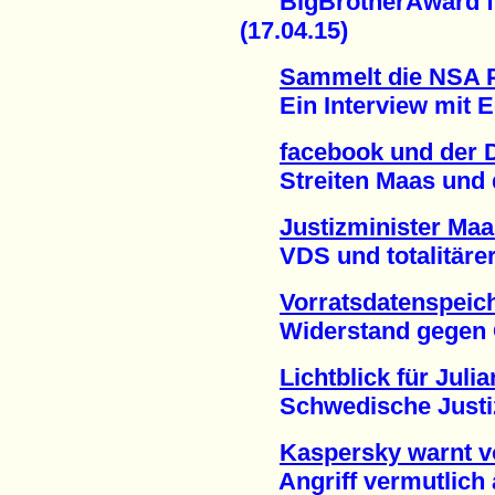
BigBrotherAward für
(17.04.15)
Sammelt die NSA 
Ein Interview mit E
facebook und der D
Streiten Maas und de
Justizminister Maa
VDS und totalitärer S
Vorratsdatenspeic
Widerstand gegen Gab
Lichtblick für Jul
Schwedische Justiz j
Kaspersky warnt vo
Angriff vermutlich a