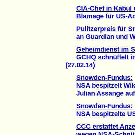
CIA-Chef in Kabul 
Blamage für US-Admi
Pulitzerpreis für
an Guardian und Was
Geheimdienst im 
GCHQ schnüffelt in 
(27.02.14)
Snowden-Fundus:
NSA bespitzelt Wik
Julian Assange auf T
Snowden-Fundus:
NSA bespitzelte US-A
CCC erstattet Anz
wegen NSA-Schnüffel