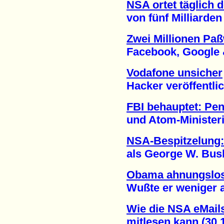
NSA ortet täglich 
von fünf Milliarden M
Zwei Millionen Paß
Facebook, Google & C
Vodafone unsicher
Hacker veröffentlich
FBI behauptet: Pe
und Atom-Ministeriu
NSA-Bespitzelung:
als George W. Bush 
Obama ahnungslo
Wußte er weniger als
Wie die NSA eMails
mitlesen kann (30.1