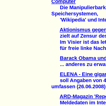
Computer
Die Manipulierbarkei
Speichersystemen,
'Wikipedia' und Inte
Aktionismus gegen
zielt auf Zensur des
Im Visier ist das le
für freie linke Nachr
Barack Obama und
... anderes zu erwart
ELENA - Eine giga
soll Angaben von 40 
umfassen (26.06.2008)
ARD-Magazin 'Repo
Meldedaten im Intern