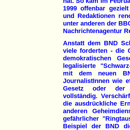
hat. So kam im Februa
1999 offenbar gezielt
und Redaktionen reno
unter anderen der BB
Nachrichtenagentur Re
Anstatt dem BND Sch
viele forderten - die
demokratischen Gese
legalisierte "Schwarz
mit dem neuen BND
JournalistInnen wie e
Gesetz oder der S
vollständig. Verschär
die ausdrückliche Er
anderen Geheimdiens
gefährlicher "Ringtau
Beispiel der BND di