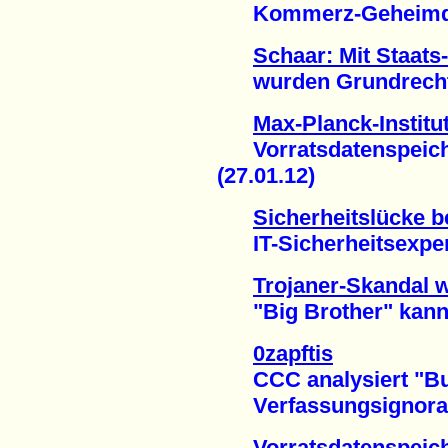
Kommerz-Geheimdien
Schaar: Mit Staats
wurden Grundrechte v
Max-Planck-Institut
Vorratsdatenspeicher
(27.01.12)
Sicherheitslücke b
IT-Sicherheitsexpert
Trojaner-Skandal w
"Big Brother" kann 
0zapftis
CCC analysiert "Bun
Verfassungsignoranz 
Vorratsdatenspeic