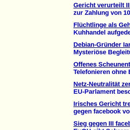
Gericht verurteilt I
zur Zahlung von 100.
Flüchtlinge als Ge
Kuhhandel aufgedeck
Debian-Gründer Ia
Mysteriöse Begleitu
Offenes Scheunent
Telefonieren ohne Be
Netz-Neutralität ze
EU-Parlament beschl
Irisches Gericht tr
gegen facebook vora
Sieg gegen III fac