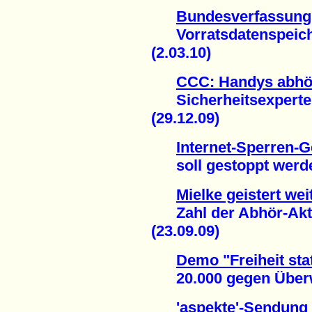
Bundesverfassungs
Vorratsdatenspeiche
(2.03.10)
CCC: Handys abhör
Sicherheitsexperte 
(29.12.09)
Internet-Sperren-G
soll gestoppt werden
Mielke geistert we
Zahl der Abhör-Akti
(23.09.09)
Demo "Freiheit stat
20.000 gegen Überw
'aspekte'-Sendung 