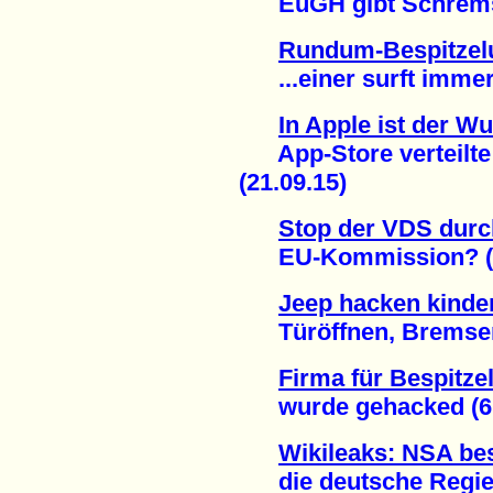
EuGH gibt Schrems r
Rundum-Bespitzelu
...einer surft immer 
In Apple ist der W
App-Store verteilte
(21.09.15)
Stop der VDS durc
EU-Kommission? (1
Jeep hacken kinder
Türöffnen, Bremsen, 
Firma für Bespitze
wurde gehacked (6.
Wikileaks: NSA bes
die deutsche Regier