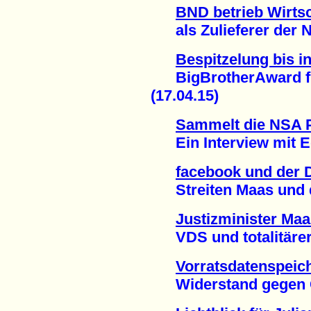
BND betrieb Wirts
als Zulieferer der N
Bespitzelung bis 
BigBrotherAward für
(17.04.15)
Sammelt die NSA 
Ein Interview mit E
facebook und der D
Streiten Maas und de
Justizminister Maa
VDS und totalitärer S
Vorratsdatenspeic
Widerstand gegen Gab