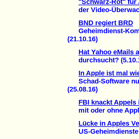
"Schwarz-Rot" für
der Video-Überwachu
BND regiert BRD
Geheimdienst-Kompe
(21.10.16)
Hat Yahoo eMails 
durchsucht? (5.10.
In Apple ist mal w
Schad-Software nutz
(25.08.16)
FBI knackt Appels 
mit oder ohne Apples
Lücke in Apples V
US-Geheimdienste un