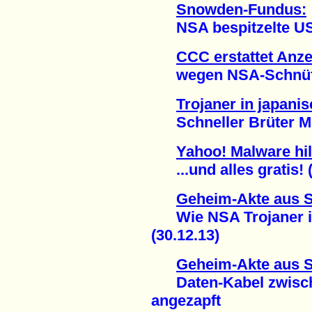
Snowden-Fundus:
NSA bespitzelte US-A
CCC erstattet Anz
wegen NSA-Schnüffel
Trojaner in japan
Schneller Brüter Mon
Yahoo! Malware hi
...und alles gratis! (
Geheim-Akte aus 
Wie NSA Trojaner in
(30.12.13)
Geheim-Akte aus 
Daten-Kabel zwisch
angezapft