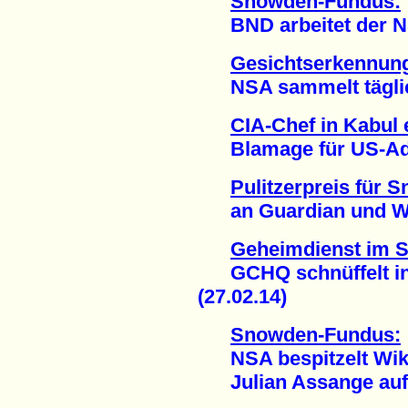
Snowden-Fundus:
BND arbeitet der NSA 
Gesichtserkennung
NSA sammelt täglich 
CIA-Chef in Kabul 
Blamage für US-Admi
Pulitzerpreis für
an Guardian und Was
Geheimdienst im 
GCHQ schnüffelt in 
(27.02.14)
Snowden-Fundus:
NSA bespitzelt Wik
Julian Assange auf T