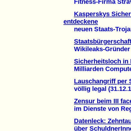
Fitness-Firma Strava
Kasperskys Sicher
entdeckene
neuen Staats-Trojane
Staatsbürgerschaf
Wikileaks-Gründer sit
Sicherheitsloch in 
Milliarden Computer 
Lauschangriff per
völlig legal (31.12.1
Zensur beim III fa
im Dienste von Regi
Datenleck: Zehnta
über SchuldnerInnen 