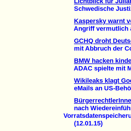
Lichtblick für Jul
Schwedische Justiz j
Kaspersky warnt vo
Angriff vermutlich a
GCHQ droht Deuts
mit Abbruch der Con
BMW hacken kinder
ADAC spielte mit Mob
Wikileaks klagt Go
eMails an US-Behörde
BürgerrechtlerInn
nach Wiedereinführ
Vorratsdatenspeicher
(12.01.15)