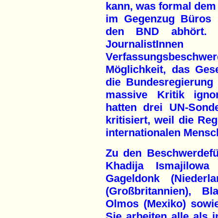
kann, was formal dem
im Gegenzug Büros d
den BND abhört. 
JournalistIn
Verfassungsbeschw
Möglichkeit, das Ge
die Bundesregierung
massive Kritik igno
hatten drei UN-Sonde
kritisiert, weil die R
internationalen Mensc
Zu den Beschwerdefüh
Khadija Ismajilowa
Gageldonk (Niederla
(Großbritannien), B
Olmos (Mexiko) sowi
Sie arbeiten alle als 