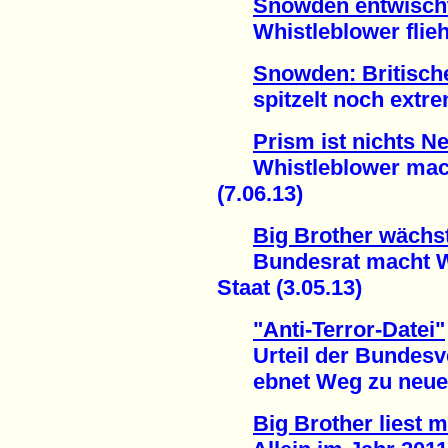
Snowden entwisch
Whistleblower flieht
Snowden: Britisc
spitzelt noch extrem
Prism ist nichts N
Whistleblower macht
(7.06.13)
Big Brother wächs
Bundesrat macht Weg
Staat (3.05.13)
"Anti-Terror-Datei"
Urteil der Bundesve
ebnet Weg zu neuer 
Big Brother liest m