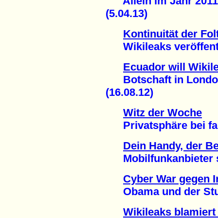
Allein im Jahr 2011:
(5.04.13)
Kontinuität der Fol
Wikileaks veröffentl
Ecuador will Wiki
Botschaft in London 
(16.08.12)
Witz der Woche
Privatsphäre bei fac
Dein Handy, der 
Mobilfunkanbieter spe
Cyber War gegen I
Obama und der Stux
Wikileaks blamiert 