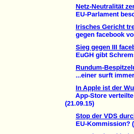
Netz-Neutralität ze
EU-Parlament beschl
Irisches Gericht tr
gegen facebook vora
Sieg gegen III fac
EuGH gibt Schrems r
Rundum-Bespitzelu
...einer surft immer 
In Apple ist der W
App-Store verteilte
(21.09.15)
Stop der VDS durc
EU-Kommission? (1