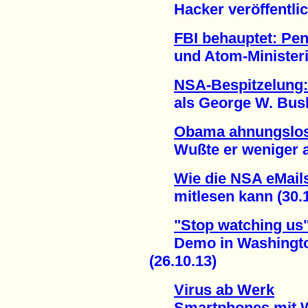
Hacker veröffentlich
FBI behauptet: Pe
und Atom-Ministeriu
NSA-Bespitzelung:
als George W. Bush 
Obama ahnungslo
Wußte er weniger als
Wie die NSA eMails
mitlesen kann (30.1
"Stop watching us
Demo in Washington f
(26.10.13)
Virus ab Werk
Smartphones mit Wi