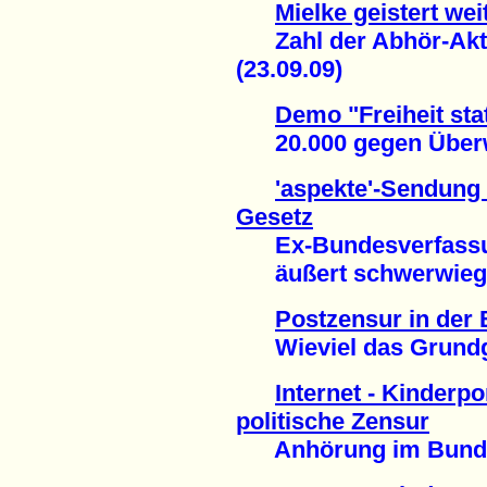
Mielke geistert we
Zahl der Abhör-Akti
(23.09.09)
Demo "Freiheit stat
20.000 gegen Überw
'aspekte'-Sendung 
Gesetz
Ex-Bundesverfassun
äußert schwerwiegen
Postzensur in der
Wieviel das Grundges
Internet - Kinderp
politische Zensur
Anhörung im Bundes