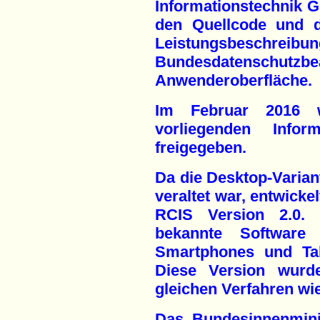
Informationstechnik 
den Quellcode und d
Leistungsbe
Bundesdatenschut
Anwenderoberfläche.
Im Februar 2016 
vorliegenden Info
freigegeben.
Da die Desktop-Variant
veraltet war, entwicke
RCIS Version 2.0. 
bekannte Software
Smartphones und Tab
Diese Version wurd
gleichen Verfahren wi
Das Bundesinnenmini