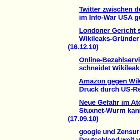
Twitter zwischen d
im Info-War USA gege
Londoner Gericht s
Wikileaks-Gründer A
(16.12.10)
Online-Bezahlserv
schneidet Wikileaks 
Amazon gegen Wik
Druck durch US-Regi
Neue Gefahr im At
Stuxnet-Wurm kann I
(17.09.10)
google und Zensur
Deutschland weit vo