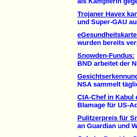
als Kämpferin gegen
Trojaner Havex ka
und Super-GAU ausl
eGesundheitskarte:
wurden bereits verpu
Snowden-Fundus:
BND arbeitet der NSA 
Gesichtserkennung
NSA sammelt täglich 
CIA-Chef in Kabul 
Blamage für US-Admi
Pulitzerpreis für
an Guardian und Was