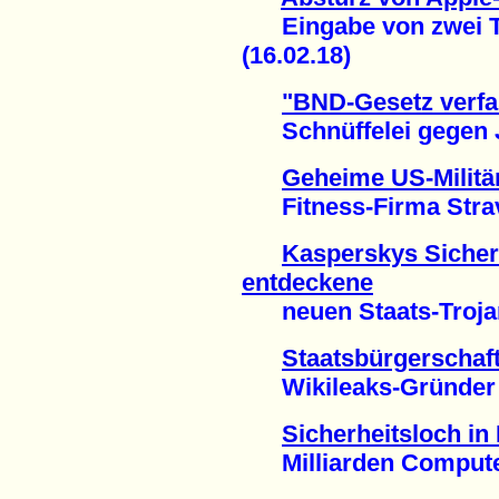
Eingabe von zwei Te
(16.02.18)
"BND-Gesetz verfa
Schnüffelei gegen Jo
Geheime US-Militä
Fitness-Firma Strava
Kasperskys Sicher
entdeckene
neuen Staats-Trojane
Staatsbürgerschaf
Wikileaks-Gründer sit
Sicherheitsloch in 
Milliarden Computer 