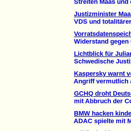
Streiten Maas und de
Justizminister Maa
VDS und totalitärer S
Vorratsdatenspeic
Widerstand gegen Gab
Lichtblick für Jul
Schwedische Justiz j
Kaspersky warnt vo
Angriff vermutlich a
GCHQ droht Deuts
mit Abbruch der Con
BMW hacken kinder
ADAC spielte mit Mob