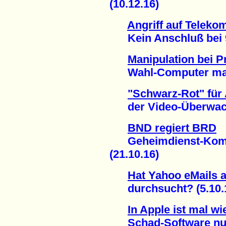
(10.12.16)
Angriff auf Teleko
Kein Anschluß bei 90
Manipulation bei P
Wahl-Computer mache
"Schwarz-Rot" für
der Video-Überwachu
BND regiert BRD
Geheimdienst-Kompe
(21.10.16)
Hat Yahoo eMails 
durchsucht? (5.10.
In Apple ist mal w
Schad-Software nutz