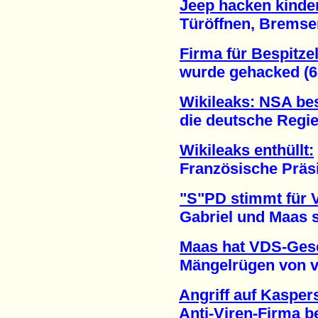
Jeep hacken kinder
Türöffnen, Bremsen, 
Firma für Bespitze
wurde gehacked (6.
Wikileaks: NSA bes
die deutsche Regier
Wikileaks enthüllt:
Französische Präside
"S"PD stimmt für 
Gabriel und Maas set
Maas hat VDS-Gese
Mängelrügen von viel
Angriff auf Kasper
Anti-Viren-Firma beri