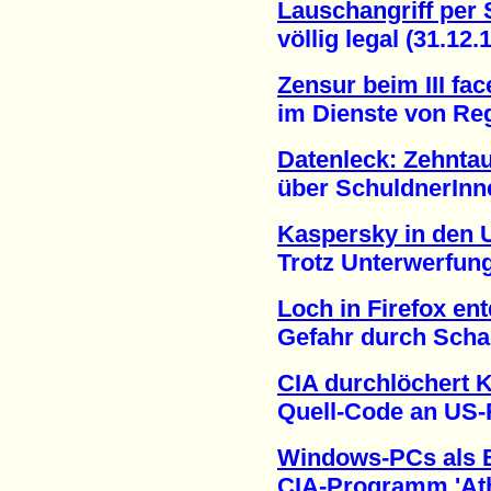
Lauschangriff per
völlig legal (31.12.1
Zensur beim III fa
im Dienste von Regi
Datenleck: Zehnta
über SchuldnerInnen 
Kaspersky in den 
Trotz Unterwerfung a
Loch in Firefox en
Gefahr durch Schad-
CIA durchlöchert 
Quell-Code an US-Re
Windows-PCs als B
CIA-Programm 'Athena