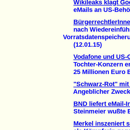
Wikileaks klagt Go
eMails an US-Behörde
BürgerrechtlerInn
nach Wiedereinführ
Vorratsdatenspeicher
(12.01.15)
Vodafone und US-
Tochter-Konzern erh
25 Millionen Euro En
"Schwarz-Rot" mit 
Angeblicher Zweck: 
BND liefert eMail-
Steinmeier wußte Be
Merkel inszeniert s