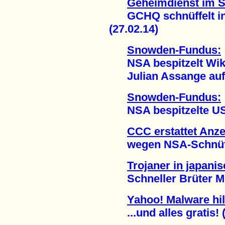
Geheimdienst im 
GCHQ schnüffelt in 
(27.02.14)
Snowden-Fundus:
NSA bespitzelt Wik
Julian Assange auf T
Snowden-Fundus:
NSA bespitzelte US-A
CCC erstattet Anz
wegen NSA-Schnüffel
Trojaner in japan
Schneller Brüter Mon
Yahoo! Malware hi
...und alles gratis! (