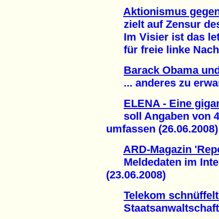
Aktionismus gegen
zielt auf Zensur des
Im Visier ist das le
für freie linke Nachr
Barack Obama und
... anderes zu erwart
ELENA - Eine giga
soll Angaben von 40 
umfassen (26.06.2008)
ARD-Magazin 'Repo
Meldedaten im Intern
(23.06.2008)
Telekom schnüffelt
Staatsanwaltschaft er