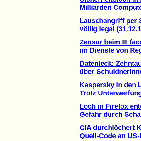
Milliarden Computer 
Lauschangriff per
völlig legal (31.12.1
Zensur beim III fa
im Dienste von Regi
Datenleck: Zehnta
über SchuldnerInnen 
Kaspersky in den 
Trotz Unterwerfung a
Loch in Firefox en
Gefahr durch Schad-
CIA durchlöchert 
Quell-Code an US-Re