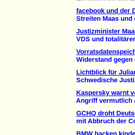
facebook und der D
Streiten Maas und de
Justizminister Maa
VDS und totalitärer S
Vorratsdatenspeic
Widerstand gegen Gab
Lichtblick für Jul
Schwedische Justiz j
Kaspersky warnt vo
Angriff vermutlich a
GCHQ droht Deuts
mit Abbruch der Con
BMW hacken kinder