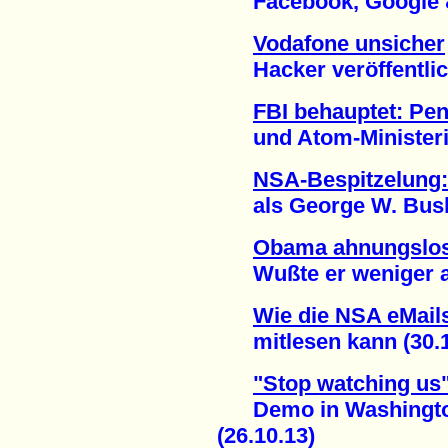
Facebook, Google & C
Vodafone unsicher
Hacker veröffentlich
FBI behauptet: Pe
und Atom-Ministeriu
NSA-Bespitzelung:
als George W. Bush 
Obama ahnungslo
Wußte er weniger als
Wie die NSA eMails
mitlesen kann (30.1
"Stop watching us
Demo in Washington f
(26.10.13)