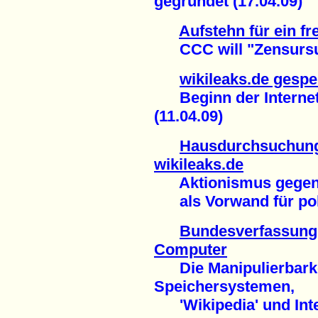
gegründet (17.04.09)
Aufstehn für ein fr
CCC will "Zensursul
wikileaks.de gespe
Beginn der Internet
(11.04.09)
Hausdurchsuchung
wikileaks.de
Aktionismus gegen 
als Vorwand für poli
Bundesverfassungs
Computer
Die Manipulierbarkei
Speichersystemen,
'Wikipedia' und Inte