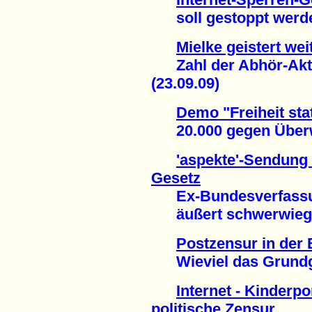
soll gestoppt werden
Mielke geistert we
Zahl der Abhör-Akti
(23.09.09)
Demo "Freiheit stat
20.000 gegen Überw
'aspekte'-Sendung 
Gesetz
Ex-Bundesverfassun
äußert schwerwiegen
Postzensur in der
Wieviel das Grundges
Internet - Kinderp
politische Zensur