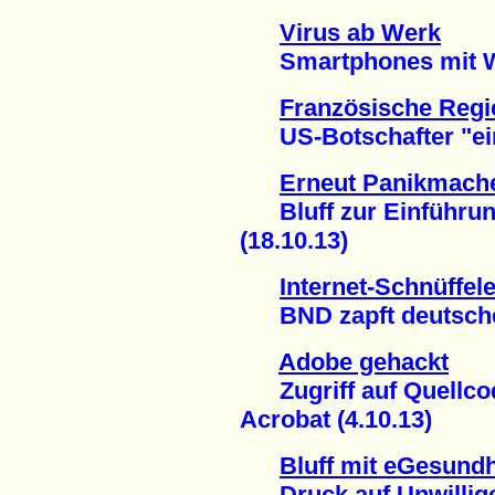
Virus ab Werk
Smartphones mit Wi
Französische Regi
US-Botschafter "einb
Erneut Panikmach
Bluff zur Einführung
(18.10.13)
Internet-Schnüffele
BND zapft deutsche P
Adobe gehackt
Zugriff auf Quellco
Acrobat (4.10.13)
Bluff mit eGesundh
Druck auf Unwillige 