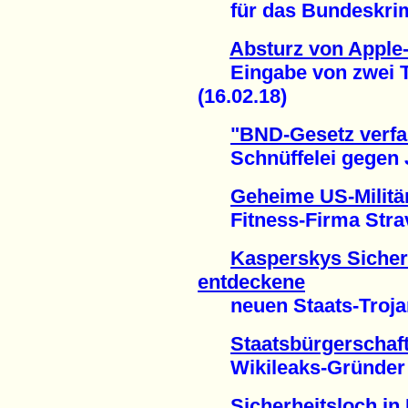
für das Bundeskrimi
Absturz von Apple
Eingabe von zwei Te
(16.02.18)
"BND-Gesetz verfa
Schnüffelei gegen Jo
Geheime US-Militä
Fitness-Firma Strava
Kasperskys Sicher
entdeckene
neuen Staats-Trojane
Staatsbürgerschaf
Wikileaks-Gründer sit
Sicherheitsloch in 