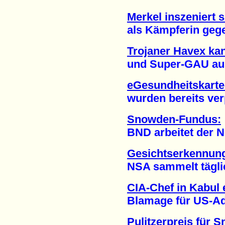
Merkel inszeniert s
als Kämpferin gegen
Trojaner Havex ka
und Super-GAU ausl
eGesundheitskarte:
wurden bereits verpu
Snowden-Fundus:
BND arbeitet der NSA 
Gesichtserkennung
NSA sammelt täglich 
CIA-Chef in Kabul 
Blamage für US-Admi
Pulitzerpreis für