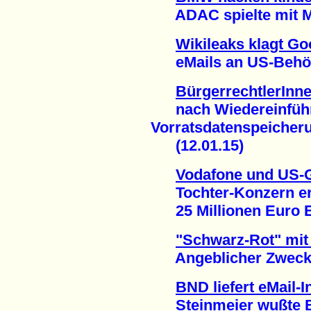
ADAC spielte mit Mob
Wikileaks klagt Go
eMails an US-Behörde
BürgerrechtlerInn
nach Wiedereinführ
Vorratsdatenspeicher
(12.01.15)
Vodafone und US-
Tochter-Konzern erh
25 Millionen Euro En
"Schwarz-Rot" mit 
Angeblicher Zweck: 
BND liefert eMail-
Steinmeier wußte Be