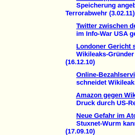
Speicherung angebl
Terrorabwehr (3.02.11)
Twitter zwischen d
im Info-War USA gege
Londoner Gericht s
Wikileaks-Gründer A
(16.12.10)
Online-Bezahlserv
schneidet Wikileaks 
Amazon gegen Wik
Druck durch US-Regi
Neue Gefahr im At
Stuxnet-Wurm kann I
(17.09.10)