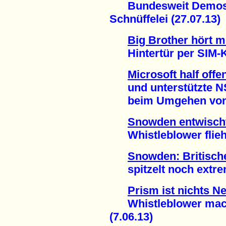
Bundesweit Demos g
Schnüffelei (27.07.13)
Big Brother hört m
Hintertür per SIM-Ka
Microsoft half offe
und unterstützte 
beim Umgehen von Ve
Snowden entwisch
Whistleblower flieht
Snowden: Britisc
spitzelt noch extrem
Prism ist nichts N
Whistleblower macht
(7.06.13)