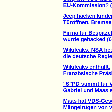
EU-Kommission? (1
Jeep hacken kinder
Türöffnen, Bremsen, 
Firma für Bespitze
wurde gehacked (6.
Wikileaks: NSA bes
die deutsche Regier
Wikileaks enthüllt:
Französische Präside
"S"PD stimmt für 
Gabriel und Maas set
Maas hat VDS-Gese
Mängelrügen von viel