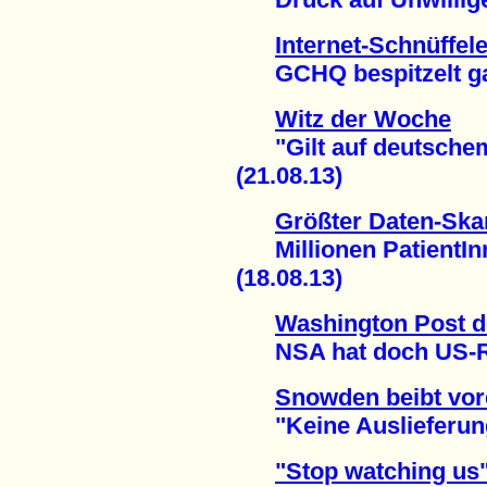
Internet-Schnüffele
GCHQ bespitzelt gan
Witz der Woche
"Gilt auf deutschem
(21.08.13)
Größter Daten-Ska
Millionen PatientInn
(18.08.13)
Washington Post d
NSA hat doch US-Rec
Snowden beibt vor
"Keine Auslieferung
"Stop watching us