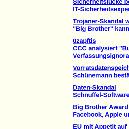
Sicherheitslücke b
IT-Sicherheitsexpert
Trojaner-Skandal w
"Big Brother" kann 
0zapftis
CCC analysiert "Bun
Verfassungsignoranz 
Vorratsdatenspeic
Schünemann bestätigt
Daten-Skandal
Schnüffel-Software i
Big Brother Award 
Facebook, Apple und
EU mit Appetit auf