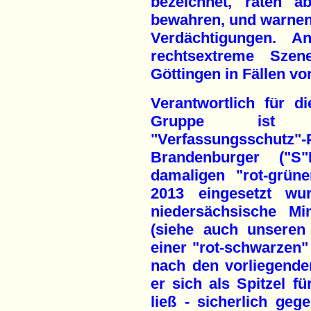
bezeichnet, raten a
bewahren, und warnen
Verdächtigungen. An
rechtsextreme Szen
Göttingen in Fällen vo
Verantwortlich für d
Gruppe ist di
"Verfassungssch
Brandenburger ("S"
damaligen "rot-grün
2013 eingesetzt wur
niedersächsische Mi
(siehe auch unsere
einer "rot-schwarzen"
nach den vorliegenden
er sich als Spitzel 
ließ - sicherlich ge