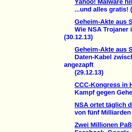
Yahoo! Malware hi
...und alles gratis! (
Geheim-Akte aus 
Wie NSA Trojaner in
(30.12.13)
Geheim-Akte aus 
Daten-Kabel zwisch
angezapft
(29.12.13)
CCC-Kongress in
Kampf gegen Geheim
NSA ortet täglich 
von fünf Milliarden M
Zwei Millionen Paß