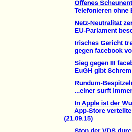
Offenes Scheunent
Telefonieren ohne Be
Netz-Neutralität ze
EU-Parlament beschl
Irisches Gericht tr
gegen facebook vora
Sieg gegen III fac
EuGH gibt Schrems r
Rundum-Bespitzelu
...einer surft immer 
In Apple ist der W
App-Store verteilte
(21.09.15)
Stop der VDS durc