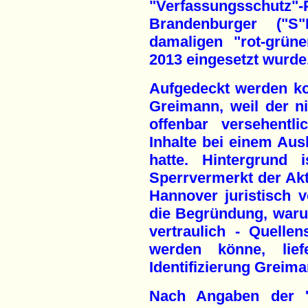
"Verfassungssch
Brandenburger ("S"
damaligen "rot-grün
2013 eingesetzt wurde
Aufgedeckt werden kon
Greimann, weil der n
offenbar versehentl
Inhalte bei einem Au
hatte. Hintergrund 
Sperrvermerkt der Ak
Hannover juristisch 
die Begründung, waru
vertraulich - Quelle
werden könne, lief
Identifizierung Greima
Nach Angaben der 'B