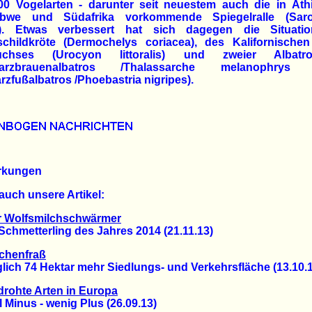
00 Vogelarten - darunter seit neuestem auch die in Äth
bwe und Südafrika vorkommende Spiegelralle (Saro
i). Etwas verbessert hat sich dagegen die Situati
schildkröte (Dermochelys coriacea), des Kalifornischen 
uchses (Urocyon littoralis) und zweier Albatro
warzbrauenalbatros /Thalassarche melanophrys 
zfußalbatros /Phoebastria nigripes).
rkungen
auch unsere Artikel:
r Wolfsmilchschwärmer
hmetterling des Jahres 2014 (21.11.13)
chenfraß
h 74 Hektar mehr Siedlungs- und Verkehrsfläche (13.10.1
rohte Arten in Europa
inus - wenig Plus (26.09.13)