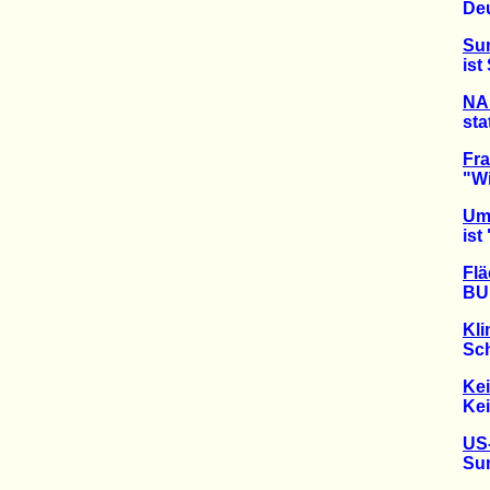
Deuts
Sum
ist Sc
NA
statt
Fr
"Wie K
Umw
ist "
Flä
BUND 
Kl
Schne
Kei
Kein S
US-
Sumat