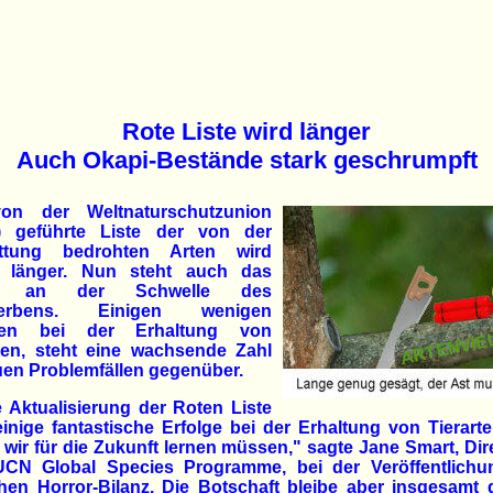
Rote Liste wird länger
Auch Okapi-Bestände stark geschrumpft
on der Weltnaturschutzunion
) geführte Liste der von der
ttung bedrohten Arten wird
 länger. Nun steht auch das
i an der Schwelle des
terbens. Einigen wenigen
lgen bei der Erhaltung von
rten, steht eine wachsende Zahl
uen Problemfällen gegenüber.
 Aktualisierung der Roten Liste
einige fantastische Erfolge bei der Erhaltung von Tierart
wir für die Zukunft lernen müssen," sagte Jane Smart, Dir
UCN Global Species Programme, bei der Veröffentlichu
chen Horror-Bilanz. Die Botschaft bleibe aber insgesamt 