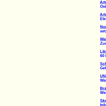
Art
Oster
Art
Elefa
Nor
setzt 
Wal
Zusta
Lib
60 Pro
Sc
Gefäh
UN-
Walbe
Bra
Weg in
Skr
Infor