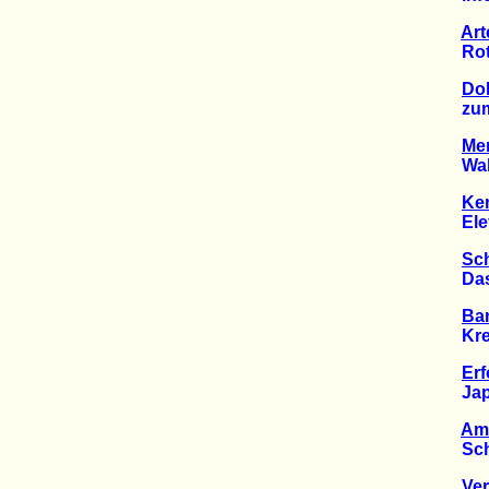
Art
Rote L
Doh
zum V
Mer
Wald-
Ken
Elefa
Sch
Das M
Ban
Kredi
Erf
Japani
Am
Schle
Ver