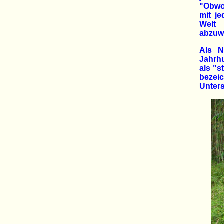
"Obwoh
mit j
Welt 
abzuw
Als N
Jahrhu
als "s
bezei
Unter