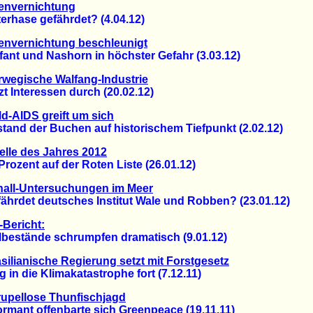
envernichtung
hase gefährdet? (4.04.12)
envernichtung beschleunigt
nt und Nashorn in höchster Gefahr (3.03.12)
wegische Walfang-Industrie
Interessen durch (20.02.12)
d-AIDS greift um sich
nd der Buchen auf historischem Tiefpunkt (2.02.12)
elle des Jahres 2012
zent auf der Roten Liste (26.01.12)
hall-Untersuchungen im Meer
rdet deutsches Institut Wale und Robben? (23.01.12)
Bericht:
stände schrumpfen dramatisch (9.01.12)
silianische Regierung setzt mit Forstgesetz
 die Klimakatastrophe fort (7.12.11)
upellose Thunfischjagd
mant offenbarte sich Greenpeace (19.11.11)