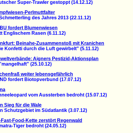
cher Super-Trawler gestoppt (14.12.12)
pfwiesen-Perlmuttfalter
hmetterling des Jahres 2013 (22.11.12)
BU fordert Blumenwiesen
 Englischem Rasen (6.11.12)
ankfurt: Beinahe-Zusammenstoß mit Kranichen
onfetti durch die Luft gewirbelt" (5.11.12)
eltverbände: Aigners Pestizid-Aktionsplan
mangelhaft" (25.10.12)
chenfraß weiter lebensgefährlich
fordert Biotopverbund (17.07.12)
ima
eleopard vom Aussterben bedroht (15.07.12)
n Sieg für die Wale
chutzgebiet im Südatlantik (3.07.12)
Fast-Food-Kette zerstört Regenwald
ra-Tiger bedroht (24.05.12)