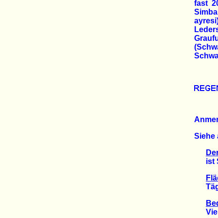
fast 2
Simba
ayres
Leder
Grauf
(Sch
Schwar
Anme
Siehe 
De
ist Sc
Flä
Täglic
Bed
Viel M