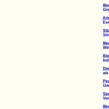
Ill
Green
Art
Esoter
Sit
Streit
Ill
Wirft 
Bie
Indust
Dem
als in
Pes
Umwel
Spe
Vom A
Ill