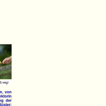
en, von
ektorin
ng der
düster: