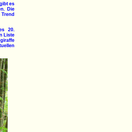
gibt es
n. Die
 Trend
es 20.
n Liste
giraffe
uellen