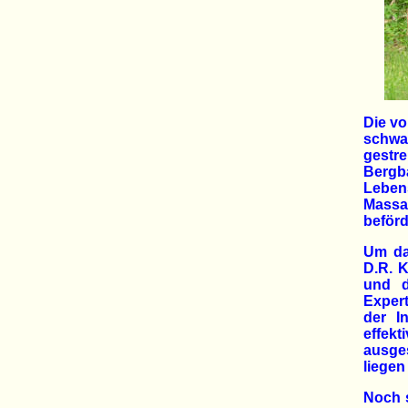
Die vo
schwa
gestre
Bergb
Lebens
Massak
beförd
Um da
D.R. 
und d
Expert
der I
effek
ausges
liegen
Noch s