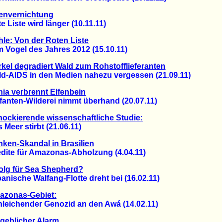
envernichtung
iste wird länger (10.11.11)
le: Von der Roten Liste
ogel des Jahres 2012 (15.10.11)
kel degradiert Wald zum Rohstofflieferanten
AIDS in den Medien nahezu vergessen (21.09.11)
ia verbrennt Elfenbein
nten-Wilderei nimmt überhand (20.07.11)
ockierende wissenschaftliche Studie:
eer stirbt (21.06.11)
ken-Skandal in Brasilien
te für Amazonas-Abholzung (4.04.11)
olg für Sea Shepherd?
sche Walfang-Flotte dreht bei (16.02.11)
azonas-Gebiet:
ichender Genozid an den Awá (14.02.11)
geblicher Alarm