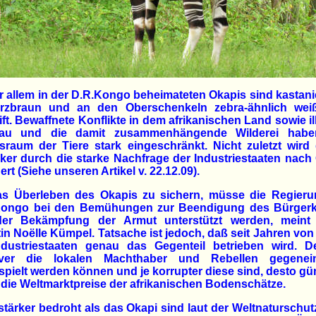
r allem in der D.R.Kongo beheimateten Okapis sind kastani
rzbraun und an den Oberschenkeln zebra-ähnlich wei
ift. Bewaffnete Konflikte in dem afrikanischen Land sowie il
au und die damit zusammenhängende Wilderei hab
raum der Tiere stark eingeschränkt. Nicht zuletzt wird
er durch die starke Nachfrage der Industriestaaten nach
ert (Siehe unseren Artikel v. 22.12.09).
s Überleben des Okapis zu sichern, müsse die Regieru
Kongo bei den Bemühungen zur Beendigung des Bürgerk
er Bekämpfung der Armut unterstützt werden, meint
in Noëlle Kümpel. Tatsache ist jedoch, daß seit Jahren von
ndustriestaaten genau das Gegenteil betrieben wird. D
tiver die lokalen Machthaber und Rebellen gegenei
pielt werden können und je korrupter diese sind, desto gü
 die Weltmarktpreise der afrikanischen Bodenschätze.
tärker bedroht als das Okapi sind laut der Weltnaturschu