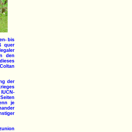
en- bis
ß quer
legaler
en den
 dieses
 Coltan
ng der
rieges
 IUCN-
 Seiten
enn je
nander
nstiger
tzunion