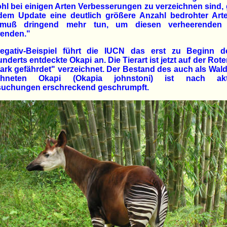
l bei einigen Arten Verbesserungen zu verzeichnen sind, 
edem Update eine deutlich größere Anzahl bedrohter Arte
muß dringend mehr tun, um diesen verheerenden
enden."
egativ-Beispiel führt die IUCN das erst zu Beginn d
nderts entdeckte Okapi an. Die Tierart ist jetzt auf der Rote
tark gefährdet" verzeichnet. Der Bestand des auch als Wald
chneten Okapi (Okapia johnstoni) ist nach akt
suchungen erschreckend geschrumpft.