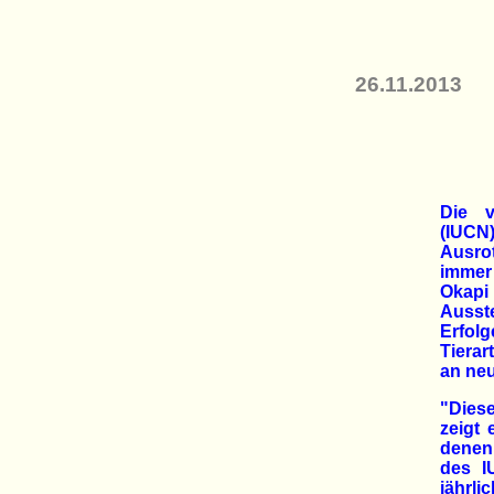
26.11.2013
Die v
(IUCN
Ausro
immer
Okap
Auss
Erfo
Tiera
an ne
"Diese
zeigt 
denen 
des I
jährli