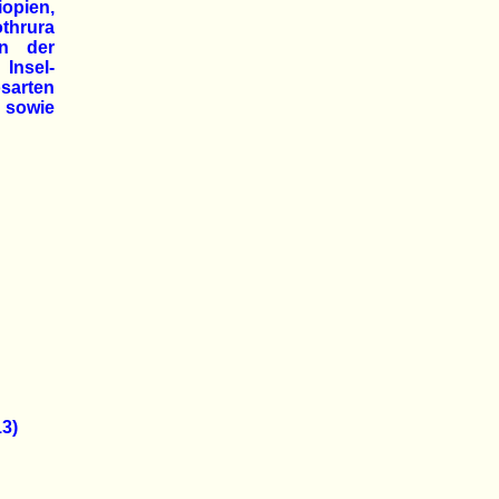
iopien,
thrura
on der
Insel-
sarten
sowie
3)