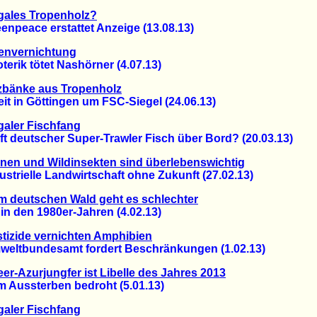
egales Tropenholz?
peace erstattet Anzeige (13.08.13)
envernichtung
ik tötet Nashörner (4.07.13)
zbänke aus Tropenholz
 in Göttingen um FSC-Siegel (24.06.13)
egaler Fischfang
deutscher Super-Trawler Fisch über Bord? (20.03.13)
nen und Wildinsekten sind überlebenswichtig
rielle Landwirtschaft ohne Zukunft (27.02.13)
 deutschen Wald geht es schlechter
 den 1980er-Jahren (4.02.13)
tizide vernichten Amphibien
tbundesamt fordert Beschränkungen (1.02.13)
er-Azurjungfer ist Libelle des Jahres 2013
ussterben bedroht (5.01.13)
egaler Fischfang