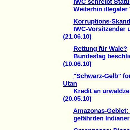
IWC schreibt Statu
Weiterhin illegaler W
Korruptions-Skand
IWC-Vorsitzender un
(21.06.10)
Rettung für Wale?
Bundestag beschließ
(10.06.10)
"Schwarz-Gelb" fö
Utan
Kredit an urwaldzer
(20.05.10)
Amazonas-Gebiet
gefährden Indianer (