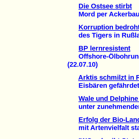
Die Ostsee stirbt
Mord per Ackerbau u
Korruption bedroh
des Tigers in Rußlan
BP lernresistent
Offshore-Ölbohrung 
(22.07.10)
Arktis schmilzt in
Eisbären gefährdet 
Wale und Delphine 
unter zunehmendem 
Erfolg der Bio-Lan
mit Artenvielfalt stat