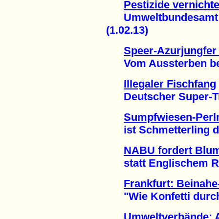
Pestizide vernich
Umweltbundesamt fo
(1.02.13)
Speer-Azurjungfer 
Vom Aussterben bedr
Illegaler Fischfang
Deutscher Super-Traw
Sumpfwiesen-Perlm
ist Schmetterling de
NABU fordert Blu
statt Englischem Ra
Frankfurt: Beinah
"Wie Konfetti durch d
Umweltverbände: A