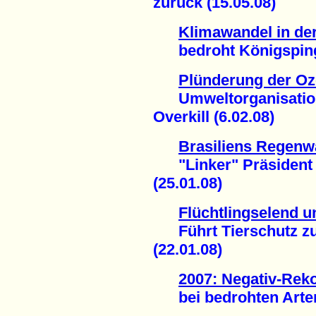
zurück (15.05.08)
Klimawandel in der
bedroht Königspingu
Plünderung der Oz
Umweltorganisation
Overkill (6.02.08)
Brasiliens Regenwa
"Linker" Präsident L
(25.01.08)
Flüchtlingselend 
Führt Tierschutz z
(22.01.08)
2007: Negativ-Rek
bei bedrohten Arten 