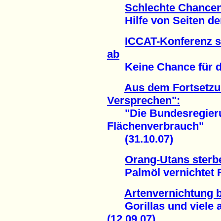
Schlechte Chancen 
Hilfe von Seiten der 
ICCAT-Konferenz s
ab
Keine Chance für den
Aus dem Fortsetz
Versprechen":
"Die Bundesregierun
Flächenverbrauch"
(31.10.07)
Orang-Utans sterbe
Palmöl vernichtet Re
Artenvernichtung 
Gorillas und viele a
(12.09.07)