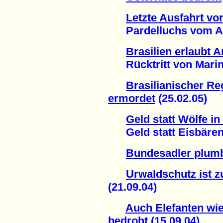
Letzte Ausfahrt v
Pardelluchs vom Aus
Brasilien erlaubt 
Rücktritt von Marina 
Brasilianischer R
ermordet
(25.02.05)
Geld statt Wölfe i
Geld statt Eisbären 
Bundesadler plu
Urwaldschutz ist 
(21.09.04)
Auch Elefanten wi
bedroht
(15.09.04)