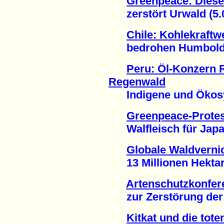
Greenpeace: Diese
zerstört Urwald (5.0
Chile: Kohlekraftw
bedrohen Humboldt-P
Peru: Öl-Konzern 
Regenwald
Indigene und Ökosys
Greenpeace-Protes
Walfleisch für Japan
Globale Waldverni
13 Millionen Hektar 
Artenschutzkonfer
zur Zerstörung der L
Kitkat und die tot