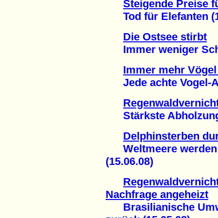
Steigende Preise f
Tod für Elefanten (1
Die Ostsee stirbt
Immer weniger Schwe
Immer mehr Vögel 
Jede achte Vogel-Art
Regenwaldvernich
Stärkste Abholzung i
Delphinsterben du
Weltmeere werden ve
(15.06.08)
Regenwaldvernich
Nachfrage angeheizt
Brasilianische Umwelt