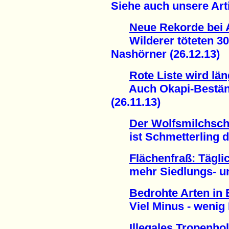
Siehe auch unsere Arti
Neue Rekorde bei 
Wilderer töteten 30.
Nashörner (26.12.13)
Rote Liste wird lä
Auch Okapi-Beständ
(26.11.13)
Der Wolfsmilchsc
ist Schmetterling de
Flächenfraß: Tägli
mehr Siedlungs- und 
Bedrohte Arten in
Viel Minus - wenig P
Illegales Tropenho