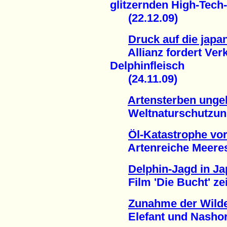
glitzernden High-Tech
(22.12.09)
Druck auf die japa
Allianz fordert Verk
Delphinfleisch
(24.11.09)
Artensterben unge
Weltnaturschutzunion
Öl-Katastrophe vor
Artenreiche Meeresre
Delphin-Jagd in Ja
Film 'Die Bucht' zeig
Zunahme der Wilde
Elefant und Nashorn 