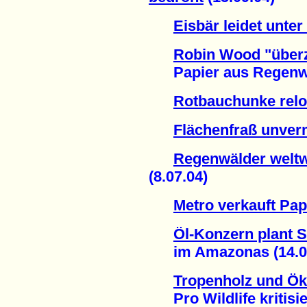
Eisbär leidet unter
Robin Wood "überz
Papier aus Regenwald
Rotbauchunke rel
Flächenfraß unver
Regenwälder weltwe
(8.07.04)
Metro verkauft Pap
Öl-Konzern plant S
im Amazonas (14.05
Tropenholz und Ö
Pro Wildlife kritisier