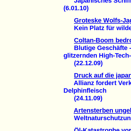
Japanisches Schiff 
(6.01.10)
Groteske Wolfs-Ja
Kein Platz für wilde 
Coltan-Boom bedro
Blutige Geschäfte - 
glitzernden High-Tech
(22.12.09)
Druck auf die japa
Allianz fordert Verk
Delphinfleisch
(24.11.09)
Artensterben unge
Weltnaturschutzunion
Öl-Katastrophe vor