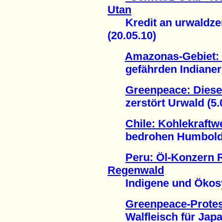
Utan
Kredit an urwaldzer
(20.05.10)
Amazonas-Gebiet
gefährden Indianer (
Greenpeace: Diese
zerstört Urwald (5.0
Chile: Kohlekraftw
bedrohen Humboldt-P
Peru: Öl-Konzern 
Regenwald
Indigene und Ökosys
Greenpeace-Protes
Walfleisch für Japan