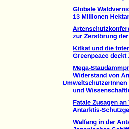
Globale Waldverni
13 Millionen Hektar 
Artenschutzkonfer
zur Zerstörung der L
Kitkat und die tot
Greenpeace deckt Z
Mega-Staudammproj
Widerstand von Anw
UmweltschützerInnen
und Wissenschaftler
Fatale Zusagen an 
Antarktis-Schutzgebi
Walfang in der Ant