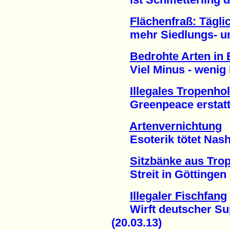
Flächenfraß: Tägli
mehr Siedlungs- und 
Bedrohte Arten in
Viel Minus - wenig P
Illegales Tropenho
Greenpeace erstattet
Artenvernichtung
Esoterik tötet Nashö
Sitzbänke aus Tro
Streit in Göttingen 
Illegaler Fischfang
Wirft deutscher Sup
(20.03.13)