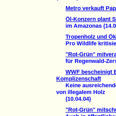
Metro verkauft Pap
Öl-Konzern plant S
im Amazonas (14.05
Tropenholz und Ö
Pro Wildlife kritisier
"Rot-Grün" mitvera
für Regenwald-Zerstö
WWF bescheinigt 
Komplizenschaft
Keine ausreichende
von illegalem Holz
(10.04.04)
"Rot-Grün" mitsch