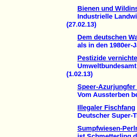
Bienen und Wildin
Industrielle Landwir
(27.02.13)
Dem deutschen Wal
als in den 1980er-Ja
Pestizide vernich
Umweltbundesamt fo
(1.02.13)
Speer-Azurjungfer 
Vom Aussterben bedr
Illegaler Fischfang
Deutscher Super-Traw
Sumpfwiesen-Perlm
ist Schmetterling de