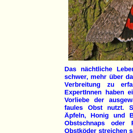
Das nächtliche Leb
schwer, mehr über d
Verbreitung zu erfa
ExpertInnen haben ei
Vorliebe der ausgew
faules Obst nutzt. 
Äpfeln, Honig und B
Obstschnaps oder R
Obstköder streichen s