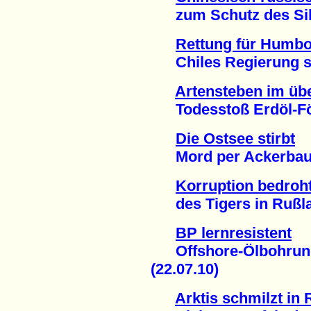
zum Schutz des Sibir
Rettung für Humbo
Chiles Regierung sto
Artensteben im übe
Todesstoß Erdöl-För
Die Ostsee stirbt
Mord per Ackerbau u
Korruption bedroh
des Tigers in Rußlan
BP lernresistent
Offshore-Ölbohrung 
(22.07.10)
Arktis schmilzt in