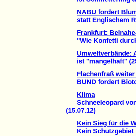
NABU fordert Blu
statt Englischem Ra
Frankfurt: Beinah
"Wie Konfetti durch d
Umweltverbände: A
ist "mangelhaft" (25
Flächenfraß weiter
BUND fordert Biotop
Klima
Schneeleopard vom 
(15.07.12)
Kein Sieg für die 
Kein Schutzgebiet im