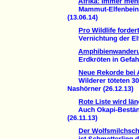
Afrika: Immer mehr
Mammut-Elfenbein m
(13.06.14)
Pro Wildlife forde
Vernichtung der Elfe
Amphibienwander
Erdkröten in Gefahr 
Neue Rekorde bei 
Wilderer töteten 30.
Nashörner (26.12.13)
Rote Liste wird lä
Auch Okapi-Beständ
(26.11.13)
Der Wolfsmilchsc
ist Schmetterling de