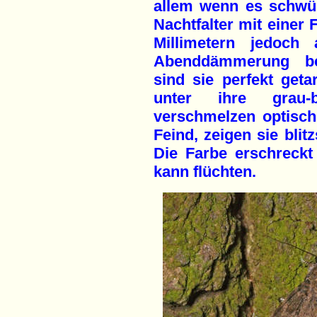
allem wenn es schwü
Nachtfalter mit einer 
Millimetern jedoch
Abenddämmerung be
sind sie perfekt getar
unter ihre grau-
verschmelzen optisch
Feind, zeigen sie blitz
Die Farbe erschreckt
kann flüchten.