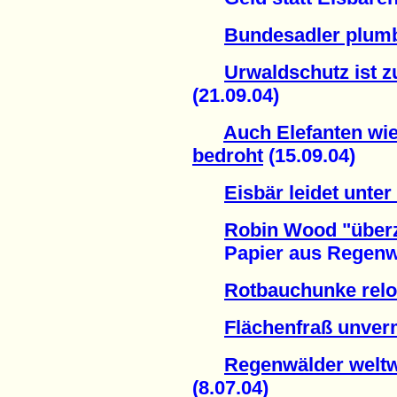
Bundesadler plu
Urwaldschutz ist 
(21.09.04)
Auch Elefanten wi
bedroht
(15.09.04)
Eisbär leidet unter
Robin Wood "überz
Papier aus Regenwald
Rotbauchunke rel
Flächenfraß unver
Regenwälder weltwe
(8.07.04)