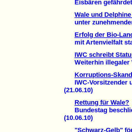
Eisbären gefährdet 
Wale und Delphine 
unter zunehmendem 
Erfolg der Bio-Lan
mit Artenvielfalt stat
IWC schreibt Statu
Weiterhin illegaler W
Korruptions-Skand
IWC-Vorsitzender un
(21.06.10)
Rettung für Wale?
Bundestag beschließ
(10.06.10)
"Schwarz-Gelb" fö