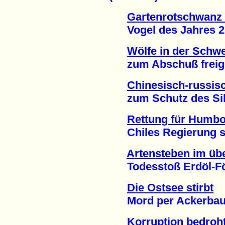
Gartenrotschwanz 
Vogel des Jahres 201
Wölfe in der Schwe
zum Abschuß freigeg
Chinesisch-russis
zum Schutz des Sibir
Rettung für Humbo
Chiles Regierung sto
Artensteben im übe
Todesstoß Erdöl-För
Die Ostsee stirbt
Mord per Ackerbau u
Korruption bedroh