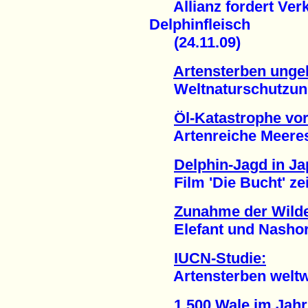
Allianz fordert Verk
Delphinfleisch
(24.11.09)
Artensterben unge
Weltnaturschutzunion
Öl-Katastrophe vor
Artenreiche Meeresre
Delphin-Jagd in Ja
Film 'Die Bucht' zeig
Zunahme der Wilde
Elefant und Nashorn 
IUCN-Studie:
Artensterben weltwei
1.500 Wale im Jahr