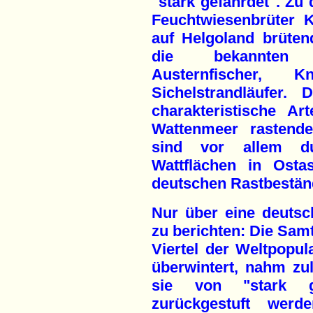
"stark gefährdet". Zu
Feuchtwiesenbrüter K
auf Helgoland brüte
die bekannten K
Austernfischer, 
Sichelstrandläufer. 
charakteristische A
Wattenmeer rastende
sind vor allem d
Wattflächen in Osta
deutschen Rastbestän
Nur über eine deutsch
zu berichten: Die Samt
Viertel der Weltpopul
überwintert, nahm zul
sie von "stark ge
zurückgestuft werd