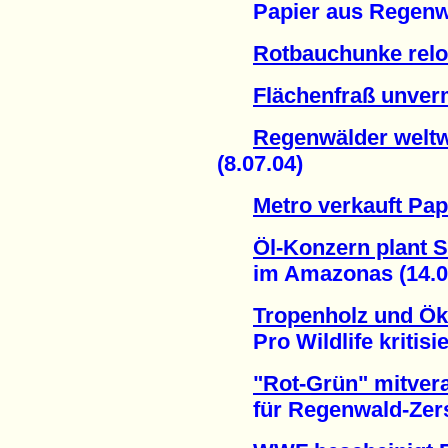
Papier aus Regenwald
Rotbauchunke rel
Flächenfraß unver
Regenwälder weltwe
(8.07.04)
Metro verkauft Pap
Öl-Konzern plant S
im Amazonas (14.05
Tropenholz und Ö
Pro Wildlife kritisier
"Rot-Grün" mitvera
für Regenwald-Zerstö