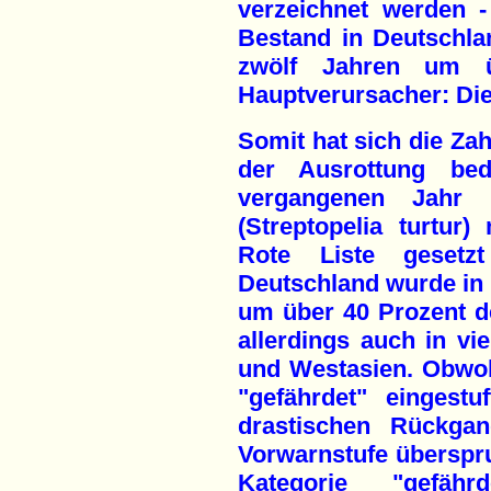
verzeichnet werden - 
Bestand in Deutschl
zwölf Jahren um ü
Hauptverursacher: Die 
Somit hat sich die Zah
der Ausrottung be
vergangenen Jahr v
(Streptopelia turtur)
Rote Liste gesetz
Deutschland wurde in
um über 40 Prozent de
allerdings auch in v
und Westasien. Obwohl
"gefährdet" eingest
drastischen Rückgan
Vorwarnstufe überspru
Kategorie "gefähr