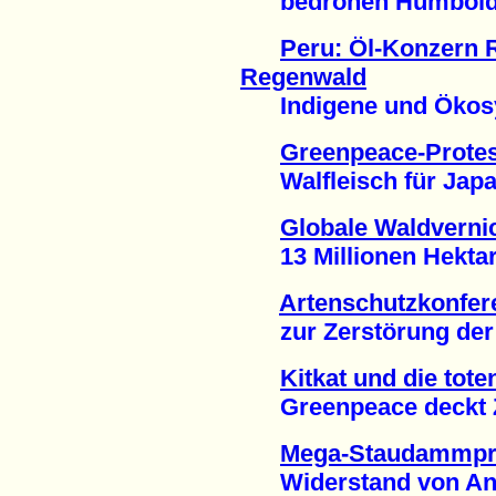
bedrohen Humboldt-P
Peru: Öl-Konzern 
Regenwald
Indigene und Ökosys
Greenpeace-Protes
Walfleisch für Japan
Globale Waldverni
13 Millionen Hektar 
Artenschutzkonfer
zur Zerstörung der L
Kitkat und die tot
Greenpeace deckt Z
Mega-Staudammproj
Widerstand von Anw