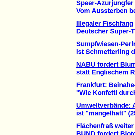
Speer-Azurjungfer 
Vom Aussterben bedr
Illegaler Fischfang
Deutscher Super-Traw
Sumpfwiesen-Perlm
ist Schmetterling de
NABU fordert Blu
statt Englischem Ra
Frankfurt: Beinah
"Wie Konfetti durch d
Umweltverbände: A
ist "mangelhaft" (25
Flächenfraß weiter
BUND fordert Biotop