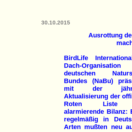
30.10.2015
Ausrottung de
macht
BirdLife Internationa
Dach-Orga­nisatio
deutschen Natursc
Bundes (NaBu) präse
mit der jährli
Aktualisierung der offi
Roten Liste 
alarmierende Bilanz: 
regelmäßig in Deut
Arten mußten neu au