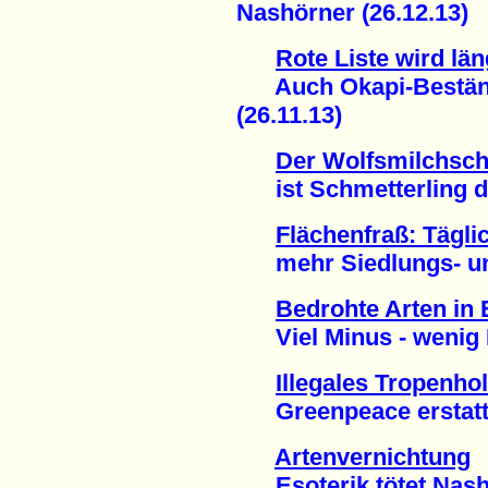
Nashörner (26.12.13)
Rote Liste wird lä
Auch Okapi-Beständ
(26.11.13)
Der Wolfsmilchsc
ist Schmetterling de
Flächenfraß: Tägli
mehr Siedlungs- und 
Bedrohte Arten in
Viel Minus - wenig P
Illegales Tropenho
Greenpeace erstattet
Artenvernichtung
Esoterik tötet Nashö