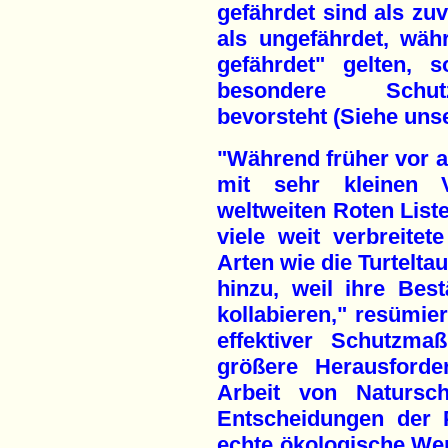
gefährdet sind als zuv
als ungefährdet, währ
gefährdet" gelten, 
besondere Schut
bevorsteht (Siehe un
"Während früher vor al
mit sehr kleinen V
weltweiten Roten Lis
viele weit verbreitet
Arten wie die Turtelta
hinzu, weil ihre Bes
kollabieren," resümie
effektiver Schutzma
größere Herausford
Arbeit von Natursch
Entscheidungen der P
echte ökologische Wend