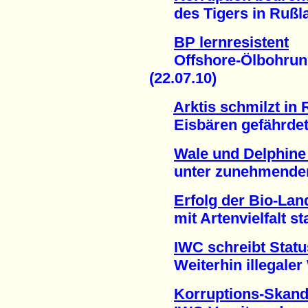
des Tigers in Rußlan
BP lernresistent
Offshore-Ölbohrung 
(22.07.10)
Arktis schmilzt in
Eisbären gefährdet 
Wale und Delphine 
unter zunehmendem 
Erfolg der Bio-Lan
mit Artenvielfalt stat
IWC schreibt Statu
Weiterhin illegaler W
Korruptions-Skand